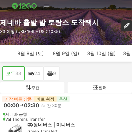
제네바 출발 발 토랑스 도착택시
33 여행 (USD 109 – USD 1085)
8월 8일 (토)
8월 9일 (일)
8월 10일 (월)
8월 
모두
33
24
9
추천
필터
가장 빠른 상품
바로 확정
추천
00:00
02:30
2시간 30분
제네바 공항
Val Thorens Transfer
동네버스 | 미니버스
Green Transfert