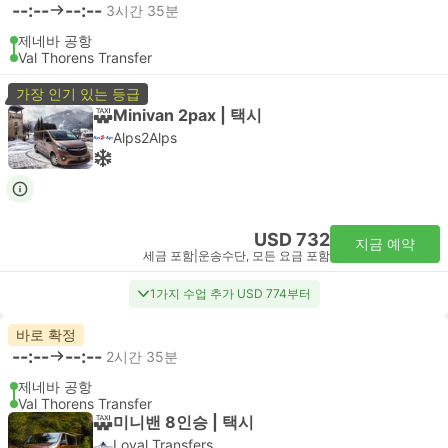
--:--
--:--
3시간 35분
제네바 공항
Val Thorens Transfer
가장 인기 있는 등급
Minivan 2pax | 택시
Alps2Alps
USD 732
지금 예약
세금 포함
|
운송수단, 모든 요금 포함
1가지 수업 추가 USD 774부터
바로 확정
--:--
--:--
2시간 35분
제네바 공항
Val Thorens Transfer
미니밴 8인승 | 택시
Loyal Transfers