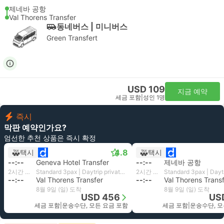
제네바 공항
Val Thorens Transfer
동네버스 | 미니버스
Green Transfert
USD 109
지금 예약
세금 포함
|
성인 1명
즉시
막판 예약인가요?
엄선한 추천 상품은 즉시 확정
4.8
택시
택시
--:--
Geneva Hotel Transfer
--:--
제네바 공항
2시간 31분
Standard 3pax | Daytrip private transfer with English speaking driver
2시간 30분
--:--
Val Thorens Transfer
--:--
Val Thorens Trans
8월 9일 (일) 도착
8월 9일 (일) 도착
USD 456
US
세금 포함
|
운송수단, 모든 요금 포함
세금 포함
|
운송수단, 모