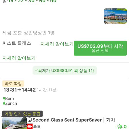
일:
15 - 22 - 30 - 60 - 90
세금 포함
|
성인당
성인 1명
퍼스트 클래스
자세히 알아보기
US$702.89부터 시작
옵션 선택
자세히 알아보기
최저가 US$680.91 외 상품 1개
바로 확정
13:31
14:42
1시간 11분
Bern
Zurich
가장 인기 있는 등급
Second Class Seat SuperSaver | 기차
5.0
SBB