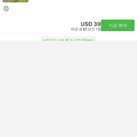
USD 39
지금 예약
세금 포함
|
성인 1명
1가지 수업 추가 USD 68부터
23:02
00:01
+1
59분
Bern
Zurich Hbf Central
가장 인기 있는 등급
Second Class Seat SuperSaver | 기차
5.0
SBB
USD 38
지금 예약
세금 포함
|
성인 1명