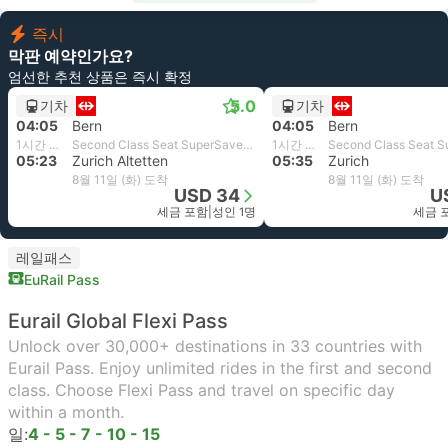
즉시
막판 예약인가요?
엄선한 추천 상품은 즉시 확정
5.0
기차
기차
04:05
Bern
04:05
Bern
1시간 18분
Second Class Seat SuperSaver | SBB
1시간 30분
05:23
Zurich Altetten
05:35
Zurich
8월 11일 (화) 도착
8월 11일 (화) 도착
USD 34
U
세금 포함
|
성인 1명
세금 
레일패스
EuRail Pass
Eurail Global Flexi Pass
Unlock over 30,000+ destinations in 33 countries with
Eurail Pass. Enjoy unlimited rides in the first and second
class. Choose Flexi Pass and travel on specific day
within a month.
일:
4 - 5 - 7 - 10 - 15