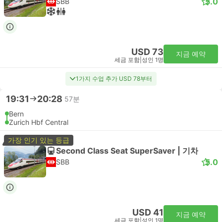
5.0
SBB
USD 73
지금 예약
세금 포함
|
성인 1명
1가지 수업 추가 USD 78부터
19:31
20:28
57분
Bern
Zurich Hbf Central
가장 인기 있는 등급
Second Class Seat SuperSaver | 기차
5.0
SBB
USD 41
지금 예약
세금 포함
|
성인 1명