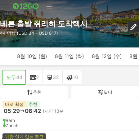
베른 출발 취리히 도착택시
44 여행 (USD 34 – USD 817)
8월 10일 (월)
8월 11일 (화)
8월 12일 (수)
8월 
모두
44
2
32
10
추천
필터
바로 확정
추천
05:29
06:42
1시간 13분
Bern
Zurich
가장 인기 있는 등급