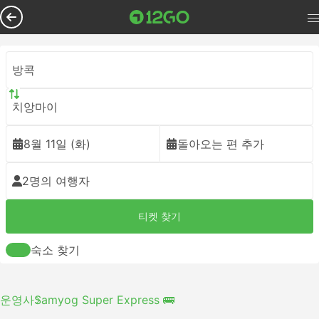
방콕
치앙마이
8월 11일 (화)
돌아오는 편 추가
2명의 여행자
티켓 찾기
숙소 찾기
운영사
Samyog Super Express 🚌