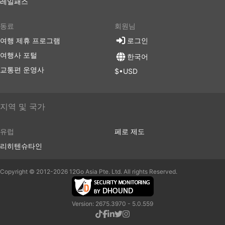
할 수 있습니다. 여행자들은 다양한 예산의 좌석을 선
레일패스
택할 수 있습니다. 더 저렴한 표준 옵션은 약간 느릴
수 있고 최고의 편안함을 제공하지는 않지만 견딜만하
동료
회원님
며 목적지까지 데려다줍니다. 장거리 노선을 이용할
여행 제휴 프로그램
로그인
경우, 화장실에 갈 수 있는 시간이 주어지며 간식, 물,
여행사 포털
때로는 세면 도구와 담요가 거의 포함됩니다.
한국어
더 많은 비용을 지출할 준비가 되셨다면 일부 VIP 버
교통편 운영사
$•USD
스는 넓고 푹신한 리클라이닝 좌석, 담요, 더 적은 수의
승객 및 기타 여러 특별 서비스를 갖춘 비행기의 비즈
니스 클래스에 버금가는 좌석을 제공하여 즐거운 여행
지역 및 국가
을 만들어 드립니다.
유럽
페로 제도
버스 여행 단점
리히텐슈타인
새로생긴 시외 버스 터미널은 버스가 도시 혼잡을 피
Copyright © 2012-2026 12Go Asia Pte. Ltd. All rights Reserved.
할 수 있도록 더 큰 고속도로에 가까운 도시 외곽에 위
치하는 경우가 많습니다. 불행히도 여행자에게도 추가
적인 어려움이 생길 수 있습니다.이러한 터미널로 가
Version: 2675.3970 - 5.0.559
는 것이 어려울 수 있습니다. 일부 목적지에서는 터미
널에 들어갈 수 있는 차량에 대한 제한이 있으며 거기