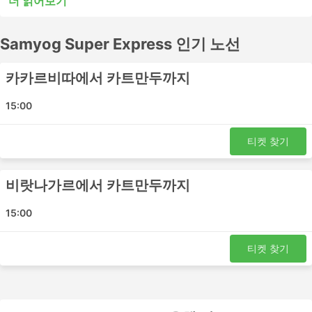
더 읽어보기
또는 시내 버스는 단거리 여행에는 적합할 수 있지만 장거리
여행에는 적합하지 않을 수 있습니다. 많은 장거리 목적지들
Samyog Super Express 인기 노선
이 야간 버스로 이동이 가능하며, 일부 버스는 쾌적한 여행
을 위해 더 넓은 좌석이나 침대 좌석을 제공하므로 버스표
예매 전 시간표를 확인하세요. Samyog Super Express에서
카카르비따에서 카트만두까지
버스표를 온라인으로 예매하세요. 다른 여행자들의 후기를
참고하여 가장 좋은 버스표를 예매하세요.
15:00
Samyog Super Express 인기있는 버스역
티켓 찾기
Samyog Super Express의 가장 인기있는 버스역은 다음과
같습니다:
비랏나가르에서 카트만두까지
Birtamode
15:00
이타하리
카카드비타
티켓 찾기
Urlabari
다마크
Samyog Super Express 인기 여행지