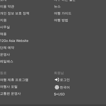
하고 VIP 버스 좌석을 구입하는 것이 좋습니다.
이용 약관
뉴스
버스 여행 장단점
개인 정보 보호 정책
여행 가이드
지원
여행 방법
버스 여행 장점
사무실
버스는 기차나 비행기로 갈 수 없는 여행지로 가는 최
채용
고의 선택입니다. 버스 네트워크는 종종 거의 전국을
12Go Asia Website
포괄하며 버스 노선은 잘 정립되어 있습니다.
단체 예약
비행기 여행이나 때때로 철도 여행과는 반대로 버스를
운영사
타는 것은 버스 정류장에 미리 도착할 필요가 없습니
다. 국제선에서도 체크인에 많은 시간이 걸리지 않습
레일패스
니다. 수하물 허용 한도는 일반적으로 매우 여행자 친
화적이며 한도가 설정되어 있는 경우 추가 수하물에
동료
회원님
대한 요금은 일반적으로 그리 높지 않습니다.
여행 제휴 프로그램
로그인
버스 티켓은 항공 또는 고속 열차 티켓에 비해 더 저렴
여행사 포털
할 수 있습니다. 여행자들은 다양한 예산의 좌석을 선
한국어
택할 수 있습니다. 더 저렴한 표준 옵션은 약간 느릴
교통편 운영사
$•USD
수 있고 최고의 편안함을 제공하지는 않지만 견딜만하
며 목적지까지 데려다줍니다. 장거리 노선을 이용할