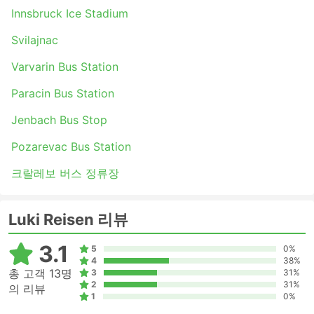
Innsbruck Ice Stadium
Svilajnac
Varvarin Bus Station
Paracin Bus Station
Jenbach Bus Stop
Pozarevac Bus Station
크랄레보 버스 정류장
Luki Reisen 리뷰
3.1
5
0%
4
38%
총 고객 13명
3
31%
2
31%
의 리뷰
1
0%