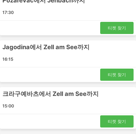
Pozarevac에서 Jenbach까지
Paracin - Jenbach
Krusevac - Zell am See
17:30
Paracin - Schwarzach im Pongau
Pozarevac - 볼차노
티켓 찾기
Jagodina - Saalfelden
크라구예바츠 - Schwarzach im Pongau
Jagodina에서 Zell am See까지
크랄레보 - Zell am See
크랄레보 - Lofer
16:15
Jagodina - 티롤
베오그라드 - Schwarzach im Pongau
티켓 찾기
트리에스테 - 베오그라드
베로나 - 베오그라드
크라구예바츠에서 Zell am See까지
Svilajnac - Lofer
크라구예바츠 - Jenbach
15:00
Svilajnac - Zell am See
베오그라드 - Jenbach
티켓 찾기
Paracin - St Johann im Pongau
크랄레보 - 베로나