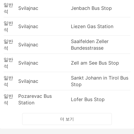
일반
Svilajnac
Jenbach Bus Stop
석
일반
Svilajnac
Liezen Gas Station
석
일반
Saalfelden Zeller
Svilajnac
석
Bundesstrasse
일반
Svilajnac
Zell am See Bus Stop
석
일반
Sankt Johann in Tirol Bus
Svilajnac
석
Stop
일반
Pozarevac Bus
Lofer Bus Stop
석
Station
더 보기