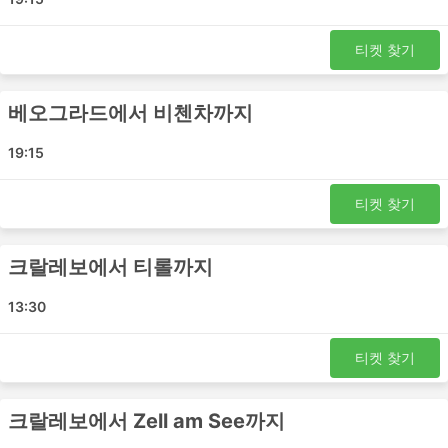
Svilajnac - 티롤
Svilajnac - Liezen
티켓 찾기
Svilajnac - Saalfelden
Pozarevac - Schwarzach im Pongau
베오그라드에서 비첸차까지
크랄레보 - Saalfelden
크랄레보 - Liezen
19:15
Jagodina - Zell am See
Paracin - Bischofshofen
티켓 찾기
Jagodina - Lofer
크랄레보 - 티롤
크랄레보에서 티롤까지
Pozarevac - Jenbach
크랄레보 - Rovereto
13:30
베오그라드 - Bischofshofen
크라구예바츠 - Bischofshofen
티켓 찾기
Pozarevac - St Johann im Pongau
Saalfelden - 크랄레보
크랄레보에서 Zell am See까지
크라구예바츠 - 볼차노