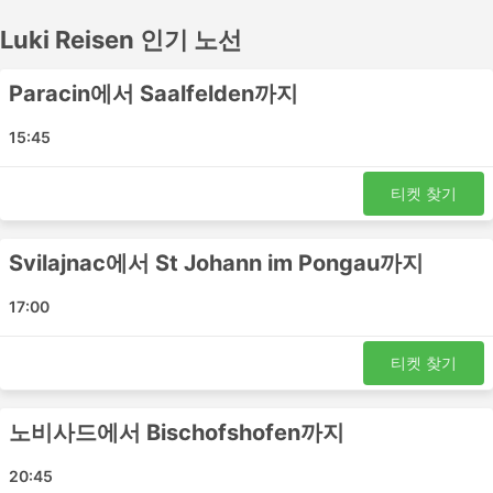
여행에는 적합하지 않을 수 있습니다. 많은 장거리 목적지들
Luki Reisen 인기 노선
이 야간 버스로 이동이 가능하며, 일부 버스는 쾌적한 여행
을 위해 더 넓은 좌석이나 침대 좌석을 제공하므로 버스표
예매 전 시간표를 확인하세요. Luki Reisen에서 버스표를 온
Paracin에서 Saalfelden까지
라인으로 예매하세요. 다른 여행자들의 후기를 참고하여 가
장 좋은 버스표를 예매하세요.
15:45
Luki Reisen 인기있는 버스역
티켓 찾기
Luki Reisen의 가장 인기있는 버스역은 다음과 같습니다:
Svilajnac에서 St Johann im Pongau까지
노비사드 버스 정류장
Trieste Viale Miramare
17:00
베네치아 메스트레 기차역
Kragujevac Bus Station
티켓 찾기
Liezen Gas Station
Vicenza Bus Stop
노비사드에서 Bischofshofen까지
Girolamo Cardinale Avenue
Zell am See Bus Stop
20:45