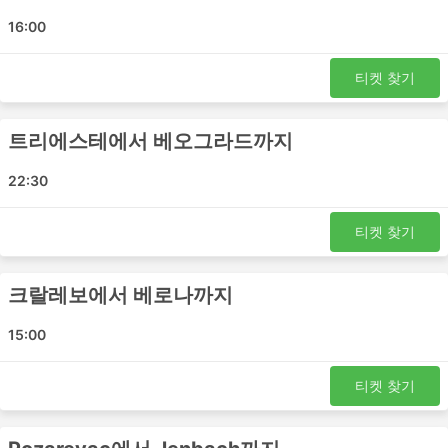
Pozarevac - Zell am See
16:00
베오그라드 - Rovereto
크라구예바츠 - Saalfelden
티켓 찾기
크라구예바츠 - Liezen
Jagodina - Schwarzach im Pongau
Pozarevac - 베로나
트리에스테에서 베오그라드까지
베오그라드 - 티롤
22:30
크라구예바츠 - Rovereto
베오그라드 - Saalfelden
티켓 찾기
베오그라드 - Liezen
노비사드 - Bischofshofen
크랄레보에서 베로나까지
크라구예바츠 - St Johann im Pongau
크랄레보 - 비첸차
15:00
크랄레보 - 베네치아
Pozarevac - Bischofshofen
티켓 찾기
Krusevac - Lofer
베오그라드 - St Johann im Pongau