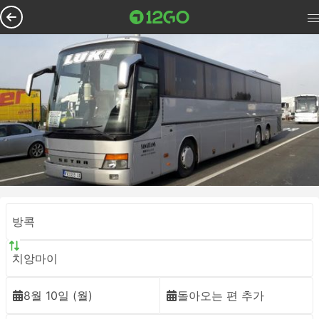
방콕
치앙마이
8월 10일 (월)
돌아오는 편 추가