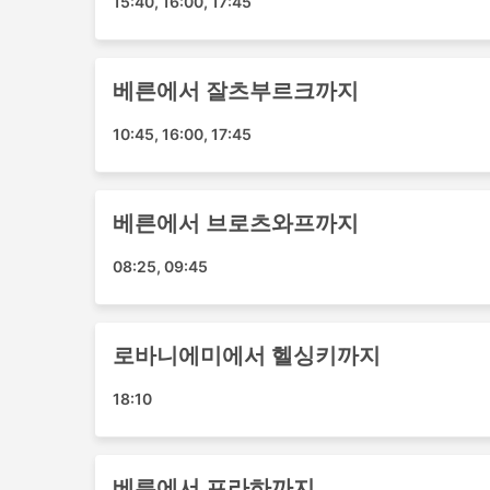
15:40, 16:00, 17:45
식사 서비스에 대해서는 추가 요금을 지불해야 할 
하지 않고 출퇴근시간에 출발 또는 도착할 준비가
에 항공권을 구매할 수 있습니다.
베른에서 잘츠부르크까지
비행기 여행의 장단점
10:45, 16:00, 17:45
비행기 여행의 장점
비행기는 최단 시간에 두 목적지를 이동하
베른에서 브로츠와프까지
는 시간과 공항에서 필요한 절차에 소요되는
행기는 많은 환승을 하지 않고 여행지까지 
08:25, 09:45
많은 저가 항공사가 국내선 및 국제선 노선
로 항공권은 기차나 버스 티켓보다 훨씬 저
는 경우, 여러 선택지를 확인해보세요.
출발 및 도착 시간, 가격 등이 다양한 직항
로바니에미에서 헬싱키까지
니다.
18:10
비행기 여행의 단점
공항은 주로 외곽이나 시외에 위치하고 있기 
베른에서 프라하까지