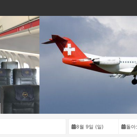
이
8월 9일 (일)
돌아