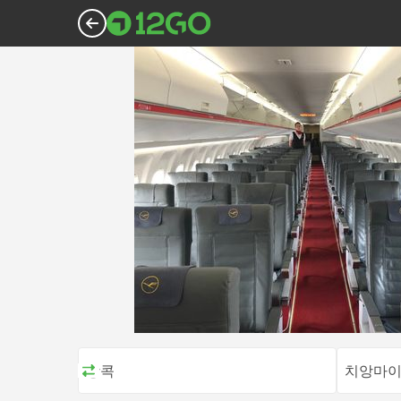
방콕
치앙마