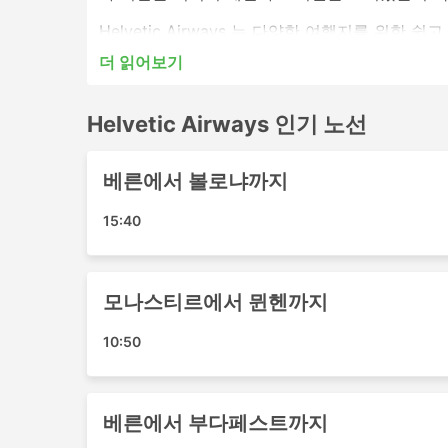
Helvetic Airways 는 다양한 여행지를 위한
짜와 가격을 꼭 확인하세요.
더 읽어보기
Helvetic Airways 인기있는공항
Helvetic Airways 인기 노선
Helvetic Airways은 국제 및 국내 공항에
다:
베른에서 볼로냐까지
Bern Airport
15:40
Ohrid Airport
키틸라 공항
Monastir Airport
모나스티르에서 뮌헨까지
로도스 섬 공항
프리슈티나 국제 공항
10:50
헤라클리온 공항
코스 섬 공항
팔마 데 마요르카 공항
베른에서 부다페스트까지
취리히 공항