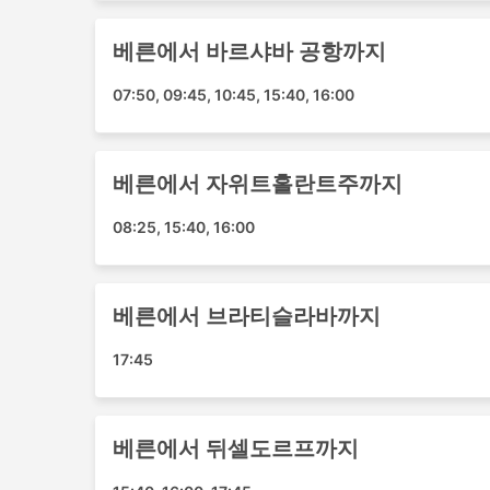
베른 - 리스본
베른에서 바르샤바 공항까지
베른 - 볼로냐
베른 - 린츠
07:50, 09:45, 10:45, 15:40, 16:00
베른 - 자위트홀란트주
베른 - 코펜하겐
취리히 - 로바니에미
베른에서 자위트홀란트주까지
베른 - Kalymnos
베른 - 니스 (프랑스)
08:25, 15:40, 16:00
베른 - 부다페스트
베른 - 바르샤바 공항
베른에서 브라티슬라바까지
Helvetic Airways 표 가격 및 좌석
17:45
비행기표 가격은 좌석 등급, 출발 시간 및 요일, 
우 빨리 매진되며 좌석을 확보하려면 사전 예약
소셜 미디어 계정을 구독하고 마일즈 회원이 되어
들에게 표를 판매하기 전 며칠 전에 일부 회원들
베른에서 뒤셀도르프까지
일부 항공권에는 비행 이외에는 아무 서비스도 포함