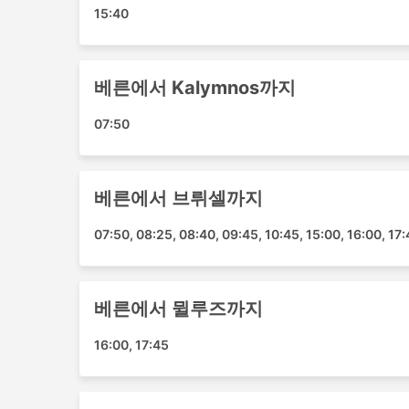
제르바 공항
15:40
안탈리아 공항
라르나카 공항
후루가다 공항
베른에서 Kalymnos까지
Jerez de la Forntera Airport
07:50
Helvetic Airways 인기 여행지
여행자에게 가장 인기 있고 항상 수요가 많은 Helve
베른에서 브뤼셀까지
베른 - 취리히
07:50, 08:25, 08:40, 09:45, 10:45, 15:00, 16:00, 17
베른 - 제네바
베른 - 파리 (프랑스)
베른 - 밀라노
베른에서 뮐루즈까지
베른 - 프랑크푸르트암마인
베른 - 암스테르담
16:00, 17:45
베른 - 뮌헨
베른 - 프라하
베른 - 리옹