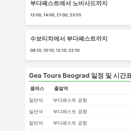
부다페스트에서 노비사드까지
버스는 기차나 비행기로 갈 수 없는 여행지
12:00, 14:00, 21:00, 23:55
괄하며 버스 노선은 잘 정립되어 있습니다.
비행기 여행이나 때때로 철도 여행과는 반대
다. 국제선에서도 체크인에 많은 시간이 걸
적이며 한도가 설정되어 있는 경우 추가 수
수보티차에서 부다페스트까지
버스 티켓은 항공 또는 고속 열차 티켓에 비
08:10, 10:10, 12:10, 22:10
할 수 있습니다. 더 저렴한 표준 옵션은 약
적지까지 데려다줍니다. 장거리 노선을 이용할
세면 도구와 담요가 거의 포함됩니다.
더 많은 비용을 지출할 준비가 되셨다면 일부 
Gea Tours Beograd 일정 및 시간
객 및 기타 여러 특별 서비스를 갖춘 비행
만들어 드립니다.
클래스
출발역
버스 여행 단점
일반석
부다페스트 공항
일반석
부다페스트 공항
새로생긴 시외 버스 터미널은 버스가 도시 
하는 경우가 많습니다. 불행히도 여행자에게
일반석
부다페스트 공항
이 어려울 수 있습니다. 일부 목적지에서는