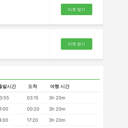
티켓 찾기
포
니
화
선택
티켓 찾기
 목
는
 승
을
출발시간
도착
여행 시간
3:55
03:15
3h 20m
1:00
00:20
3h 20m
치
 것
4:00
17:20
3h 20m
려