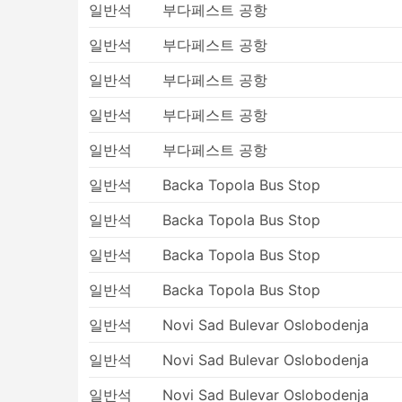
면 특수 운송업체를 이용해야 합니다. 이로 
일반석
부다페스트 공항
특히 출발 지점의 교통 상황에 익숙하지 않
일반석
부다페스트 공항
버스는 기차나 비행기보다 더 자주 일정 시
수 없는 사고, 도로 공사, 우회 등 도로 상
일반석
부다페스트 공항
히 그렇습니다. 이 점을 명심하고 연결 교
특정 노선 또는 가장 인기 있는 기간에 여
일반석
부다페스트 공항
다음 버스를 타는 것이 항상 가능한 것은 아
따라 여행을 계획하세요.
일반석
부다페스트 공항
일반석
Backa Topola Bus Stop
일반석
Backa Topola Bus Stop
일반석
Backa Topola Bus Stop
일반석
Backa Topola Bus Stop
일반석
Novi Sad Bulevar Oslobodenja
일반석
Novi Sad Bulevar Oslobodenja
일반석
Novi Sad Bulevar Oslobodenja