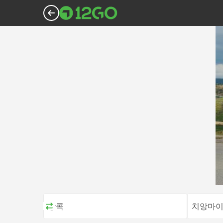
방콕
치앙마