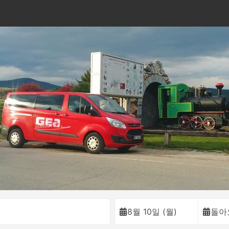
이
8월 10일 (월)
돌아