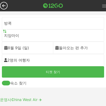
방콕
치앙마이
8월 9일 (일)
돌아오는 편 추가
2명의 여행자
티켓 찾기
숙소 찾기
운영사
China West Air ✈️