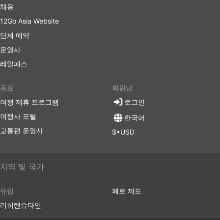
채용
12Go Asia Website
단체 예약
운영사
레일패스
동료
회원님
여행 제휴 프로그램
로그인
여행사 포털
한국어
교통편 운영사
$•USD
지역 및 국가
유럽
페로 제도
리히텐슈타인