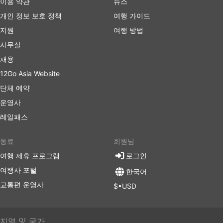
이용 약관
뉴스
며 목적지까지 데려다줍니다. 장거리 노선을 이용할
개인 정보 보호 정책
여행 가이드
경우, 화장실에 갈 수 있는 시간이 주어지며 간식, 물,
때로는 세면 도구와 담요가 거의 포함됩니다.
지원
여행 방법
더 많은 비용을 지출할 준비가 되셨다면 일부 VIP 버
사무실
스는 넓고 푹신한 리클라이닝 좌석, 담요, 더 적은 수의
채용
승객 및 기타 여러 특별 서비스를 갖춘 비행기의 비즈
12Go Asia Website
니스 클래스에 버금가는 좌석을 제공하여 즐거운 여행
을 만들어 드립니다.
단체 예약
운영사
버스 여행 단점
레일패스
새로생긴 시외 버스 터미널은 버스가 도시 혼잡을 피
동료
회원님
할 수 있도록 더 큰 고속도로에 가까운 도시 외곽에 위
여행 제휴 프로그램
치하는 경우가 많습니다. 불행히도 여행자에게도 추가
로그인
적인 어려움이 생길 수 있습니다.이러한 터미널로 가
여행사 포털
한국어
는 것이 어려울 수 있습니다. 일부 목적지에서는 터미
교통편 운영사
$•USD
널에 들어갈 수 있는 차량에 대한 제한이 있으며 거기
에 가려면 특수 운송업체를 이용해야 합니다. 이로 인
해 가격이 높아질 수 있습니다. 출퇴근 시간에 여행하
지역 및 국가
는 경우, 특히 출발 지점의 교통 상황에 익숙하지 않은