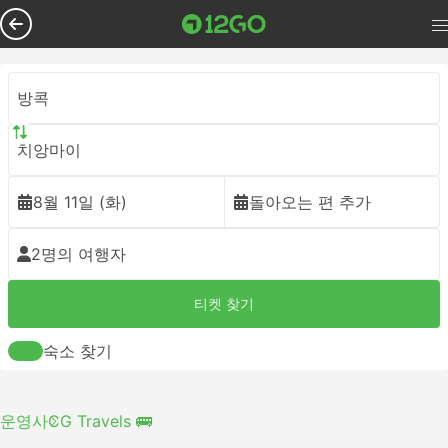
방콕
치앙마이
8월 11일 (화)
돌아오는 편 추가
2명의 여행자
티켓 찾기
숙소 찾기
운영사
CG Travels 🚌