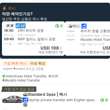
즉시
막판 예약인가요?
엄선한 추천 상품은 즉시 확정
5.0
택시
18:30
ZRH 취리히 공항
--:--
취리히 호텔 교통편
15시간 15분
Self-connect
2시간 33분
09:45
MXP 밀라노 말펜사 공항
--:--
Muralto Hotel Tran
+ 1 일
8월 13일 (목) 도착
8월 12일 (수) 도착
USD 198
US
세금 포함
|
성인 1명
세금 포함
|
운송수단, 모
가장 빠른 택시
바로 확정
--:--
--:--
2시간 33분
Unterstrass Hotel Transfer, 취리히
Muralto Hotel Transfer
가장 인기 있는 등급
Standard 3pax | 택시
4.8
Daytrip private transfer with English speaking driver