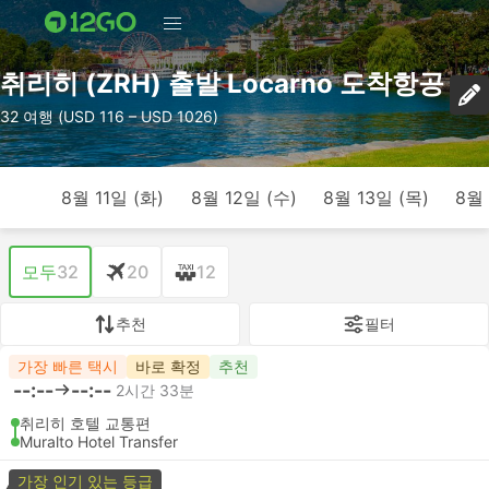
취리히 (ZRH) 출발 Locarno 도착항공
32 여행 (USD 116 – USD 1026)
8월 11일 (화)
8월 12일 (수)
8월 13일 (목)
8월 
모두
32
20
12
추천
필터
가장 빠른 택시
바로 확정
추천
--:--
--:--
2시간 33분
취리히 호텔 교통편
Muralto Hotel Transfer
가장 인기 있는 등급