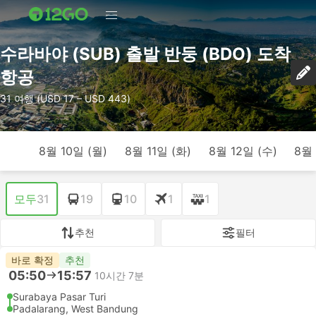
수라바야 (SUB) 출발 반둥 (BDO) 도착
항공
31 여행 (USD 17 – USD 443)
8월 10일 (월)
8월 11일 (화)
8월 12일 (수)
8월 
모두
31
19
10
1
1
추천
필터
바로 확정
추천
05:50
15:57
10시간 7분
Surabaya Pasar Turi
Padalarang, West Bandung