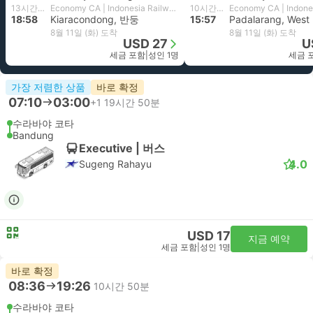
13시간 58분
Economy CA | Indonesia Railways
10시간 7분
18:58
Kiaracondong, 반둥
15:57
Padalarang, West
8월 11일 (화) 도착
8월 11일 (화) 도착
USD 27
U
세금 포함
|
성인 1명
세금 
가장 저렴한 상품
바로 확정
07:10
03:00
+1
19시간 50분
수라바야 코타
Bandung
Executive | 버스
4.0
Sugeng Rahayu
USD 17
지금 예약
세금 포함
|
성인 1명
바로 확정
08:36
19:26
10시간 50분
수라바야 코타