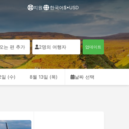
지원
한국어
$•USD
오는 편 추가
2명의 여행자
업데이트
2일 (수)
8월 13일 (목)
날짜 선택