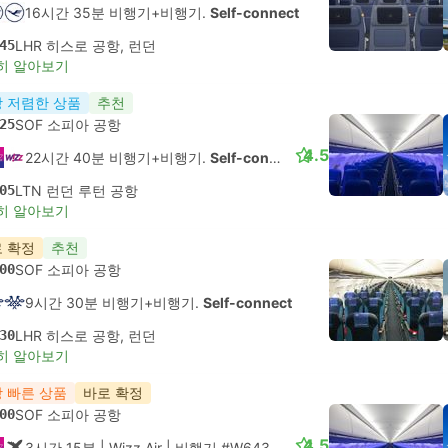
16시간 35분 비행기+비행기.
Self-connect
45
LHR 히스로 공항, 런던
히 알아보기
 저렴한 상품
추천
25
SOF 소피아 공항
4.5
22시간 40분 비행기+비행기.
Self-connect
05
LTN 런던 루턴 공항
히 알아보기
 확정
추천
00
SOF 소피아 공항
9시간 30분 비행기+비행기.
Self-connect
30
LHR 히스로 공항, 런던
히 알아보기
 빠른 상품
바로 확정
00
SOF 소피아 공항
4.5
3시간 15분
| Wizz Air
|
비행기 #W64301
|
일반석