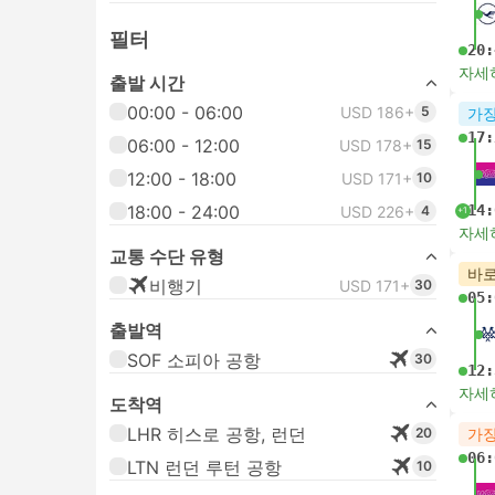
필터
20:
자세
출발 시간
00:00 - 06:00
USD 186+
5
가장
17:
06:00 - 12:00
USD 178+
15
12:00 - 18:00
USD 171+
10
18:00 - 24:00
14:
USD 226+
4
+1
자세
교통 수단 유형
바로
비행기
USD 171+
30
05:
출발역
SOF 소피아 공항
30
12:
자세
도착역
LHR 히스로 공항, 런던
20
가장
06:
LTN 런던 루턴 공항
10