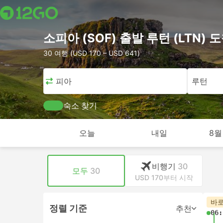
소피아 (SOF) 출발 루턴 (LTN)
30 여행 (USD 170 – USD 641)
소피아
루턴
숙소 찾기
오늘
내일
8월
비행기
30
모두
30
USD 170부터 시작
바로
정렬 기준
추천
06: