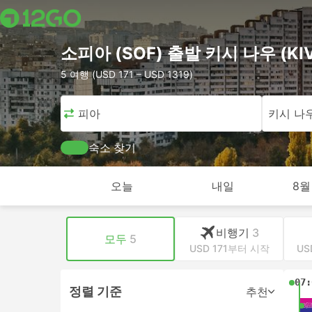
소피아 (SOF) 출발 키시 나우 (K
5 여행 (USD 171 – USD 1319)
소피아
키시 나
숙소 찾기
오늘
내일
8월
비행기
3
모두
5
USD 171부터 시작
US
07:
정렬 기준
추천