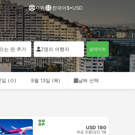
지원
한국어
$•USD
오는 편 추가
2명의 여행자
업데이트
2일 (수)
8월 13일 (목)
날짜 선택
USD 180
세금 포함
|
성인 1명