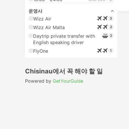
운영사
Wizz Air
3
Wizz Air Malta
2
Daytrip private transfer with
2
English speaking driver
FlyOne
1
Chisinau에서 꼭 해야 할 일
Powered by
GetYourGuide