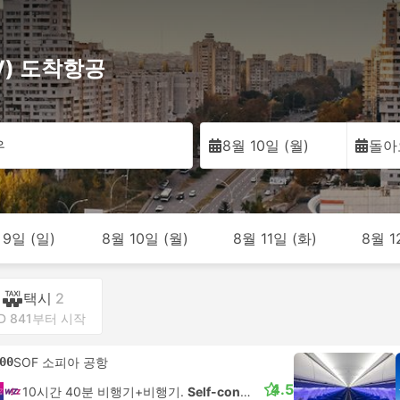
IV) 도착항공
우
8월 10일 (월)
돌아
 9일 (일)
8월 10일 (월)
8월 11일 (화)
8월 1
택시
2
D 841부터 시작
00
SOF 소피아 공항
4.5
10시간 40분 비행기+비행기.
Self-connect