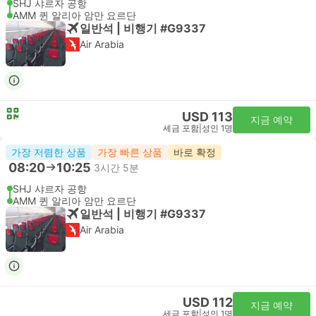
SHJ 샤르자 공항
AMM 퀸 알리아 암만 요르단
일반석 | 비행기 #G9337
Air Arabia
USD 113
지금 예약
세금 포함
|
성인 1명
가장 저렴한 상품
가장 빠른 상품
바로 확정
08:20
10:25
3시간 5분
SHJ 샤르자 공항
AMM 퀸 알리아 암만 요르단
일반석 | 비행기 #G9337
Air Arabia
USD 112
지금 예약
세금 포함
|
성인 1명