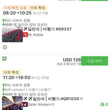
가장 빠른 상품
바로 확정
08:20
10:25
3시간 5분
SHJ 샤르자 공항
AMM 퀸 알리아 암만 요르단
일반석 | 비행기 #G9337
Air Arabia
USD 126
지금 예약
세금 포함
|
성인 1명
바로 확정
11:20
16:50
6시간 30분
SHJ 샤르자 공항
Self-connect | 비행기+비행기
AMM 퀸 알리아 암만 요르단
일반석 | 비행기 #QR1039
+1
5.0
Qatar Airways
+1