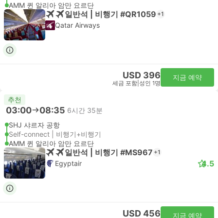
AMM 퀸 알리아 암만 요르단
일반석 | 비행기 #QR1059
+1
Qatar Airways
USD 396
지금 예약
세금 포함
|
성인 1명
추천
03:00
08:35
6시간 35분
SHJ 샤르자 공항
Self-connect | 비행기+비행기
AMM 퀸 알리아 암만 요르단
일반석 | 비행기 #MS967
+1
4.5
Egyptair
USD 456
지금 예약