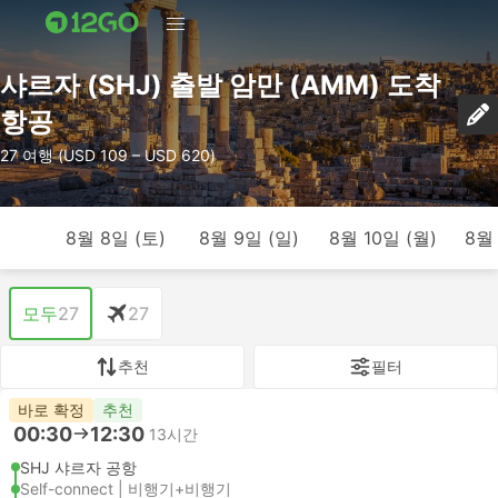
샤르자 (SHJ) 출발 암만 (AMM) 도착
항공
27 여행 (USD 109 – USD 620)
8월 8일 (토)
8월 9일 (일)
8월 10일 (월)
8월 
모두
27
27
추천
필터
바로 확정
추천
00:30
12:30
13시간
SHJ 샤르자 공항
Self-connect | 비행기+비행기