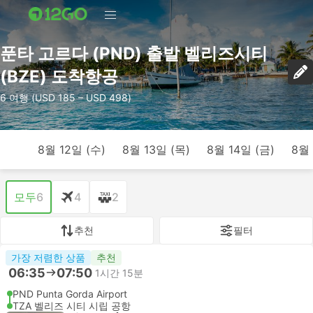
푼타 고르다 (PND) 출발 벨리즈시티
(BZE) 도착항공
6 여행 (USD 185 – USD 498)
8월 12일 (수)
8월 13일 (목)
8월 14일 (금)
8월 
모두
6
4
2
추천
필터
가장 저렴한 상품
추천
06:35
07:50
1시간 15분
PND Punta Gorda Airport
TZA 벨리즈 시티 시립 공항