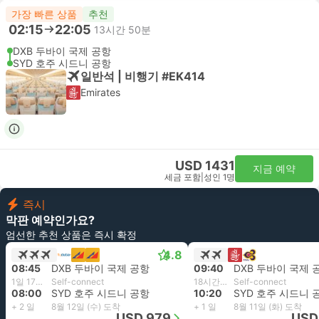
가장 빠른 상품
추천
02:15
22:05
13시간 50분
DXB 두바이 국제 공항
SYD 호주 시드니 공항
일반석 | 비행기 #EK414
Emirates
USD 1431
지금 예약
세금 포함
|
성인 1명
즉시
막판 예약인가요?
엄선한 추천 상품은 즉시 확정
4.8
08:45
DXB 두바이 국제 공항
09:40
DXB 두바이 국제 
1일 17시간 15분
Self-connect
18시간 40분
Self-connect
08:00
SYD 호주 시드니 공항
10:20
SYD 호주 시드니 
+ 2 일
8월 12일 (수) 도착
+ 1 일
8월 11일 (화) 도착
USD 979
USD