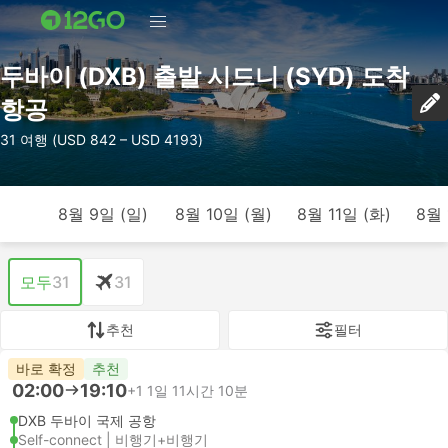
두바이 (DXB) 출발 시드니 (SYD) 도착
항공
31 여행 (USD 842 – USD 4193)
8월 9일 (일)
8월 10일 (월)
8월 11일 (화)
8월 
모두
31
31
추천
필터
바로 확정
추천
02:00
19:10
+1
1일 11시간 10분
DXB 두바이 국제 공항
Self-connect | 비행기+비행기