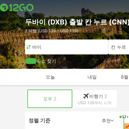
두바이 (DXB) 출발 칸 누르 (CN
2 여행 (USD 139 – USD 139)
두바이
칸 누르
숙소 찾기
오늘
내일
8월
비행기
2
모두
2
USD 139부터 시작
12:
정렬 기준
추천