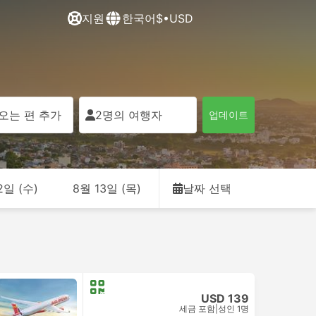
지원
한국어
$•USD
오는 편 추가
2명의 여행자
업데이트
2일 (수)
8월 13일 (목)
날짜 선택
USD 139
세금 포함
|
성인 1명