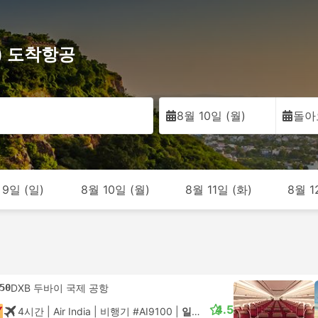
N) 도착항공
8월 10일 (월)
돌아
 9일 (일)
8월 10일 (월)
8월 11일 (화)
8월 1
50
DXB 두바이 국제 공항
4.5
4시간
| Air India
|
비행기 #AI9100
|
일반석