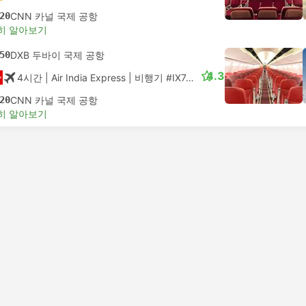
20
CNN 카널 국제 공항
히 알아보기
50
DXB 두바이 국제 공항
4.3
4시간
| Air India Express
|
비행기 #IX748
|
일반석
20
CNN 카널 국제 공항
히 알아보기