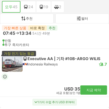
모두
45
24
19
2
추천
필터
가장 빠른 상품
바로 확정
추천
07:45
13:34
5시간 49분
반둥
투구 족자카르타
가장 인기 있는 등급
Executive AA | 기차 #10B-ARGO WILIS
4.7
Indonesia Railways
USD 35
지금 예약
세금 포함
|
성인 1명
1가지 수업 추가 USD 61부터