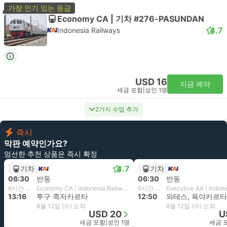
가장 인기 있는 등급
Economy CA | 기차 #276-PASUNDAN
4.7
Indonesia Railways
USD 16
지금 예약
세금 포함
|
성인 1명
2가지 수업 추가
즉시
막판 예약인가요?
엄선한 추천 상품은 즉시 확정
4.7
기차
기차
06:30
반둥
06:30
반둥
6시간 46분
Economy CA | Indonesia Railways
6시간 20분
13:16
투구 족자카르타
12:50
와테스, 욕야카르타
8월 12일 (수) 도착
8월 12일 (수) 도착
USD 20
U
세금 포함
|
성인 1명
세금 