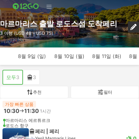
마르마리스 출발 로도스섬 도착페리
3 여행 (USD 48 – USD 75)
8월 9일 (일)
8월 10일 (월)
8월 11일 (화)
8월 
모두
3
3
추천
필터
가장 빠른 상품
10:30
11:30
1시간
마르마리스 에르튜르크
로도스 항구
페리 | 페리
5.0
Yesil Marmaris Lines