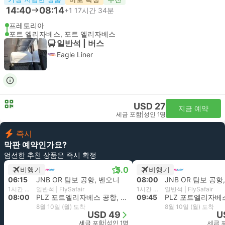
14:40
08:14
+1
17시간 34분
프레토리아
포트 엘리자베스, 포트 엘리자베스
일반석 | 버스
Eagle Liner
USD 27
지금 예약
세금 포함
|
성인 1명
즉시
막판 예약인가요?
엄선한 추천 상품은 즉시 확정
5.0
비행기
비행기
06:15
JNB OR 탐보 공항, 벤오니
08:00
JNB OR 탐보 공항
1시간 45분
일반석 | FlySafair
1시간 45분
일반석 | FlySafair
08:00
PLZ 포트엘리자베스 공항, 포트 엘리자베스
09:45
8월 10일 (월) 도착
8월 10일 (월) 도착
USD 49
U
세금 포함
|
성인 1명
세금 