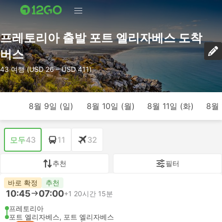
프레토리아 출발 포트 엘리자베스 도착
버스
43 여행 (USD 26 – USD 411)
8월 9일 (일)
8월 10일 (월)
8월 11일 (화)
8월 
모두
43
11
32
추천
필터
바로 확정
추천
10:45
07:00
+1
20시간 15분
프레토리아
포트 엘리자베스, 포트 엘리자베스