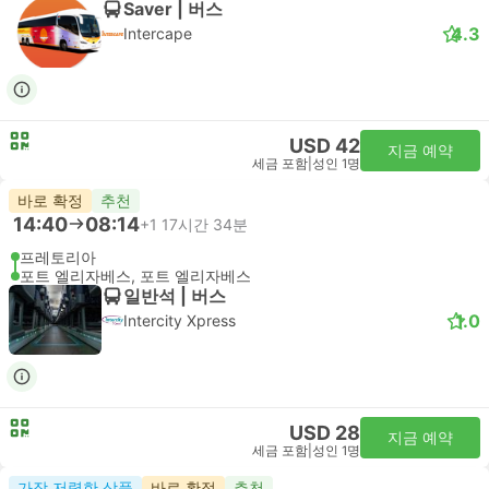
Saver | 버스
4.3
Intercape
USD 42
지금 예약
세금 포함
|
성인 1명
바로 확정
추천
14:40
08:14
+1
17시간 34분
프레토리아
포트 엘리자베스, 포트 엘리자베스
일반석 | 버스
1.0
Intercity Xpress
USD 28
지금 예약
세금 포함
|
성인 1명
가장 저렴한 상품
바로 확정
추천