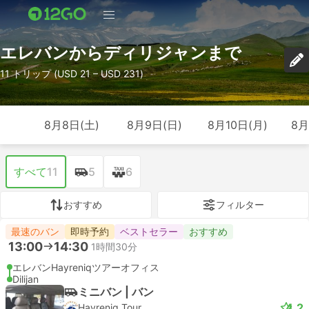
エレバンからディリジャンまで
11 トリップ (USD 21 – USD 231)
8月8日(土)
8月9日(日)
8月10日(月)
8月
すべて
11
5
6
おすすめ
フィルター
最速のバン
即時予約
ベストセラー
おすすめ
13:00
14:30
1時間30分
エレバンHayreniqツアーオフィス
Dilijan
ミニバン | バン
4.2
Hayreniq Tour