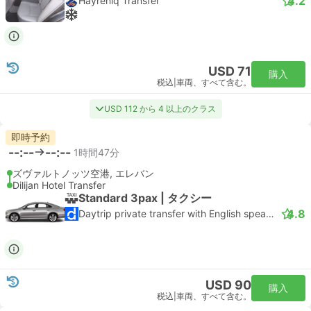
4.2
Hayreniq Transfer
USD 71
購入
税込
|
車両、すべて含む。
USD 112 から 4 以上のクラス
即時予約
--:--
--:--
1時間47分
ズヴァルトノッツ空港, エレバン
Dilijan Hotel Transfer
Standard 3pax | タクシー
4.8
Daytrip private transfer with English speaking driver
USD 90
購入
税込
|
車両、すべて含む。