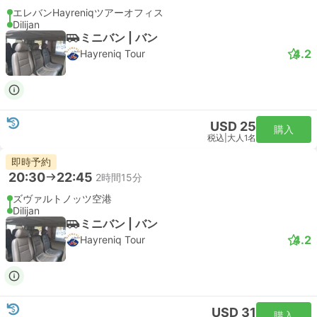
エレバンHayreniqツアーオフィス
Dilijan
ミニバン | バン
4.2
Hayreniq Tour
USD 25
購入
税込
|
大人1名
即時予約
20:30
22:45
2時間15分
ズヴァルトノッツ空港
Dilijan
ミニバン | バン
4.2
Hayreniq Tour
USD 31
購入