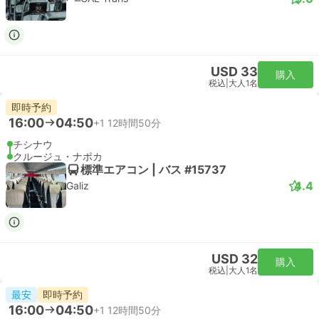
USD 33
購入
税込
|
大人1名
即時予約
16:00
04:50
+1
12時間50分
チシナウ
クルージュ・ナポカ
標準エアコン | バス #15737
4.4
Galiz
USD 32
購入
税込
|
大人1名
最安
即時予約
16:00
04:50
+1
12時間50分