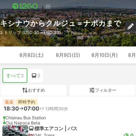
キシナウからクルジュ＝ナポカまで
3 トリップ (USD 30 – USD 33)
8月8日(土)
8月9日(日)
8月10日(月)
8月
すべて
3
3
おすすめ
フィルター
最速
即時予約
18:30
07:00
+1
12時間30分
Chisinau Bus Station
Cluj Napoca Beta
標準エアコン | バス
5.0
GAL Trans