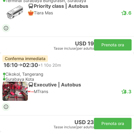
Terminal Surabaya Bungurasih, Surabaya
Priority class | Autobus
3.6
Tiara Mas
USD 19
Prenota ora
Tasse incluse
|
per adulto
Conferma immediata
16:10
02:30
+1
10o 20m
Cikokol, Tangerang
Surabaya Kota
Executive | Autobus
4.3
MTrans
USD 23
Prenota ora
Tasse incluse
|
per adulto