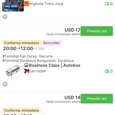
2.0
Angkasa Trans Jaya
USD 17
Prenota ora
Tasse incluse
|
per adulto
Conferma immediata
Bestseller
20:00
12:00
+1
16o
Terminal Kali Deres, Giacarta
Terminal Surabaya Bungurasih, Surabaya
Business Class | Autobus
3.5
Sari Indah
USD 14
Prenota ora
Tasse incluse
|
per adulto
Conferma immediata