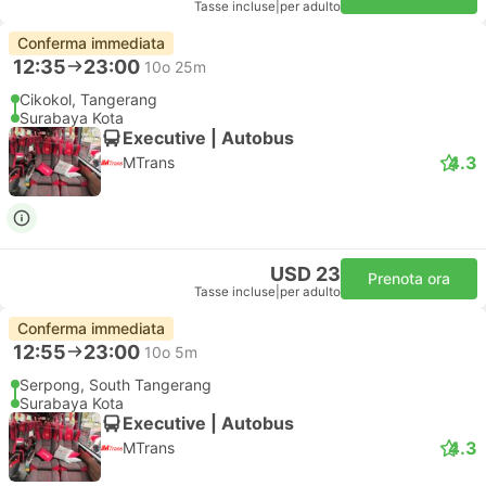
Tasse incluse
|
per adulto
Conferma immediata
12:35
23:00
10o 25m
Cikokol, Tangerang
Surabaya Kota
Executive | Autobus
4.3
MTrans
USD 23
Prenota ora
Tasse incluse
|
per adulto
Conferma immediata
12:55
23:00
10o 5m
Serpong, South Tangerang
Surabaya Kota
Executive | Autobus
4.3
MTrans