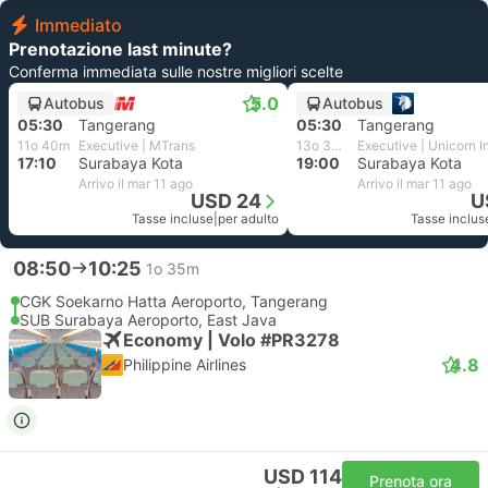
Immediato
Prenotazione last minute?
Conferma immediata sulle nostre migliori scelte
5.0
Autobus
Autobus
05:30
Tangerang
05:30
Tangerang
11o 40m
Executive | MTrans
13o 30m
Executive | Unicorn I
17:10
Surabaya Kota
19:00
Surabaya Kota
Arrivo il mar 11 ago
Arrivo il mar 11 ago
USD 24
U
Tasse incluse
|
per adulto
Tasse inclus
08:50
10:25
1o 35m
CGK Soekarno Hatta Aeroporto, Tangerang
SUB Surabaya Aeroporto, East Java
Economy | Volo #PR3278
4.8
Philippine Airlines
USD 114
Prenota ora