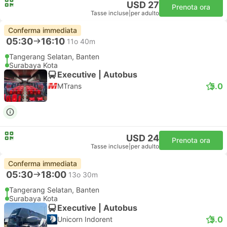
USD 27
Prenota ora
Tasse incluse
|
per adulto
Conferma immediata
05:30
16:10
11o 40m
Tangerang Selatan, Banten
Surabaya Kota
Executive | Autobus
5.0
MTrans
USD 24
Prenota ora
Tasse incluse
|
per adulto
Conferma immediata
05:30
18:00
13o 30m
Tangerang Selatan, Banten
Surabaya Kota
Executive | Autobus
5.0
Unicorn Indorent