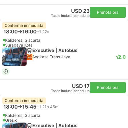
USD 23
Prenota ora
Tasse incluse
|
per adulto
Conferma immediata
18:00
16:00
+1
22o
Kalideres, Giacarta
Surabaya Kota
Executive | Autobus
2.0
Angkasa Trans Jaya
USD 17
Prenota ora
Tasse incluse
|
per adulto
Conferma immediata
18:00
15:45
+1
21o 45m
Kalideres, Giacarta
Gresik
Executive | Autobus