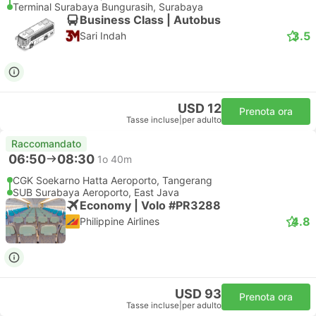
Terminal Surabaya Bungurasih, Surabaya
Business Class | Autobus
3.5
Sari Indah
USD 12
Prenota ora
Tasse incluse
|
per adulto
Raccomandato
06:50
08:30
1o 40m
CGK Soekarno Hatta Aeroporto, Tangerang
SUB Surabaya Aeroporto, East Java
Economy | Volo #PR3288
4.8
Philippine Airlines
USD 93
Prenota ora
Tasse incluse
|
per adulto