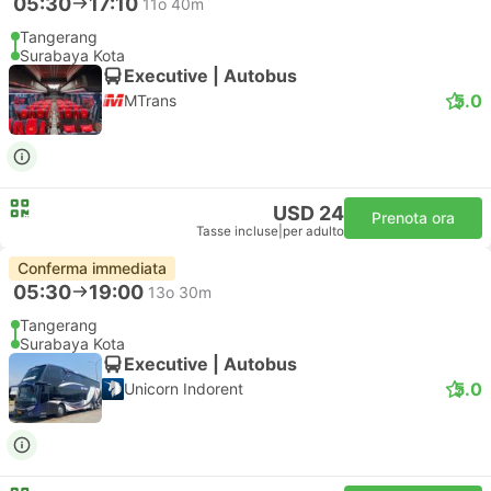
05:30
17:10
11o 40m
Tangerang
Surabaya Kota
Executive | Autobus
5.0
MTrans
USD 24
Prenota ora
Tasse incluse
|
per adulto
Conferma immediata
05:30
19:00
13o 30m
Tangerang
Surabaya Kota
Executive | Autobus
5.0
Unicorn Indorent