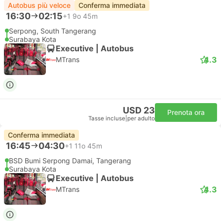
Autobus più veloce
Conferma immediata
16:30
02:15
+1
9o 45m
Serpong, South Tangerang
Surabaya Kota
Executive | Autobus
4.3
MTrans
USD 23
Prenota ora
Tasse incluse
|
per adulto
Conferma immediata
16:45
04:30
+1
11o 45m
BSD Bumi Serpong Damai, Tangerang
Surabaya Kota
Executive | Autobus
4.3
MTrans