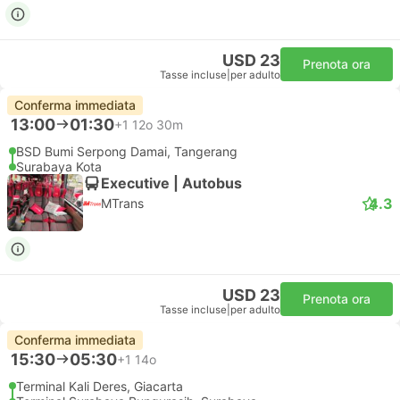
USD 23
Prenota ora
Tasse incluse
|
per adulto
Conferma immediata
13:00
01:30
+1
12o 30m
BSD Bumi Serpong Damai, Tangerang
Surabaya Kota
Executive | Autobus
4.3
MTrans
USD 23
Prenota ora
Tasse incluse
|
per adulto
Conferma immediata
15:30
05:30
+1
14o
Terminal Kali Deres, Giacarta