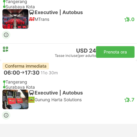
Tangerang
Surabaya Kota
Executive | Autobus
5.0
MTrans
USD 24
Prenota ora
Tasse incluse
|
per adulto
Conferma immediata
06:00
17:30
11o 30m
Tangerang
Surabaya Kota
Executive | Autobus
3.7
Gunung Harta Solutions
USD 23
Prenota ora
Tasse incluse
|
per adulto