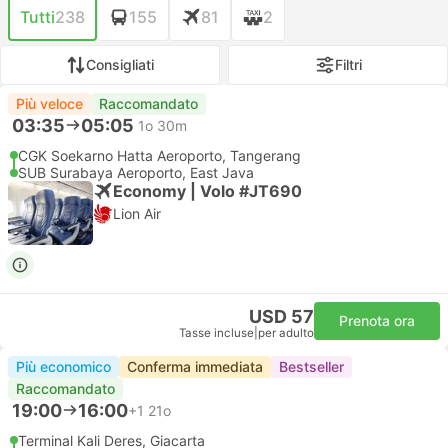
Tutti
238
155
81
2
Consigliati
Filtri
Più veloce
Raccomandato
03:35
05:05
1o 30m
CGK Soekarno Hatta Aeroporto, Tangerang
SUB Surabaya Aeroporto, East Java
Economy | Volo #JT690
Lion Air
USD 57
Prenota ora
Tasse incluse
|
per adulto
Più economico
Conferma immediata
Bestseller
Raccomandato
19:00
16:00
+1
21o
Terminal Kali Deres, Giacarta