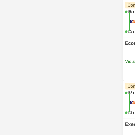
Con
06:
15:
Eco
Visua
Con
07:
13:
Exe