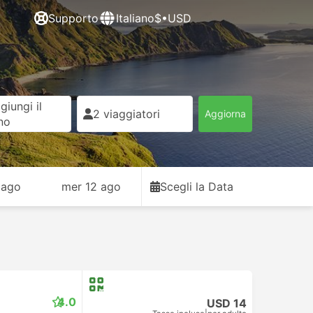
Supporto
Italiano
$•USD
giungi il
2 viaggiatori
Aggiorna
rno
 ago
mer 12 ago
Scegli la Data
4.0
USD 14