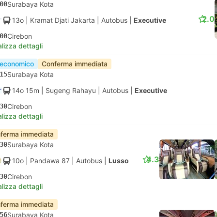
00
Surabaya Kota
2.0
13o
| Kramat Djati Jakarta
|
Autobus
|
Executive
00
Cirebon
lizza dettagli
 economico
Conferma immediata
15
Surabaya Kota
14o 15m
| Sugeng Rahayu
|
Autobus
|
Executive
30
Cirebon
lizza dettagli
ferma immediata
30
Surabaya Kota
4.3
10o
| Pandawa 87
|
Autobus
|
Lusso
30
Cirebon
lizza dettagli
ferma immediata
56
Surabaya Kota