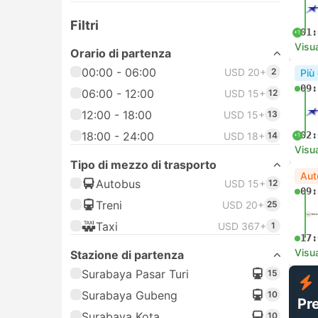
Filtri
01:
+1
Visua
Orario di partenza
00:00 - 06:00
USD 20+
2
Più
09:
06:00 - 12:00
USD 15+
12
12:00 - 18:00
USD 15+
13
18:00 - 24:00
02:
USD 18+
14
+1
Visua
Tipo di mezzo di trasporto
Aut
Autobus
USD 15+
12
09:
Treni
USD 20+
25
Taxi
USD 367+
1
17:
Visua
Stazione di partenza
Surabaya Pasar Turi
15
Surabaya Gubeng
10
Pr
Surabaya Kota
10