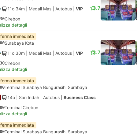
3.7
11o 34m
| Medali Mas
|
Autobus
|
VIP
30
Cirebon
lizza dettagli
ferma immediata
00
Surabaya Kota
3.7
11o 30m
| Medali Mas
|
Autobus
|
VIP
30
Cirebon
lizza dettagli
ferma immediata
00
Terminal Surabaya Bungurasih, Surabaya
14o
| Sari Indah
|
Autobus
|
Business Class
00
Terminal Cirebon
lizza dettagli
ferma immediata
00
Terminal Surabaya Bungurasih, Surabaya