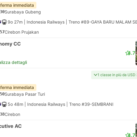
ferma immediata
30
Surabaya Gubeng
9o 27m
| Indonesia Railways
|
Treno #89-GAYA BARU MALAM S
57
Cirebon Prujakan
nomy CC
4.7
lizza dettagli
1 classe in più da USD
ferma immediata
50
Surabaya Pasar Turi
5o 48m
| Indonesia Railways
|
Treno #39-SEMBRANI
38
Cirebon
cutive AC
4.7