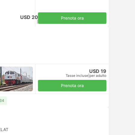
USD 20
Prenota ora
Tasse incluse
|
per adulto
USD 19
Tasse incluse
|
per adulto
Prenota ora
 34
ELAT