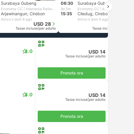
Surabaya Gubeng
06:30
Surabaya Gubeng
Economy CC | Indonesia Railways
9o 5m
Economy CC | Indonesia Railways
Arjawinangun, Cirebon
15:35
Ciledug, Cirebon
Arrivo il dom 9 ago
Arrivo il dom 9 ago
USD 28
USD 28
Tasse incluse
|
per adulto
Tasse incluse
|
per adulto
4.0
USD 14
Tasse incluse
|
per adulto
Prenota ora
4.0
USD 14
Tasse incluse
|
per adulto
Prenota ora