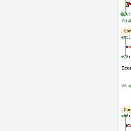
10:
+1
Visua
Con
05:
12:
Eco
Visua
Con
06: