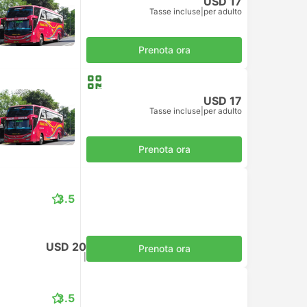
USD 17
Tasse incluse
|
per adulto
Prenota ora
USD 17
Tasse incluse
|
per adulto
Prenota ora
3.5
USD 20
Prenota ora
Tasse incluse
|
per adulto
3.5