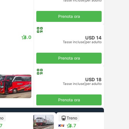
Tasse incluse
|
per adulto
Prenota ora
4.0
USD 14
Tasse incluse
|
per adulto
Prenota ora
USD 18
Tasse incluse
|
per adulto
Prenota ora
no
Treno
.7
4.7