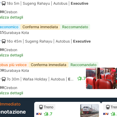
18o 5m
| Sugeng Rahayu
|
Autobus
|
Executive
00
Cirebon
lizza dettagli
 economico
Conferma immediata
Raccomandato
15
Surabaya Kota
16o 45m
| Sugeng Rahayu
|
Autobus
|
Executive
00
Cirebon
lizza dettagli
obus più veloce
Conferma immediata
Raccomandato
30
Surabaya Kota
3.7
7o 30m
| Wafaa Holiday
|
Autobus
|
Executive
00
Cirebon
lizza dettagli
Immediato
Treno
Tre
enotazione
4.7
4