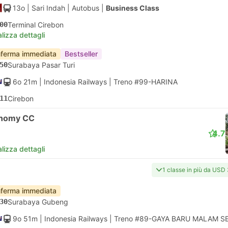
13o
| Sari Indah
|
Autobus
|
Business Class
00
Terminal Cirebon
lizza dettagli
ferma immediata
Bestseller
50
Surabaya Pasar Turi
6o 21m
| Indonesia Railways
|
Treno #99-HARINA
11
Cirebon
nomy CC
4.7
lizza dettagli
1 classe in più da USD
ferma immediata
30
Surabaya Gubeng
9o 51m
| Indonesia Railways
|
Treno #89-GAYA BARU MALAM S