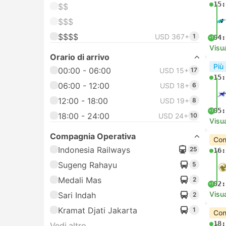
15:
$$
$$$
$$$$
USD 367+
1
04:
+1
Visua
Orario di arrivo
Più
00:00 - 06:00
USD 15+
17
15:
06:00 - 12:00
USD 18+
6
12:00 - 18:00
USD 19+
8
05:
+1
18:00 - 24:00
USD 24+
10
Visua
Compagnia Operativa
Con
Indonesia Railways
25
16:
Sugeng Rahayu
5
Medali Mas
2
02:
+1
Visua
Sari Indah
2
Kramat Djati Jakarta
1
Con
18:
Vedi altro