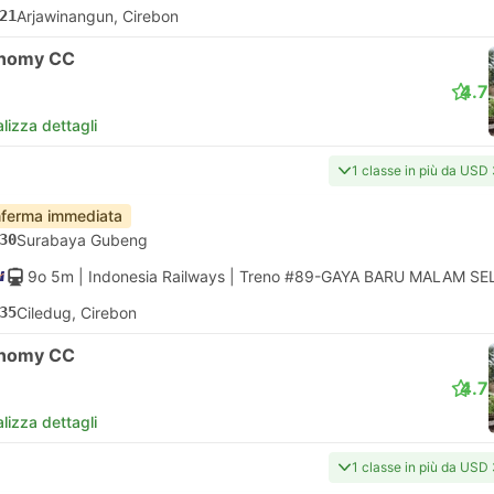
21
Arjawinangun, Cirebon
nomy CC
4.7
lizza dettagli
1 classe in più da USD
ferma immediata
30
Surabaya Gubeng
9o 5m
| Indonesia Railways
|
Treno #89-GAYA BARU MALAM SE
35
Ciledug, Cirebon
nomy CC
4.7
lizza dettagli
1 classe in più da USD