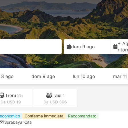
+ Ag
dom 9 ago
rito
 8 ago
dom 9 ago
lun 10 ago
mar 11
Treni
25
Taxi
1
Da USD 19
Da USD 366
 economico
Conferma immediata
Raccomandato
55
Surabaya Kota