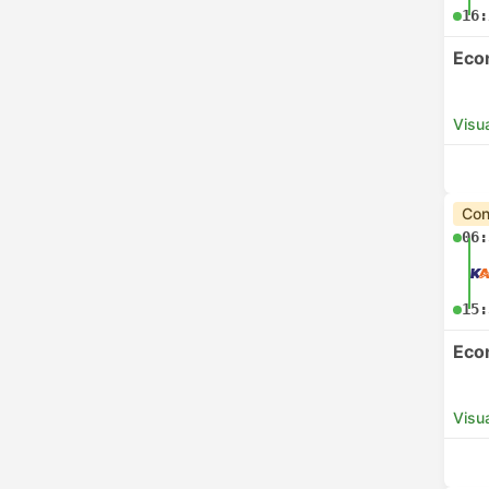
16:
Eco
Visua
Con
06:
15:
Eco
Visua