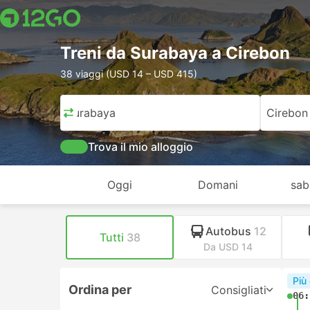
Treni da Surabaya a Cirebon
38 viaggi (USD 14 – USD 415)
Surabaya
Cirebon
Trova il mio alloggio
Oggi
Domani
sab
Autobus
12
Tutti
38
Da USD 14
Più
Ordina per
Consigliati
06: