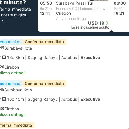
st minute?
05:50
Surabaya Pasar Turi
06:30
6o 21m
Economy CC | Indonesia Railways
9o 51m
ferma immediata
12:11
Cirebon
16:21
e nostre migliori
Arrivo il dom 9 ago
te
USD 19
Tasse incluse
|
per adulto
 economico
Conferma immediata
45
Surabaya Kota
16o 35m
| Sugeng Rahayu
|
Autobus
|
Executive
20
Cirebon
lizza dettagli
 economico
Conferma immediata
45
Surabaya Kota
16o 45m
| Sugeng Rahayu
|
Autobus
|
Executive
30
Cirebon
lizza dettagli
ferma immediata