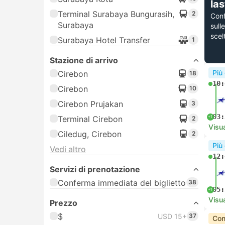
la
Terminal Surabaya Bungurasih,
2
Con
Surabaya
sull
scel
Surabaya Hotel Transfer
1
Stazione di arrivo
Più
Cirebon
18
10:
Cirebon
10
Cirebon Prujakan
3
03:
+1
Terminal Cirebon
2
Visua
Ciledug, Cirebon
2
Più
Vedi altro
12:
Servizi di prenotazione
Conferma immediata del biglietto
38
05:
+1
Visua
Prezzo
$
USD 15+
37
Con