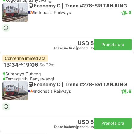
Rogojampi, Banyuwangi
Economy C | Treno #278-SRI TANJUNG
4.6
Indonesia Railways
USD 5
Prenota ora
Tasse incluse
|
per adulto
Conferma immediata
13:34
19:06
5o 32m
Surabaya Gubeng
Temuguruh, Banyuwangi
Economy C | Treno #278-SRI TANJUNG
4.6
Indonesia Railways
USD 5
Prenota ora
Tasse incluse
|
per adulto