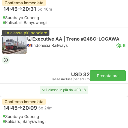
Conferma immediata
14:45
20:31
5o 46m
Surabaya Gubeng
Kalisetail, Banyuwangi
La classe più popolare
Executive AA | Treno #248C-LOGAWA
4.6
Indonesia Railways
USD 32
Prenota ora
Tasse incluse
|
per adulto
1 classe in più da USD 18
Conferma immediata
14:45
20:09
5o 24m
Surabaya Gubeng
Kalibaru, Banyuwangi