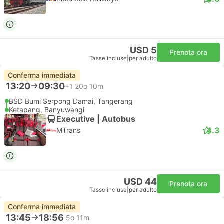
USD 5
Prenota ora
Tasse incluse
|
per adulto
Conferma immediata
13:20
09:30
+1
20o 10m
BSD Bumi Serpong Damai, Tangerang
Ketapang, Banyuwangi
Executive | Autobus
4.3
MTrans
USD 44
Prenota ora
Tasse incluse
|
per adulto
Conferma immediata
13:45
18:56
5o 11m