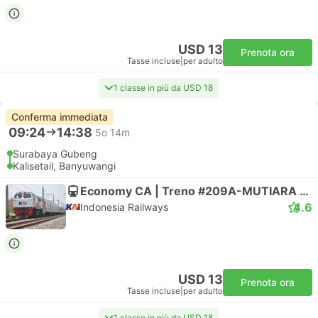
USD 13
Prenota ora
Tasse incluse
|
per adulto
1 classe in più da USD 18
Conferma immediata
09:24
14:38
5o 14m
Surabaya Gubeng
Kalisetail, Banyuwangi
Economy CA | Treno #209A-MUTIARA TIMUR
4.6
Indonesia Railways
USD 13
Prenota ora
Tasse incluse
|
per adulto
1 classe in più da USD 18