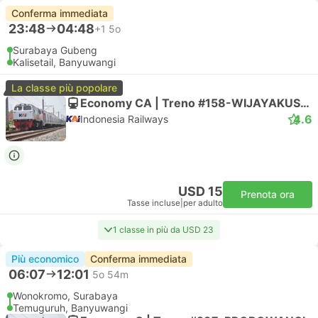
Conferma immediata
23:48
04:48
+1
5o
Surabaya Gubeng
Kalisetail, Banyuwangi
La classe più popolare
Economy CA | Treno #158-WIJAYAKUSUMA
4.6
Indonesia Railways
USD 15
Prenota ora
Tasse incluse
|
per adulto
1 classe in più da USD 23
Più economico
Conferma immediata
06:07
12:01
5o 54m
Wonokromo, Surabaya
Temuguruh, Banyuwangi