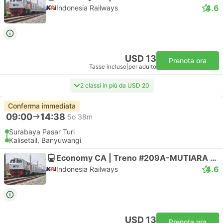
4.6
Indonesia Railways
USD 13
Prenota ora
Tasse incluse
|
per adulto
2 classi in più da USD 20
Conferma immediata
09:00
14:38
5o 38m
Surabaya Pasar Turi
Kalisetail, Banyuwangi
Economy CA | Treno #209A-MUTIARA TIMUR
4.6
Indonesia Railways
USD 13
Prenota ora