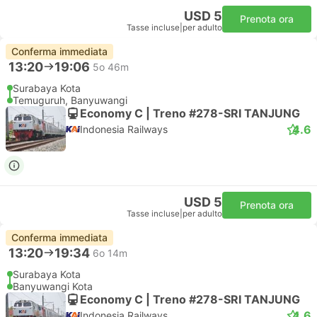
USD 5
Prenota ora
Tasse incluse
|
per adulto
Conferma immediata
13:20
19:06
5o 46m
Surabaya Kota
Temuguruh, Banyuwangi
Economy C | Treno #278-SRI TANJUNG
4.6
Indonesia Railways
USD 5
Prenota ora
Tasse incluse
|
per adulto
Conferma immediata
13:20
19:34
6o 14m
Surabaya Kota
Banyuwangi Kota
Economy C | Treno #278-SRI TANJUNG
4.6
Indonesia Railways