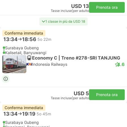
USD 13
Prenota ora
Tasse incluse
|
per adulto
1 classe in più da USD 18
Conferma immediata
13:34
18:56
5o 22m
Surabaya Gubeng
Kalisetail, Banyuwangi
Economy C | Treno #278-SRI TANJUNG
4.6
Indonesia Railways
USD 5
Prenota ora
Tasse incluse
|
per adulto
Conferma immediata
13:34
19:19
5o 45m
Surabaya Gubeng