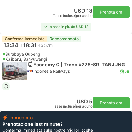
USD 13
Prenota ora
Tasse incluse
|
per adulto
1 classe in più da USD 18
Conferma immediata
Raccomandato
13:34
18:31
4o 57m
Surabaya Gubeng
Kalibaru, Banyuwangi
Economy C | Treno #278-SRI TANJUNG
4.6
Indonesia Railways
USD 5
Prenota ora
Tasse incluse
|
per adulto
Immediato
Prenotazione last minute?
Conferma immediata sulle nostre migliori scelte