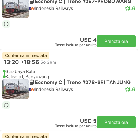
Economy C | Treno #297-PROBOWANGI
4.6
Indonesia Railways
USD 4
Prenota ora
Tasse incluse
|
per adulto
Conferma immediata
13:20
18:56
5o 36m
Surabaya Kota
Kalisetail, Banyuwangi
Economy C | Treno #278-SRI TANJUNG
4.6
Indonesia Railways
USD 5
Prenota ora
Tasse incluse
|
per adulto
Conferma immediata