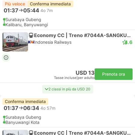
Più veloce
Conferma immediata
01:37
05:44
4o 7m
Surabaya Gubeng
Kalibaru, Banyuwangi
Economy CC | Treno #7044A-SANGKURIANG
4.6
Indonesia Railways
USD 13
Prenota ora
Tasse incluse
|
per adulto
2 classi in più da USD 20
Conferma immediata
01:37
06:34
4o 57m
Surabaya Gubeng
Banyuwangi Kota
Economy CC | Treno #7044A-SANGKURIANG