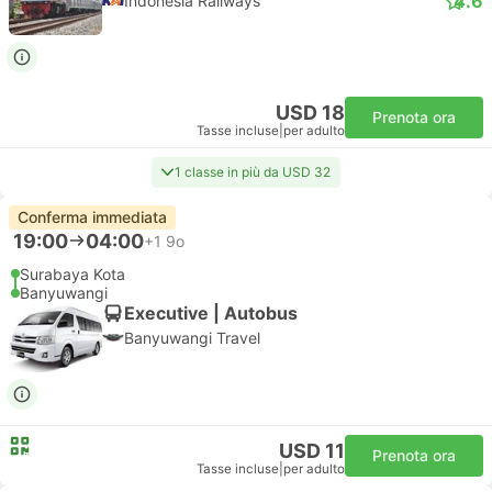
4.6
Indonesia Railways
USD 18
Prenota ora
Tasse incluse
|
per adulto
1 classe in più da USD 32
Conferma immediata
19:00
04:00
+1
9o
Surabaya Kota
Banyuwangi
Executive | Autobus
Banyuwangi Travel
USD 11
Prenota ora
Tasse incluse
|
per adulto