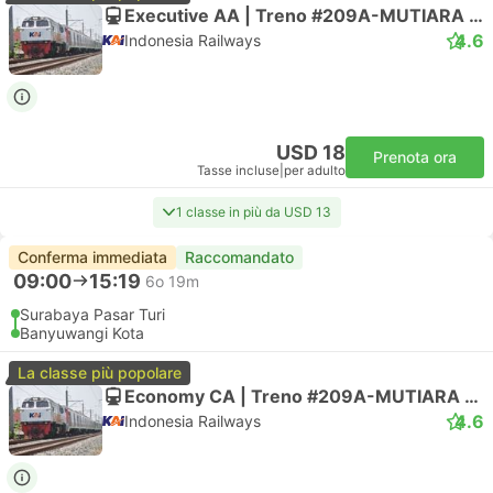
Executive AA | Treno #209A-MUTIARA TIMUR
4.6
Indonesia Railways
USD 18
Prenota ora
Tasse incluse
|
per adulto
1 classe in più da USD 13
Conferma immediata
Raccomandato
09:00
15:19
6o 19m
Surabaya Pasar Turi
Banyuwangi Kota
La classe più popolare
Economy CA | Treno #209A-MUTIARA TIMUR
4.6
Indonesia Railways