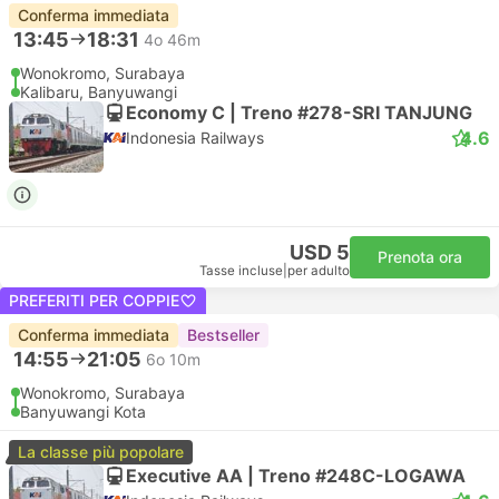
Conferma immediata
13:45
18:31
4o 46m
Wonokromo, Surabaya
Kalibaru, Banyuwangi
Economy C | Treno #278-SRI TANJUNG
4.6
Indonesia Railways
USD 5
Prenota ora
Tasse incluse
|
per adulto
PREFERITI PER COPPIE
Conferma immediata
Bestseller
14:55
21:05
6o 10m
Wonokromo, Surabaya
Banyuwangi Kota
La classe più popolare
Executive AA | Treno #248C-LOGAWA