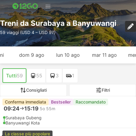
Treni da Surabaya a Banyuwangi
59 viaggi (USD 4 – USD 97)
ni
dom 9 ago
lun 10 ago
mar 11 ago
mer
Tutti
59
55
3
1
Consigliati
Filtri
Conferma immediata
Bestseller
Raccomandato
09:24
15:19
5o 55m
Surabaya Gubeng
Banyuwangi Kota
La classe più popolare