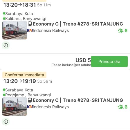
13:20
18:31
5o 11m
Surabaya Kota
Kalibaru, Banyuwangi
Economy C | Treno #278-SRI TANJUNG
4.6
Indonesia Railways
USD 5
Prenota ora
Tasse incluse
|
per adulto
Conferma immediata
13:20
19:19
5o 59m
Surabaya Kota
Rogojampi, Banyuwangi
Economy C | Treno #278-SRI TANJUNG
4.6
Indonesia Railways