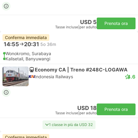
USD 5
Prenota ora
Tasse incluse
|
per adulto
Conferma immediata
14:55
20:31
5o 36m
Wonokromo, Surabaya
Kalisetail, Banyuwangi
Economy CA | Treno #248C-LOGAWA
4.6
Indonesia Railways
USD 18
Prenota ora
Tasse incluse
|
per adulto
1 classe in più da USD 32
Conferma immediata