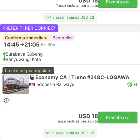
USD 18
Prenota ora
Tasse incluse
|
per adulto
1 classe in più da USD 32
PREFERITI PER COPPIE
Conferma immediata
Bestseller
14:45
21:05
6o 20m
Surabaya Gubeng
Banyuwangi Kota
La classe più popolare
Economy CA | Treno #248C-LOGAWA
4.6
Indonesia Railways
USD 18
Prenota ora
Tasse incluse
|
per adulto
1 classe in più da USD 32