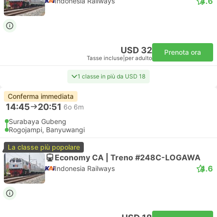
4.6
Indonesia Railways
USD 32
Prenota ora
Tasse incluse
|
per adulto
1 classe in più da USD 18
Conferma immediata
14:45
20:51
6o 6m
Surabaya Gubeng
Rogojampi, Banyuwangi
La classe più popolare
Economy CA | Treno #248C-LOGAWA
4.6
Indonesia Railways