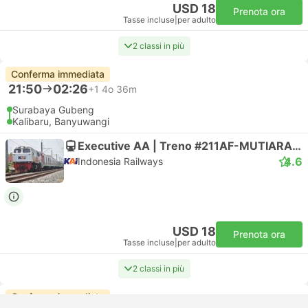
USD 18
Prenota ora
Tasse incluse
|
per adulto
2 classi in più
Conferma immediata
21:50
02:26
+1
4o 36m
Surabaya Gubeng
Kalibaru, Banyuwangi
Executive AA | Treno #211AF-MUTIARA TIMUR
4.6
Indonesia Railways
USD 18
Prenota ora
Tasse incluse
|
per adulto
2 classi in più
Conferma immediata