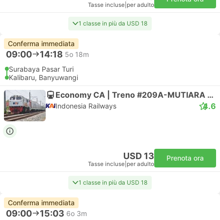
Tasse incluse
|
per adulto
1 classe in più da USD 18
Conferma immediata
09:00
14:18
5o 18m
Surabaya Pasar Turi
Kalibaru, Banyuwangi
Economy CA | Treno #209A-MUTIARA TIMUR
4.6
Indonesia Railways
USD 13
Prenota ora
Tasse incluse
|
per adulto
1 classe in più da USD 18
Conferma immediata
09:00
15:03
6o 3m