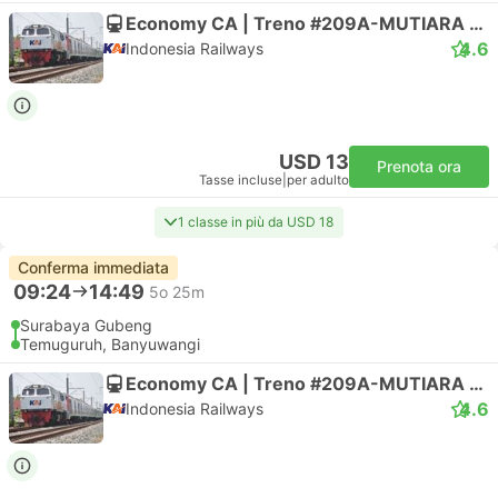
Economy CA | Treno #209A-MUTIARA TIMUR
4.6
Indonesia Railways
USD 13
Prenota ora
Tasse incluse
|
per adulto
1 classe in più da USD 18
Conferma immediata
09:24
14:49
5o 25m
Surabaya Gubeng
Temuguruh, Banyuwangi
Economy CA | Treno #209A-MUTIARA TIMUR
4.6
Indonesia Railways