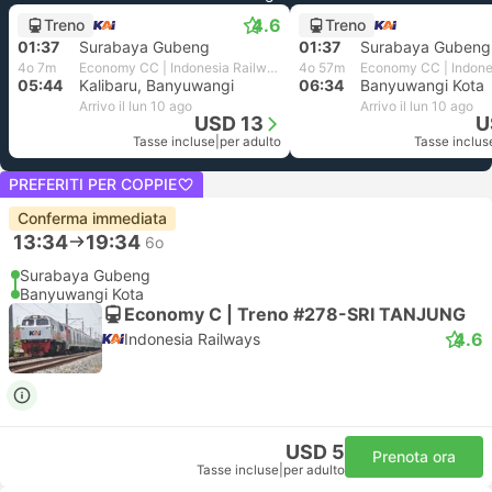
4.6
Treno
Treno
01:37
Surabaya Gubeng
01:37
Surabaya Gubeng
4o 7m
Economy CC | Indonesia Railways
4o 57m
05:44
Kalibaru, Banyuwangi
06:34
Banyuwangi Kota
Arrivo il lun 10 ago
Arrivo il lun 10 ago
USD 13
U
Tasse incluse
|
per adulto
Tasse inclus
PREFERITI PER COPPIE
Conferma immediata
13:34
19:34
6o
Surabaya Gubeng
Banyuwangi Kota
Economy C | Treno #278-SRI TANJUNG
4.6
Indonesia Railways
USD 5
Prenota ora
Tasse incluse
|
per adulto