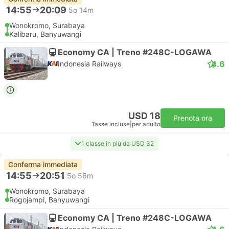
14:55
20:09
5o 14m
Wonokromo, Surabaya
Kalibaru, Banyuwangi
Economy CA | Treno #248C-LOGAWA
4.6
Indonesia Railways
USD 18
Prenota ora
Tasse incluse
|
per adulto
1 classe in più da USD 32
Conferma immediata
14:55
20:51
5o 56m
Wonokromo, Surabaya
Rogojampi, Banyuwangi
Economy CA | Treno #248C-LOGAWA