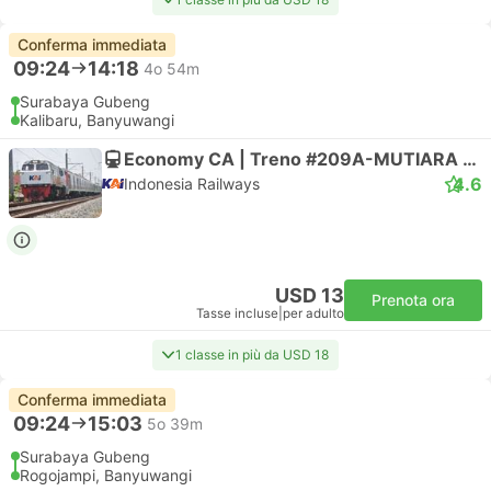
Conferma immediata
09:24
14:18
4o 54m
Surabaya Gubeng
Kalibaru, Banyuwangi
Economy CA | Treno #209A-MUTIARA TIMUR
4.6
Indonesia Railways
USD 13
Prenota ora
Tasse incluse
|
per adulto
1 classe in più da USD 18
Conferma immediata
09:24
15:03
5o 39m
Surabaya Gubeng
Rogojampi, Banyuwangi