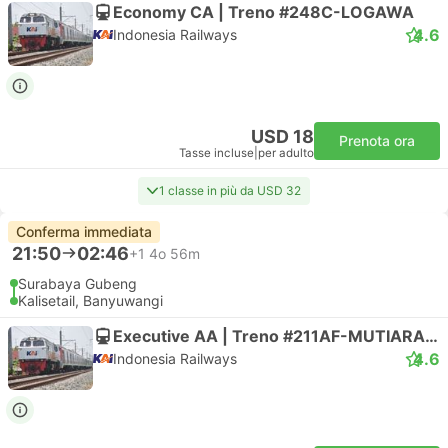
Economy CA | Treno #248C-LOGAWA
4.6
Indonesia Railways
USD 18
Prenota ora
Tasse incluse
|
per adulto
1 classe in più da USD 32
Conferma immediata
21:50
02:46
+1
4o 56m
Surabaya Gubeng
Kalisetail, Banyuwangi
Executive AA | Treno #211AF-MUTIARA TIMUR
4.6
Indonesia Railways