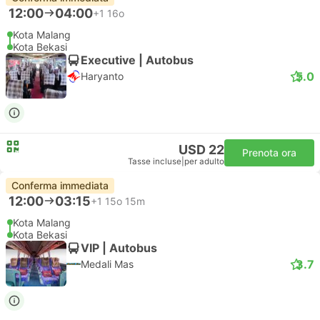
12:00
04:00
+1
16o
Kota Malang
Kota Bekasi
Executive | Autobus
5.0
Haryanto
USD 22
Prenota ora
Tasse incluse
|
per adulto
Conferma immediata
12:00
03:15
+1
15o 15m
Kota Malang
Kota Bekasi
VIP | Autobus
3.7
Medali Mas