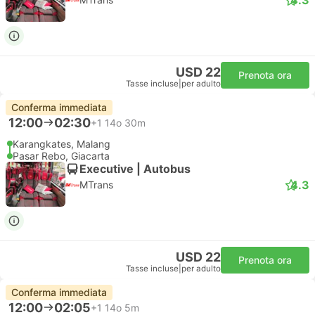
USD 22
Prenota ora
Tasse incluse
|
per adulto
Conferma immediata
12:00
02:30
+1
14o 30m
Karangkates, Malang
Pasar Rebo, Giacarta
Executive | Autobus
4.3
MTrans
USD 22
Prenota ora
Tasse incluse
|
per adulto
Conferma immediata
12:00
02:05
+1
14o 5m