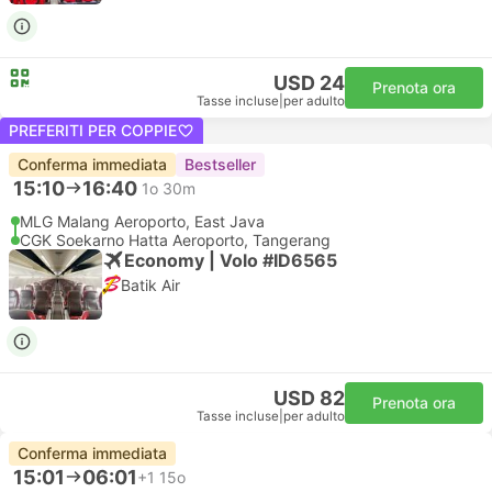
USD 24
Prenota ora
Tasse incluse
|
per adulto
PREFERITI PER COPPIE
Conferma immediata
Bestseller
15:10
16:40
1o 30m
MLG Malang Aeroporto, East Java
CGK Soekarno Hatta Aeroporto, Tangerang
Economy | Volo #ID6565
Batik Air
USD 82
Prenota ora
Tasse incluse
|
per adulto
Conferma immediata
15:01
06:01
+1
15o