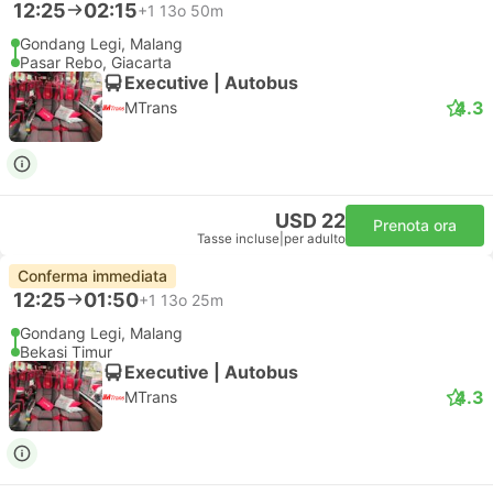
12:25
02:15
+1
13o 50m
Gondang Legi, Malang
Pasar Rebo, Giacarta
Executive | Autobus
4.3
MTrans
USD 22
Prenota ora
Tasse incluse
|
per adulto
Conferma immediata
12:25
01:50
+1
13o 25m
Gondang Legi, Malang
Bekasi Timur
Executive | Autobus
4.3
MTrans