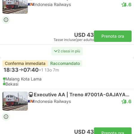
4.6
Indonesia Railways
USD 43
Prenota ora
Tasse incluse
|
per adulto
2 classi in più
Conferma immediata
Raccomandato
18:33
07:40
+1
13o 7m
Malang Kota Lama
Bekasi
Executive AA | Treno #7001A-GAJAYANA TAMBAHAN
4.6
Indonesia Railways
USD 43
Prenota ora