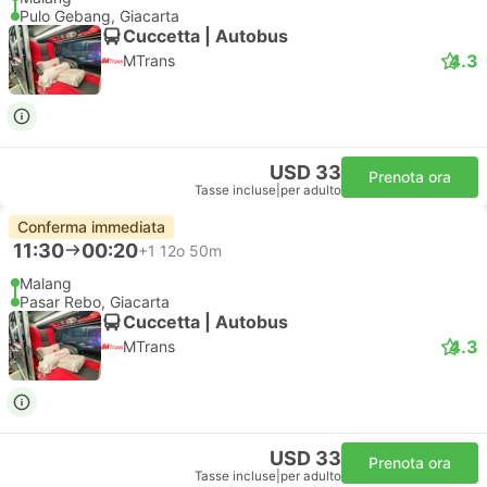
Pulo Gebang, Giacarta
Cuccetta | Autobus
4.3
MTrans
USD 33
Prenota ora
Tasse incluse
|
per adulto
Conferma immediata
11:30
00:20
+1
12o 50m
Malang
Pasar Rebo, Giacarta
Cuccetta | Autobus
4.3
MTrans
USD 33
Prenota ora
Tasse incluse
|
per adulto