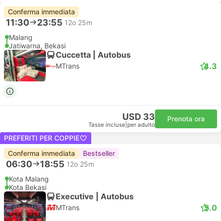
Conferma immediata
11:30
23:55
12o 25m
Malang
Jatiwarna, Bekasi
Cuccetta | Autobus
4.3
MTrans
USD 33
Prenota ora
Tasse incluse
|
per adulto
PREFERITI PER COPPIE
Conferma immediata
Bestseller
06:30
18:55
12o 25m
Kota Malang
Kota Bekasi
Executive | Autobus
5.0
MTrans