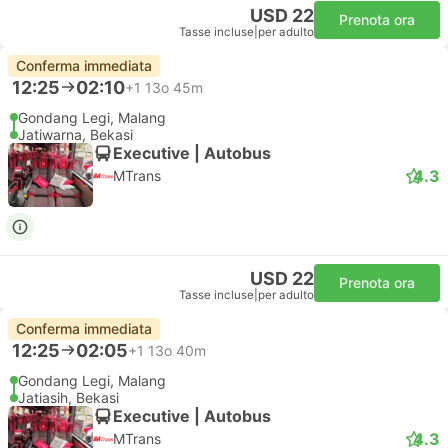
USD 22
Prenota ora
Tasse incluse
|
per adulto
Conferma immediata
12:25
02:10
+1
13o 45m
Gondang Legi, Malang
Jatiwarna, Bekasi
Executive | Autobus
4.3
MTrans
USD 22
Prenota ora
Tasse incluse
|
per adulto
Conferma immediata
12:25
02:05
+1
13o 40m
Gondang Legi, Malang
Jatiasih, Bekasi
Executive | Autobus
4.3
MTrans