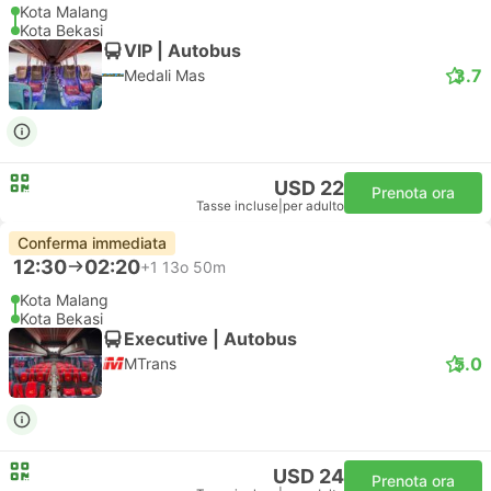
Kota Malang
Kota Bekasi
VIP | Autobus
3.7
Medali Mas
USD 22
Prenota ora
Tasse incluse
|
per adulto
Conferma immediata
12:30
02:20
+1
13o 50m
Kota Malang
Kota Bekasi
Executive | Autobus
5.0
MTrans
USD 24
Prenota ora