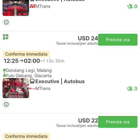
5.0
MTrans
USD 24
Prenota ora
Tasse incluse
|
per adulto
Conferma immediata
12:25
02:00
+1
13o 35m
Gondang Legi, Malang
Pulo Gebang, Giacarta
Executive | Autobus
4.3
MTrans
USD 22
Prenota ora
Tasse incluse
|
per adulto
Conferma immediata