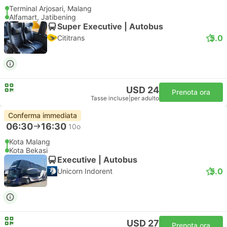
Terminal Arjosari, Malang
Alfamart, Jatibening
Super Executive | Autobus
5.0
Cititrans
USD 24
Prenota ora
Tasse incluse
|
per adulto
Conferma immediata
06:30
16:30
10o
Kota Malang
Kota Bekasi
Executive | Autobus
5.0
Unicorn Indorent
USD 27
Prenota ora