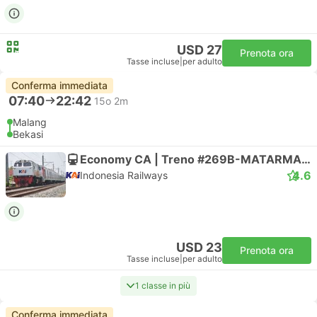
USD 27
Prenota ora
Tasse incluse
|
per adulto
Conferma immediata
07:40
22:42
15o 2m
Malang
Bekasi
Economy CA | Treno #269B-MATARMAJA
4.6
Indonesia Railways
USD 23
Prenota ora
Tasse incluse
|
per adulto
1 classe in più
Conferma immediata