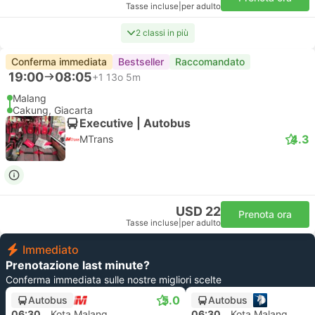
Tasse incluse
|
per adulto
2 classi in più
Conferma immediata
Bestseller
Raccomandato
19:00
08:05
+1
13o 5m
Malang
Cakung, Giacarta
Executive | Autobus
4.3
MTrans
USD 22
Prenota ora
Tasse incluse
|
per adulto
Immediato
Prenotazione last minute?
Conferma immediata sulle nostre migliori scelte
5.0
Autobus
Autobus
06:30
Kota Malang
06:30
Kota Malang