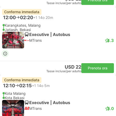
Tasse incluse
|
per adulto
Conferma immediata
12:00
02:20
+1
14o 20m
Karangkates, Malang
Jatiasih, Bekasi
Executive | Autobus
4.3
MTrans
USD 22
Prenota ora
Tasse incluse
|
per adulto
Conferma immediata
12:10
02:15
+1
14o 5m
Kota Malang
Kota Bekasi
Executive | Autobus
5.0
MTrans