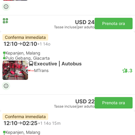
USD 24
Prenota ora
Tasse incluse
|
per adulto
Conferma immediata
12:10
02:10
+1
14o
Kepanjen, Malang
Pulo Gebang, Giacarta
Executive | Autobus
4.3
MTrans
USD 22
Prenota ora
Tasse incluse
|
per adulto
Conferma immediata
12:10
02:25
+1
14o 15m
Kepanjen, Malang