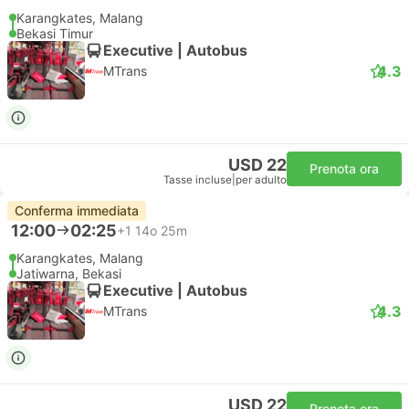
Karangkates, Malang
Bekasi Timur
Executive | Autobus
4.3
MTrans
USD 22
Prenota ora
Tasse incluse
|
per adulto
Conferma immediata
12:00
02:25
+1
14o 25m
Karangkates, Malang
Jatiwarna, Bekasi
Executive | Autobus
4.3
MTrans
USD 22
Prenota ora