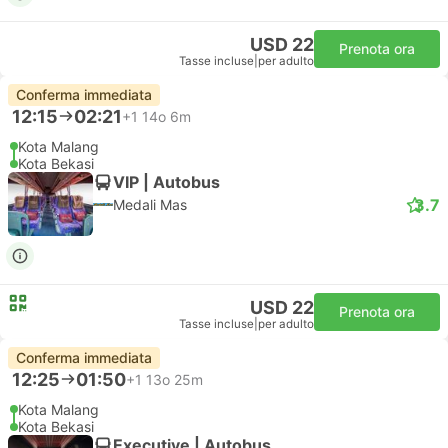
USD 22
Prenota ora
Tasse incluse
|
per adulto
Conferma immediata
12:15
02:21
+1
14o 6m
Kota Malang
Kota Bekasi
VIP | Autobus
3.7
Medali Mas
USD 22
Prenota ora
Tasse incluse
|
per adulto
Conferma immediata
12:25
01:50
+1
13o 25m
Kota Malang
Kota Bekasi
Executive | Autobus