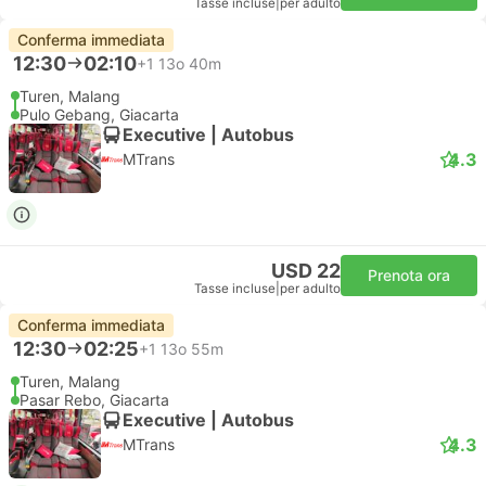
Tasse incluse
|
per adulto
Conferma immediata
12:30
02:10
+1
13o 40m
Turen, Malang
Pulo Gebang, Giacarta
Executive | Autobus
4.3
MTrans
USD 22
Prenota ora
Tasse incluse
|
per adulto
Conferma immediata
12:30
02:25
+1
13o 55m
Turen, Malang
Pasar Rebo, Giacarta
Executive | Autobus
4.3
MTrans