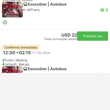
Executive | Autobus
4.3
MTrans
USD 22
Prenota ora
Tasse incluse
|
per adulto
Conferma immediata
12:30
02:15
+1
13o 45m
Turen, Malang
Jatiasih, Bekasi
Executive | Autobus
4.3
MTrans
USD 22
Prenota ora
Tasse incluse
|
per adulto