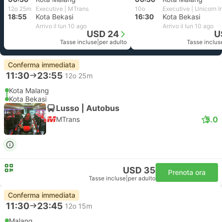
12o 25m
Executive | MTrans
10o
Executive | Unicorn I
18:55
Kota Bekasi
16:30
Kota Bekasi
Arrivo il lun 10 ago
Arrivo il lun 10 ago
USD 24
U
Tasse incluse
|
per adulto
Tasse inclus
Conferma immediata
11:30
23:55
12o 25m
Kota Malang
Kota Bekasi
Lusso | Autobus
5.0
MTrans
USD 35
Prenota ora
Tasse incluse
|
per adulto
Conferma immediata
11:30
23:45
12o 15m
Malang