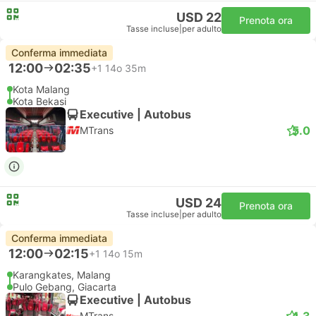
USD 22
Prenota ora
Tasse incluse
|
per adulto
Conferma immediata
12:00
02:35
+1
14o 35m
Kota Malang
Kota Bekasi
Executive | Autobus
5.0
MTrans
USD 24
Prenota ora
Tasse incluse
|
per adulto
Conferma immediata
12:00
02:15
+1
14o 15m
Karangkates, Malang
Pulo Gebang, Giacarta
Executive | Autobus
4.3
MTrans