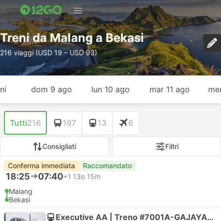
Treni da Malang a Bekasi
216 viaggi (USD 19 – USD 93)
ni
dom 9 ago
lun 10 ago
mar 11 ago
mer
Tutti
216
197
13
6
Consigliati
Filtri
Conferma immediata
Raccomandato
18:25
07:40
+1
13o 15m
Malang
Bekasi
Executive AA | Treno #7001A-GAJAYANA TAMBAHAN