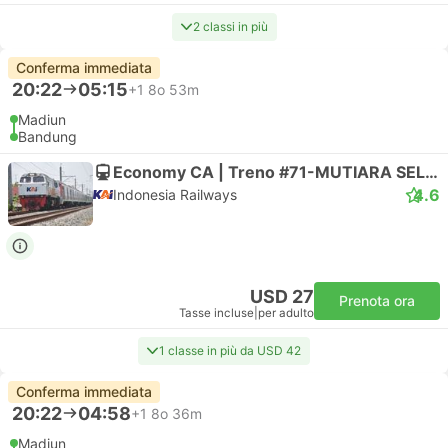
2 classi in più
Conferma immediata
20:22
05:15
+1
8o 53m
Madiun
Bandung
Economy CA | Treno #71-MUTIARA SELATAN
4.6
Indonesia Railways
USD 27
Prenota ora
Tasse incluse
|
per adulto
1 classe in più da USD 42
Conferma immediata
20:22
04:58
+1
8o 36m
Madiun