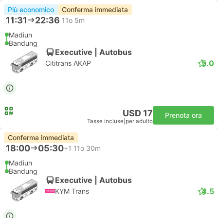
Più economico
Conferma immediata
11:31
22:36
11o 5m
Madiun
Bandung
Executive | Autobus
5.0
Cititrans AKAP
USD 17
Prenota ora
Tasse incluse
|
per adulto
Conferma immediata
18:00
05:30
+1
11o 30m
Madiun
Bandung
Executive | Autobus
4.5
KYM Trans