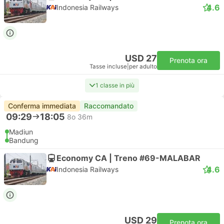
4.6
Indonesia Railways
USD 27
Prenota ora
Tasse incluse
|
per adulto
1 classe in più
Conferma immediata
Raccomandato
09:29
18:05
8o 36m
Madiun
Bandung
Economy CA | Treno #69-MALABAR
4.6
Indonesia Railways
USD 29
Prenota ora