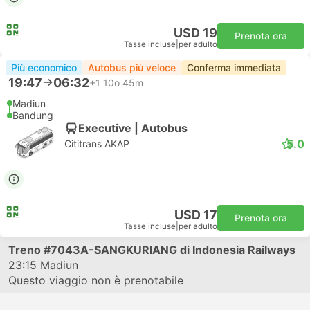
USD 19
Prenota ora
Tasse incluse
|
per adulto
Più economico
Autobus più veloce
Conferma immediata
19:47
06:32
+1
10o 45m
Madiun
Bandung
Executive | Autobus
5.0
Cititrans AKAP
USD 17
Prenota ora
Tasse incluse
|
per adulto
Treno
#7043A-SANGKURIANG
di Indonesia Railways
23:15
Madiun
Questo viaggio non è prenotabile