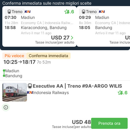
Conferma immediata sulle nostre migliori scelte
4.6
Treno
Treno
07:30
Madiun
09:29
Madiun
11o 28m
Economy CA | Indonesia Railways
8o 36m
18:58
Kiaracondong, Bandung
18:05
Bandung
Arrivo il mar 11 ago
Arrivo il mar 11 ago
USD 27
U
Tasse incluse
|
per adulto
Tasse inclus
Più veloce
Conferma immediata
10:25
18:17
7o 52m
Madiun
Bandung
Executive AA | Treno #9A-ARGO WILIS
4.6
Indonesia Railways
USD 48
Prenota ora
Tasse incluse
|
per adulto