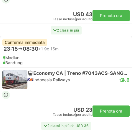
USD 43
Prenota ora
Tasse incluse
|
per adulto
2 classi in più
Conferma immediata
23:15
08:30
+1
9o 15m
Madiun
Bandung
Economy CA | Treno #7043ACS-SANGKURIANG COMP
4.6
Indonesia Railways
USD 23
Prenota ora
Tasse incluse
|
per adulto
2 classi in più da USD 36