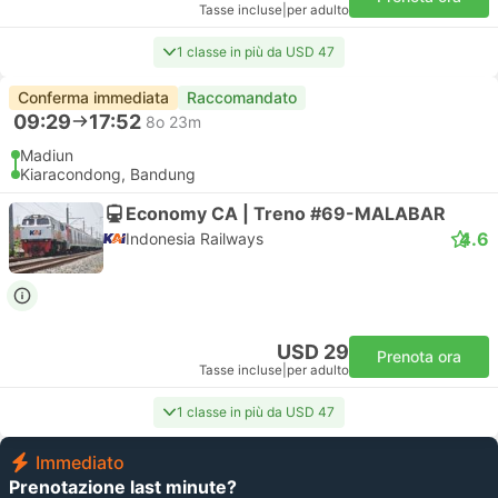
Tasse incluse
|
per adulto
1 classe in più da USD 47
Conferma immediata
Raccomandato
09:29
17:52
8o 23m
Madiun
Kiaracondong, Bandung
Economy CA | Treno #69-MALABAR
4.6
Indonesia Railways
USD 29
Prenota ora
Tasse incluse
|
per adulto
1 classe in più da USD 47
Immediato
Prenotazione last minute?