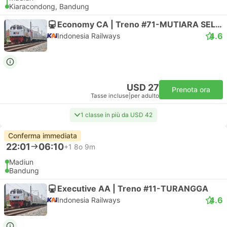
Kiaracondong, Bandung
Economy CA | Treno #71-MUTIARA SELATAN
4.6
Indonesia Railways
USD 27
Prenota ora
Tasse incluse
|
per adulto
1 classe in più da USD 42
Conferma immediata
22:01
06:10
+1
8o 9m
Madiun
Bandung
Executive AA | Treno #11-TURANGGA
4.6
Indonesia Railways