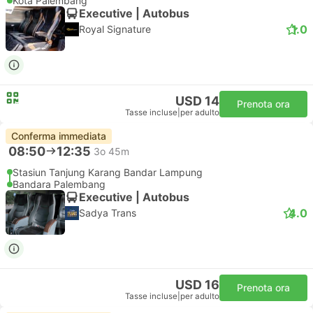
Kota Palembang
Executive | Autobus
1.0
Royal Signature
USD 14
Prenota ora
Tasse incluse
|
per adulto
Conferma immediata
08:50
12:35
3o 45m
Stasiun Tanjung Karang Bandar Lampung
Bandara Palembang
Executive | Autobus
4.0
Sadya Trans
USD 16
Prenota ora
Tasse incluse
|
per adulto