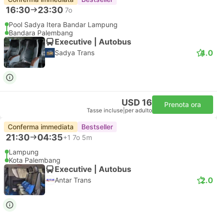
16:30
23:30
7o
Pool Sadya Itera Bandar Lampung
Bandara Palembang
Executive | Autobus
4.0
Sadya Trans
USD 16
Prenota ora
Tasse incluse
|
per adulto
Conferma immediata
Bestseller
21:30
04:35
+1
7o 5m
Lampung
Kota Palembang
Executive | Autobus
2.0
Antar Trans