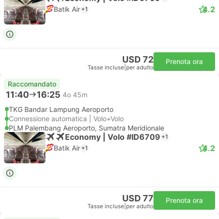
4.2
Batik Air
+1
USD 72
Prenota ora
Tasse incluse
|
per adulto
Raccomandato
11:40
16:25
4o 45m
TKG Bandar Lampung Aeroporto
Connessione automatica | Volo+Volo
PLM Palembang Aeroporto, Sumatra Meridionale
Economy | Volo #ID6709
+1
4.2
Batik Air
+1
USD 77
Prenota ora
Tasse incluse
|
per adulto