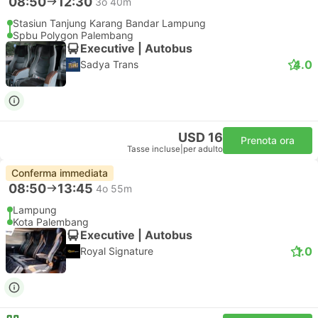
08:50
12:30
3o 40m
Stasiun Tanjung Karang Bandar Lampung
Spbu Polygon Palembang
Executive | Autobus
4.0
Sadya Trans
USD 16
Prenota ora
Tasse incluse
|
per adulto
Conferma immediata
08:50
13:45
4o 55m
Lampung
Kota Palembang
Executive | Autobus
1.0
Royal Signature