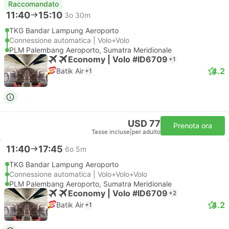
Raccomandato
11:40
15:10
3o 30m
TKG Bandar Lampung Aeroporto
Connessione automatica | Volo+Volo
PLM Palembang Aeroporto, Sumatra Meridionale
Economy | Volo #ID6709
+1
4.2
Batik Air
+1
USD 77
Prenota ora
Tasse incluse
|
per adulto
11:40
17:45
6o 5m
TKG Bandar Lampung Aeroporto
Connessione automatica | Volo+Volo+Volo
PLM Palembang Aeroporto, Sumatra Meridionale
Economy | Volo #ID6709
+2
4.2
Batik Air
+1