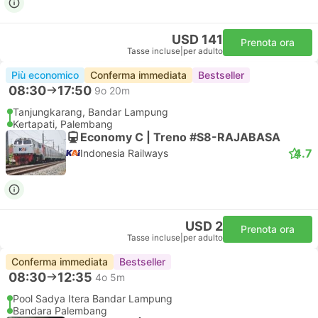
USD 141
Prenota ora
Tasse incluse
|
per adulto
Più economico
Conferma immediata
Bestseller
08:30
17:50
9o 20m
Tanjungkarang, Bandar Lampung
Kertapati, Palembang
Economy C | Treno #S8-RAJABASA
4.7
Indonesia Railways
USD 2
Prenota ora
Tasse incluse
|
per adulto
Conferma immediata
Bestseller
08:30
12:35
4o 5m
Pool Sadya Itera Bandar Lampung
Bandara Palembang