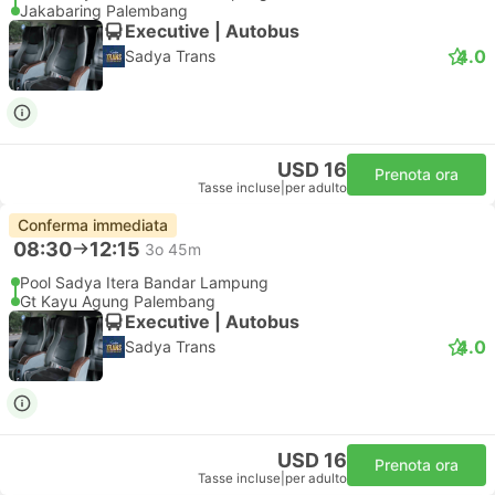
Jakabaring Palembang
Executive | Autobus
4.0
Sadya Trans
USD 16
Prenota ora
Tasse incluse
|
per adulto
Conferma immediata
08:30
12:15
3o 45m
Pool Sadya Itera Bandar Lampung
Gt Kayu Agung Palembang
Executive | Autobus
4.0
Sadya Trans
USD 16
Prenota ora
Tasse incluse
|
per adulto