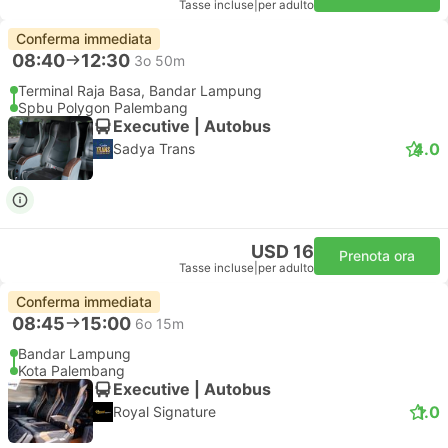
Tasse incluse
|
per adulto
Conferma immediata
08:40
12:30
3o 50m
Terminal Raja Basa, Bandar Lampung
Spbu Polygon Palembang
Executive | Autobus
4.0
Sadya Trans
USD 16
Prenota ora
Tasse incluse
|
per adulto
Conferma immediata
08:45
15:00
6o 15m
Bandar Lampung
Kota Palembang
Executive | Autobus
1.0
Royal Signature