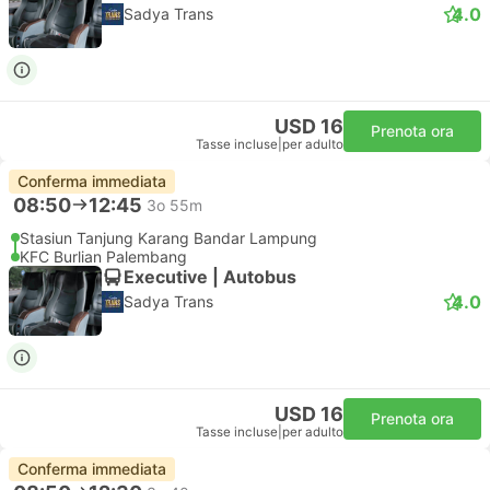
4.0
Sadya Trans
USD 16
Prenota ora
Tasse incluse
|
per adulto
Conferma immediata
08:50
12:45
3o 55m
Stasiun Tanjung Karang Bandar Lampung
KFC Burlian Palembang
Executive | Autobus
4.0
Sadya Trans
USD 16
Prenota ora
Tasse incluse
|
per adulto
Conferma immediata