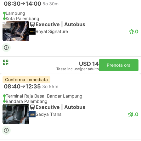
08:30
14:00
5o 30m
Lampung
Kota Palembang
Executive | Autobus
1.0
Royal Signature
USD 14
Prenota ora
Tasse incluse
|
per adulto
Conferma immediata
08:40
12:35
3o 55m
Terminal Raja Basa, Bandar Lampung
Bandara Palembang
Executive | Autobus
4.0
Sadya Trans