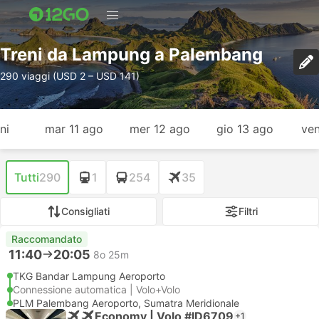
Treni da Lampung a Palembang
290 viaggi (USD 2 – USD 141)
ni
mar 11 ago
mer 12 ago
gio 13 ago
ven
Tutti
290
1
254
35
Consigliati
Filtri
Raccomandato
11:40
20:05
8o 25m
TKG Bandar Lampung Aeroporto
Connessione automatica | Volo+Volo
PLM Palembang Aeroporto, Sumatra Meridionale
Economy | Volo #ID6709
+1