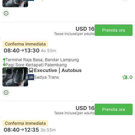
USD 16
Prenota ora
Tasse incluse
|
per adulto
Conferma immediata
08:40
13:30
4o 50m
Terminal Raja Basa, Bandar Lampung
Pagi Sore Kertapati Palembang
Executive | Autobus
4.0
Sadya Trans
USD 16
Prenota ora
Tasse incluse
|
per adulto
Conferma immediata
08:40
12:35
3o 55m