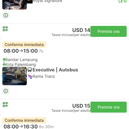
1.0
Royal Signature
USD 14
Prenota ora
Tasse incluse
|
per adulto
Conferma immediata
08:00
15:00
7o
Bandar Lampung
Kota Palembang
Executive | Autobus
Rama Tranz
USD 15
Prenota ora
Tasse incluse
|
per adulto
Conferma immediata
08:00
16:30
8o 30m