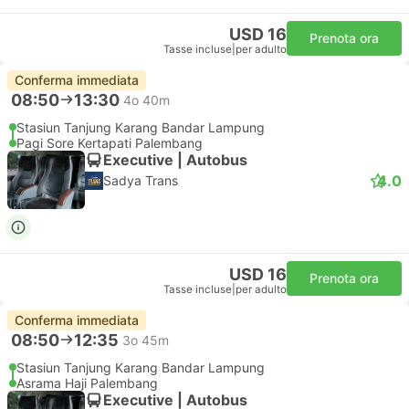
USD 16
Prenota ora
Tasse incluse
|
per adulto
Conferma immediata
08:50
13:30
4o 40m
Stasiun Tanjung Karang Bandar Lampung
Pagi Sore Kertapati Palembang
Executive | Autobus
4.0
Sadya Trans
USD 16
Prenota ora
Tasse incluse
|
per adulto
Conferma immediata
08:50
12:35
3o 45m
Stasiun Tanjung Karang Bandar Lampung
Asrama Haji Palembang
Executive | Autobus