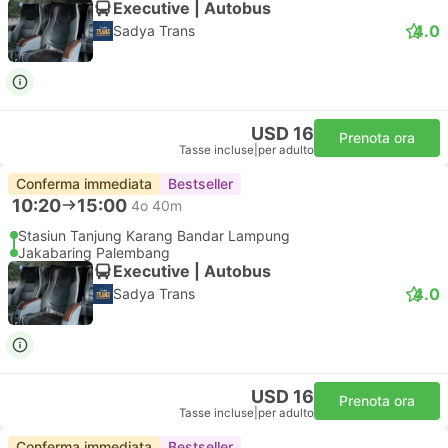
Executive | Autobus
4.0
Sadya Trans
USD 16
Prenota ora
Tasse incluse
|
per adulto
Conferma immediata
Bestseller
10:20
15:00
4o 40m
Stasiun Tanjung Karang Bandar Lampung
Jakabaring Palembang
Executive | Autobus
4.0
Sadya Trans
USD 16
Prenota ora
Tasse incluse
|
per adulto
Conferma immediata
Bestseller