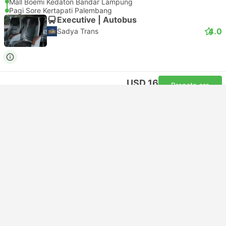
Mall Boemi Kedaton Bandar Lampung
Pagi Sore Kertapati Palembang
Executive | Autobus
4.0
Sadya Trans
USD 16
Prenota ora
Tasse incluse
|
per adulto
Conferma immediata
08:55
12:35
3o 40m
Mall Boemi Kedaton Bandar Lampung
Asrama Haji Palembang
Executive | Autobus
4.0
Sadya Trans
USD 16
Prenota ora
Tasse incluse
|
per adulto