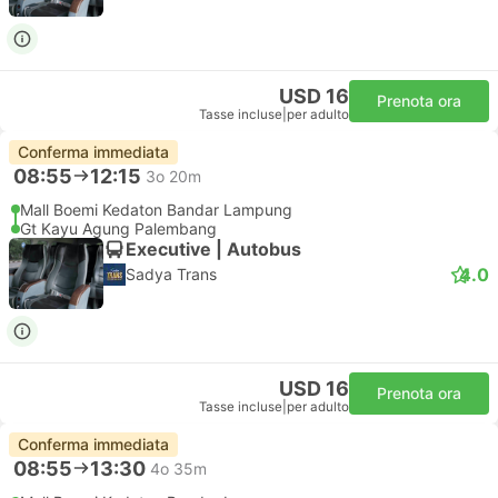
USD 16
Prenota ora
Tasse incluse
|
per adulto
Conferma immediata
08:55
12:15
3o 20m
Mall Boemi Kedaton Bandar Lampung
Gt Kayu Agung Palembang
Executive | Autobus
4.0
Sadya Trans
USD 16
Prenota ora
Tasse incluse
|
per adulto
Conferma immediata
08:55
13:30
4o 35m