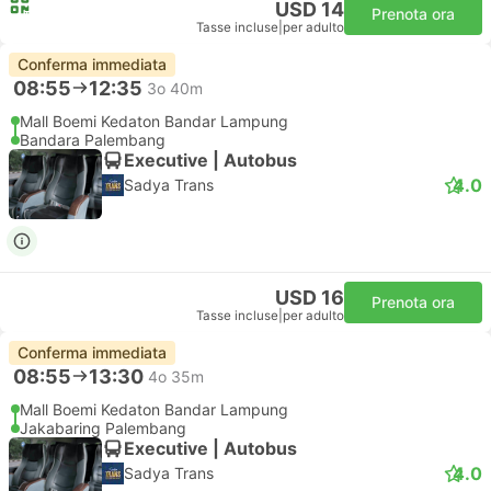
USD 14
Prenota ora
Tasse incluse
|
per adulto
Conferma immediata
08:55
12:35
3o 40m
Mall Boemi Kedaton Bandar Lampung
Bandara Palembang
Executive | Autobus
4.0
Sadya Trans
USD 16
Prenota ora
Tasse incluse
|
per adulto
Conferma immediata
08:55
13:30
4o 35m
Mall Boemi Kedaton Bandar Lampung
Jakabaring Palembang
Executive | Autobus
4.0
Sadya Trans