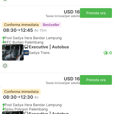
USD 16
Prenota ora
Tasse incluse
|
per adulto
Conferma immediata
Bestseller
08:30
12:45
4o 15m
Pool Sadya Itera Bandar Lampung
KFC Burlian Palembang
Executive | Autobus
4.0
Sadya Trans
USD 16
Prenota ora
Tasse incluse
|
per adulto
Conferma immediata
08:30
12:30
4o
Pool Sadya Itera Bandar Lampung
Spbu Polygon Palembang
Executive | Autobus