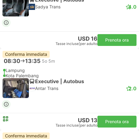
4.0
Sadya Trans
USD 16
Prenota ora
Tasse incluse
|
per adulto
Conferma immediata
08:30
13:35
5o 5m
Lampung
Kota Palembang
Executive | Autobus
2.0
Antar Trans
USD 13
Prenota ora
Tasse incluse
|
per adulto
Conferma immediata