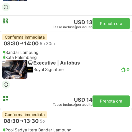
USD 13
Prenota ora
Tasse incluse
|
per adulto
Conferma immediata
08:30
14:00
5o 30m
Bandar Lampung
Kota Palembang
Executive | Autobus
1.0
Royal Signature
USD 14
Prenota ora
Tasse incluse
|
per adulto
Conferma immediata
08:30
13:30
5o
Pool Sadya Itera Bandar Lampung