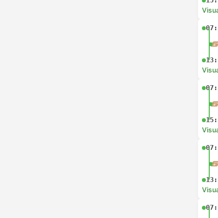
15:
Visua
07:
13:
Visua
07:
15:
Visua
07:
13:
Visua
07: