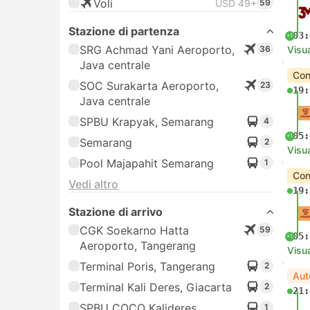
Voli
USD 49+
59
Stazione di partenza
03:
+1
SRG Achmad Yani Aeroporto,
36
Visua
Java centrale
Con
SOC Surakarta Aeroporto,
23
19:
Java centrale
SPBU Krapyak, Semarang
4
05:
+1
Semarang
2
Visua
Pool Majapahit Semarang
1
Con
Vedi altro
19:
Stazione di arrivo
CGK Soekarno Hatta
59
05:
+1
Aeroporto, Tangerang
Visua
Terminal Poris, Tangerang
2
Aut
Terminal Kali Deres, Giacarta
2
21:
SPBU COCO Kalideres,
1