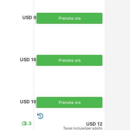
USD 9
Prenota ora
Tasse incluse
|
per adulto
USD 16
Prenota ora
Tasse incluse
|
per adulto
USD 16
Prenota ora
Tasse incluse
|
per adulto
3.3
USD 12
Tasse incluse
|
per adulto