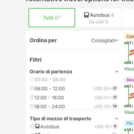
Autobus
8
Tutti
67
Da USD 9
Con
Ordina per
Consigliati
07:
Filtri
08:
Visua
Orario di partenza
00:00 - 06:00
Bes
07:
06:00 - 12:00
USD 53+
31
12:00 - 18:00
USD 51+
21
18:00 - 24:00
08:
USD 10+
16
Visua
Tipo di mezzo di trasporto
Più
Autobus
USD 10+
8
18: