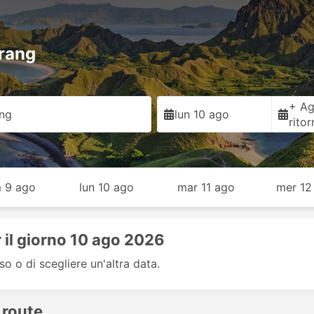
erang
+ Ag
ng
lun 10 ago
rito
 9 ago
lun 10 ago
mar 11 ago
mer 12
 il giorno 10 ago 2026
so o di scegliere un'altra data.
 route