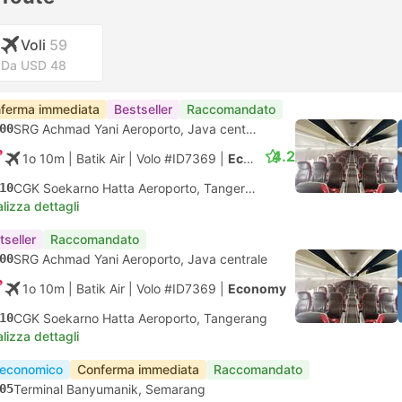
Voli
59
Da USD 48
ferma immediata
Bestseller
Raccomandato
00
SRG Achmad Yani Aeroporto, Java centrale
4.2
1o 10m
| Batik Air
|
Volo #ID7369
|
Economy
10
CGK Soekarno Hatta Aeroporto, Tangerang
lizza dettagli
tseller
Raccomandato
00
SRG Achmad Yani Aeroporto, Java centrale
1o 10m
| Batik Air
|
Volo #ID7369
|
Economy
10
CGK Soekarno Hatta Aeroporto, Tangerang
lizza dettagli
 economico
Conferma immediata
Raccomandato
05
Terminal Banyumanik, Semarang