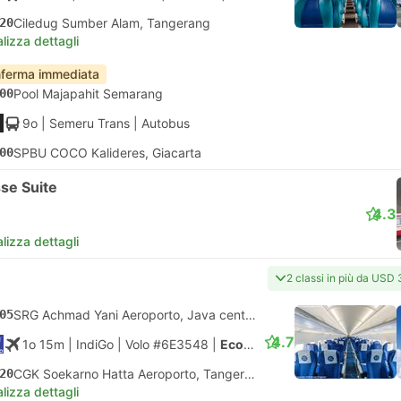
20
Ciledug Sumber Alam, Tangerang
lizza dettagli
ferma immediata
00
Pool Majapahit Semarang
9o
| Semeru Trans
|
Autobus
00
SPBU COCO Kalideres, Giacarta
se Suite
4.3
lizza dettagli
2 classi in più da USD
05
SRG Achmad Yani Aeroporto, Java centrale
4.7
1o 15m
| IndiGo
|
Volo #6E3548
|
Economy
20
CGK Soekarno Hatta Aeroporto, Tangerang
lizza dettagli