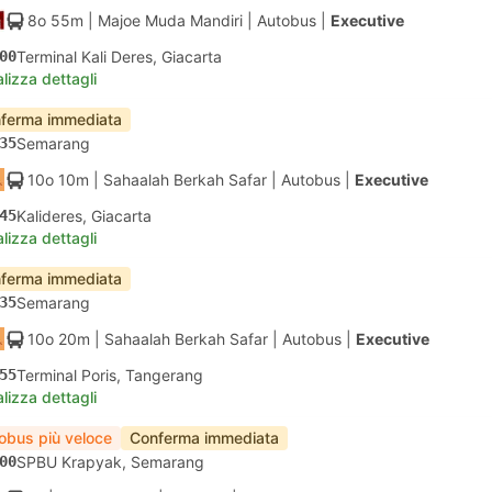
8o 55m
| Majoe Muda Mandiri
|
Autobus
|
Executive
00
Terminal Kali Deres, Giacarta
lizza dettagli
ferma immediata
35
Semarang
10o 10m
| Sahaalah Berkah Safar
|
Autobus
|
Executive
45
Kalideres, Giacarta
lizza dettagli
ferma immediata
35
Semarang
10o 20m
| Sahaalah Berkah Safar
|
Autobus
|
Executive
55
Terminal Poris, Tangerang
lizza dettagli
obus più veloce
Conferma immediata
00
SPBU Krapyak, Semarang