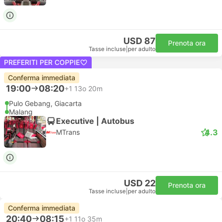
USD 87
Prenota ora
Tasse incluse
|
per adulto
PREFERITI PER COPPIE
Conferma immediata
19:00
08:20
+1
13o 20m
Pulo Gebang, Giacarta
Malang
Executive | Autobus
4.3
MTrans
USD 22
Prenota ora
Tasse incluse
|
per adulto
Conferma immediata
20:40
08:15
+1
11o 35m