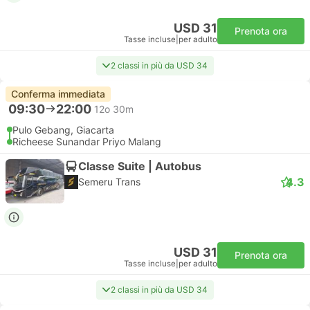
USD 31
Prenota ora
Tasse incluse
|
per adulto
2 classi in più da USD 34
Conferma immediata
09:30
22:00
12o 30m
Pulo Gebang, Giacarta
Richeese Sunandar Priyo Malang
Classe Suite | Autobus
4.3
Semeru Trans
USD 31
Prenota ora
Tasse incluse
|
per adulto
2 classi in più da USD 34