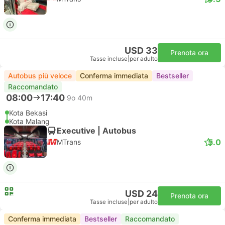
USD 33
Prenota ora
Tasse incluse
|
per adulto
Autobus più veloce
Conferma immediata
Bestseller
Raccomandato
08:00
17:40
9o 40m
Kota Bekasi
Kota Malang
Executive | Autobus
5.0
MTrans
USD 24
Prenota ora
Tasse incluse
|
per adulto
Conferma immediata
Bestseller
Raccomandato