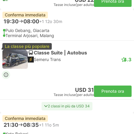
Prenota ora
Tasse incluse
|
per adulto
Conferma immediata
19:30
08:00
+1
12o 30m
Pulo Gebang, Giacarta
Terminal Arjosari, Malang
La classe più popolare
Classe Suite | Autobus
4.3
Semeru Trans
USD 31
Prenota ora
Tasse incluse
|
per adulto
2 classi in più da USD 34
Conferma immediata
21:30
08:35
+1
11o 5m
Kota Bekasi