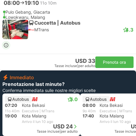
08:00
19:10
11o 10m
Pulo Gebang, Giacarta
Lowokwaru, Malang
Cuccetta | Autobus
4.3
MTrans
USD 33
Prenota ora
Tasse incluse
|
per adulto
Immediato
Prenotazione last minute?
Conferma immediata sulle nostre migliori scelte
5.0
Autobus
Autobus
07:20
Kota Bekasi
08:00
Kota Bekasi
11o 40m
Executive | MTrans
9o 40m
Executive | MTrans
19:00
Kota Malang
17:40
Kota Malang
Arrivo il lun 10 ago
Arrivo il lun 10 ago
USD 24
U
Tasse incluse
|
per adulto
Tasse inclus