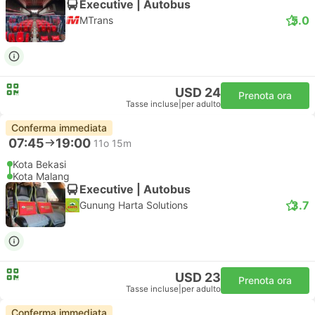
Executive | Autobus
5.0
MTrans
USD 24
Prenota ora
Tasse incluse
|
per adulto
Conferma immediata
07:45
19:00
11o 15m
Kota Bekasi
Kota Malang
Executive | Autobus
3.7
Gunung Harta Solutions
USD 23
Prenota ora
Tasse incluse
|
per adulto
Conferma immediata