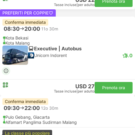
Prenota ora
Tasse incluse
|
per adulto
PREFERITI PER COPPIE
Conferma immediata
08:30
20:00
11o 30m
Kota Bekasi
Kota Malang
Executive | Autobus
5.0
Unicorn Indorent
USD 27
Prenota ora
Tasse incluse
|
per adulto
Conferma immediata
09:30
22:00
12o 30m
Pulo Gebang, Giacarta
Alfamart Panglima Sudirman Malang
La classe più popolare