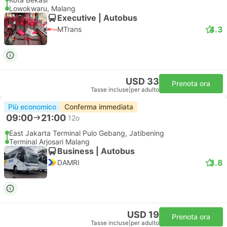
Lowokwaru, Malang
Executive | Autobus
4.3
MTrans
USD 33
Prenota ora
Tasse incluse
|
per adulto
Più economico
Conferma immediata
09:00
21:00
12o
East Jakarta Terminal Pulo Gebang, Jatibening
Terminal Arjosari Malang
Business | Autobus
3.8
DAMRI
USD 19
Prenota ora
Tasse incluse
|
per adulto