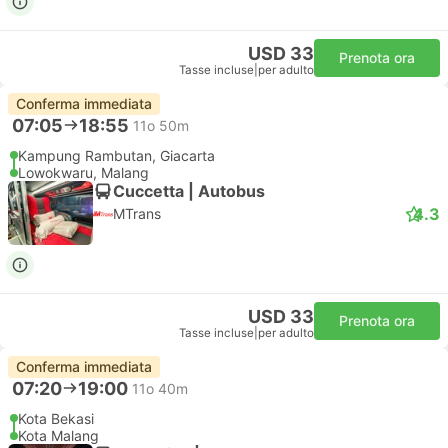
USD 33
Prenota ora
Tasse incluse
|
per adulto
Conferma immediata
07:05
18:55
11o 50m
Kampung Rambutan, Giacarta
Lowokwaru, Malang
Cuccetta | Autobus
4.3
MTrans
USD 33
Prenota ora
Tasse incluse
|
per adulto
Conferma immediata
07:20
19:00
11o 40m
Kota Bekasi
Kota Malang