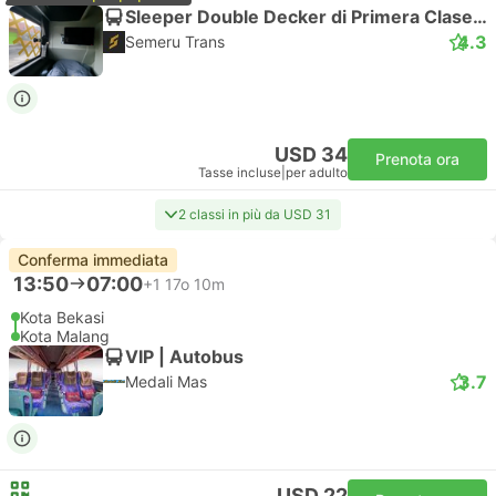
Sleeper Double Decker di Primera Clase | Autobus
4.3
Semeru Trans
USD 34
Prenota ora
Tasse incluse
|
per adulto
2 classi in più da USD 31
Conferma immediata
13:50
07:00
+1
17o 10m
Kota Bekasi
Kota Malang
VIP | Autobus
3.7
Medali Mas
USD 22