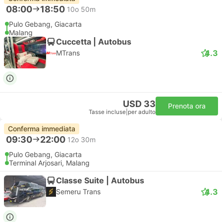
08:00
18:50
10o 50m
Pulo Gebang, Giacarta
Malang
Cuccetta | Autobus
4.3
MTrans
USD 33
Prenota ora
Tasse incluse
|
per adulto
Conferma immediata
09:30
22:00
12o 30m
Pulo Gebang, Giacarta
Terminal Arjosari, Malang
Classe Suite | Autobus
4.3
Semeru Trans