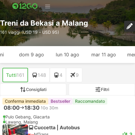
Treni da Bekasi a Malang
161 viaggi (USD 19 – USD 95)
ni
dom 9 ago
lun 10 ago
mar 11 ago
mer
Tutti
161
148
4
9
Consigliati
Filtri
Conferma immediata
Bestseller
Raccomandato
08:00
18:30
10o 30m
Pulo Gebang, Giacarta
Lawang, Malang
Cuccetta | Autobus
4.3
MTrans