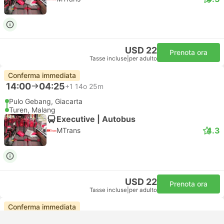
USD 22
Prenota ora
Tasse incluse
|
per adulto
Conferma immediata
14:00
04:25
+1
14o 25m
Pulo Gebang, Giacarta
Turen, Malang
Executive | Autobus
4.3
MTrans
USD 22
Prenota ora
Tasse incluse
|
per adulto
Conferma immediata
14:00
04:40
+1
14o 40m