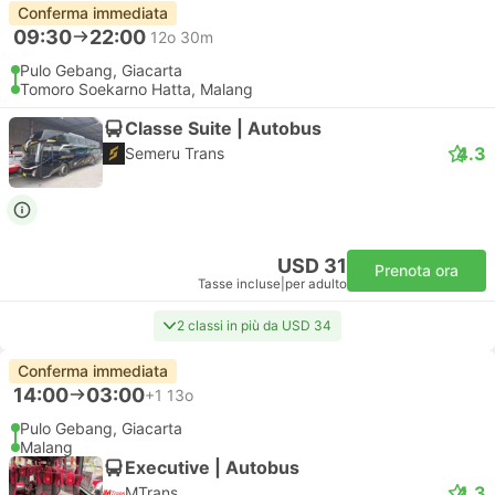
Conferma immediata
09:30
22:00
12o 30m
Pulo Gebang, Giacarta
Tomoro Soekarno Hatta, Malang
Classe Suite | Autobus
4.3
Semeru Trans
USD 31
Prenota ora
Tasse incluse
|
per adulto
2 classi in più da USD 34
Conferma immediata
14:00
03:00
+1
13o
Pulo Gebang, Giacarta
Malang
Executive | Autobus
4.3
MTrans