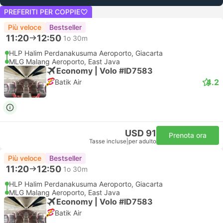
PREFERITI PER COPPIE
Più veloce
Bestseller
11:20
12:50
1o 30m
HLP Halim Perdanakusuma Aeroporto, Giacarta
MLG Malang Aeroporto, East Java
Economy | Volo #ID7583
4.2
Batik Air
USD 91
Prenota ora
Tasse incluse
|
per adulto
Più veloce
Bestseller
11:20
12:50
1o 30m
HLP Halim Perdanakusuma Aeroporto, Giacarta
MLG Malang Aeroporto, East Java
Economy | Volo #ID7583
Batik Air