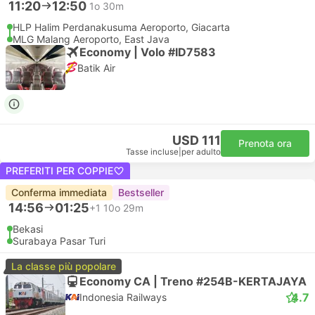
11:20
12:50
1o 30m
HLP Halim Perdanakusuma Aeroporto, Giacarta
MLG Malang Aeroporto, East Java
Economy | Volo #ID7583
Batik Air
USD 111
Prenota ora
Tasse incluse
|
per adulto
PREFERITI PER COPPIE
Conferma immediata
Bestseller
14:56
01:25
+1
10o 29m
Bekasi
Surabaya Pasar Turi
La classe più popolare
Economy CA | Treno #254B-KERTAJAYA
4.7
Indonesia Railways