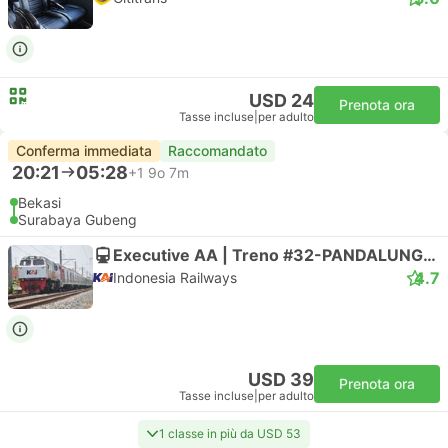
USD 24
Prenota ora
Tasse incluse
|
per adulto
Conferma immediata
Raccomandato
20:21
05:28
+1
9o 7m
Bekasi
Surabaya Gubeng
Executive AA | Treno #32-PANDALUNGAN
4.7
Indonesia Railways
USD 39
Prenota ora
Tasse incluse
|
per adulto
1 classe in più da USD 53