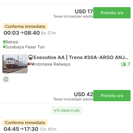
USD 17
Prenota ora
Tasse incluse
|
per adulto
Conferma immediata
00:03
08:40
8o 37m
Bekasi
Surabaya Pasar Turi
Executive AA | Treno #30A-ARGO ANJASMORO
4.7
Indonesia Railways
USD 42
Prenota ora
Tasse incluse
|
per adulto
2 classi in più
Conferma immediata
04:45
17:30
12o 45m