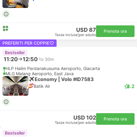
USD 87
Prenota ora
Tasse incluse
|
per adulto
PREFERITI PER COPPIE
Bestseller
11:20
12:50
1o 30m
HLP Halim Perdanakusuma Aeroporto, Giacarta
MLG Malang Aeroporto, East Java
Economy | Volo #ID7583
4.2
Batik Air
USD 102
Prenota ora
Tasse incluse
|
per adulto
Bestseller