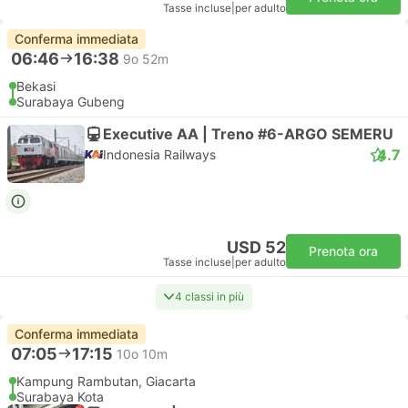
Tasse incluse
|
per adulto
Conferma immediata
06:46
16:38
9o 52m
Bekasi
Surabaya Gubeng
Executive AA | Treno #6-ARGO SEMERU
4.7
Indonesia Railways
USD 52
Prenota ora
Tasse incluse
|
per adulto
4 classi in più
Conferma immediata
07:05
17:15
10o 10m
Kampung Rambutan, Giacarta
Surabaya Kota