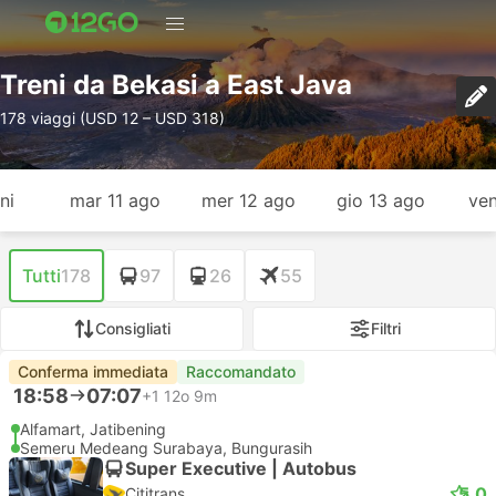
Treni da Bekasi a East Java
178 viaggi (USD 12 – USD 318)
ni
mar 11 ago
mer 12 ago
gio 13 ago
ven
Tutti
178
97
26
55
Consigliati
Filtri
Conferma immediata
Raccomandato
18:58
07:07
+1
12o 9m
Alfamart, Jatibening
Semeru Medeang Surabaya, Bungurasih
Super Executive | Autobus
5.0
Cititrans