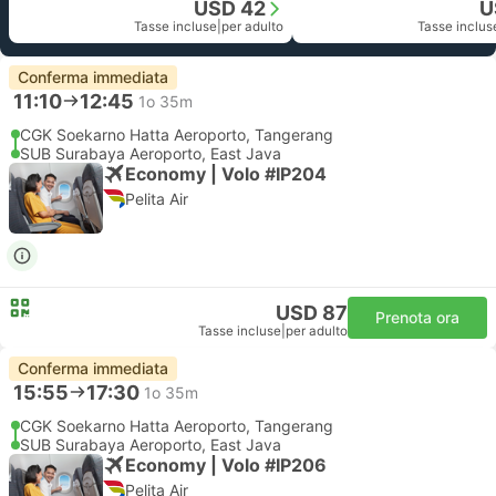
USD 42
U
Tasse incluse
|
per adulto
Tasse inclus
Conferma immediata
11:10
12:45
1o 35m
CGK Soekarno Hatta Aeroporto, Tangerang
SUB Surabaya Aeroporto, East Java
Economy | Volo #IP204
Pelita Air
USD 87
Prenota ora
Tasse incluse
|
per adulto
Conferma immediata
15:55
17:30
1o 35m
CGK Soekarno Hatta Aeroporto, Tangerang
SUB Surabaya Aeroporto, East Java
Economy | Volo #IP206
Pelita Air