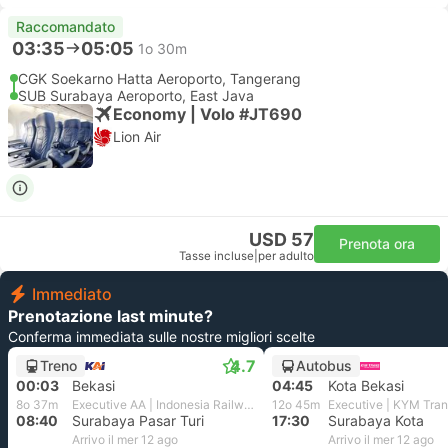
Raccomandato
03:35
05:05
1o 30m
CGK Soekarno Hatta Aeroporto, Tangerang
SUB Surabaya Aeroporto, East Java
Economy | Volo #JT690
Lion Air
USD 57
Prenota ora
Tasse incluse
|
per adulto
Immediato
Prenotazione last minute?
Conferma immediata sulle nostre migliori scelte
4.7
Treno
Autobus
00:03
Bekasi
04:45
Kota Bekasi
8o 37m
Executive AA | Indonesia Railways
12o 45m
Executive | KYM Tran
08:40
Surabaya Pasar Turi
17:30
Surabaya Kota
Arrivo il mer 12 ago
Arrivo il mer 12 ago