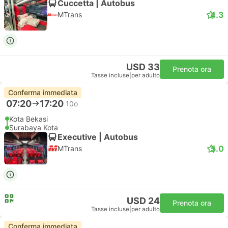
Cuccetta | Autobus
4.3
MTrans
USD 33
Prenota ora
Tasse incluse
|
per adulto
Conferma immediata
07:20
17:20
10o
Kota Bekasi
Surabaya Kota
Executive | Autobus
5.0
MTrans
USD 24
Prenota ora
Tasse incluse
|
per adulto
Conferma immediata