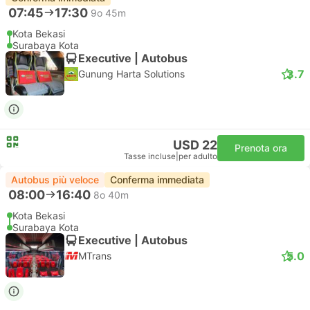
07:45
17:30
9o 45m
Kota Bekasi
Surabaya Kota
Executive | Autobus
3.7
Gunung Harta Solutions
USD 22
Prenota ora
Tasse incluse
|
per adulto
Autobus più veloce
Conferma immediata
08:00
16:40
8o 40m
Kota Bekasi
Surabaya Kota
Executive | Autobus
5.0
MTrans