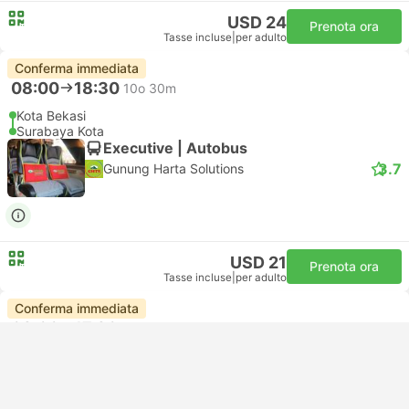
USD 24
Prenota ora
Tasse incluse
|
per adulto
Conferma immediata
08:00
18:30
10o 30m
Kota Bekasi
Surabaya Kota
Executive | Autobus
3.7
Gunung Harta Solutions
USD 21
Prenota ora
Tasse incluse
|
per adulto
Conferma immediata
08:00
17:30
9o 30m
Pulo Gebang, Giacarta
Surabaya Kota
Cuccetta | Autobus
4.3
MTrans