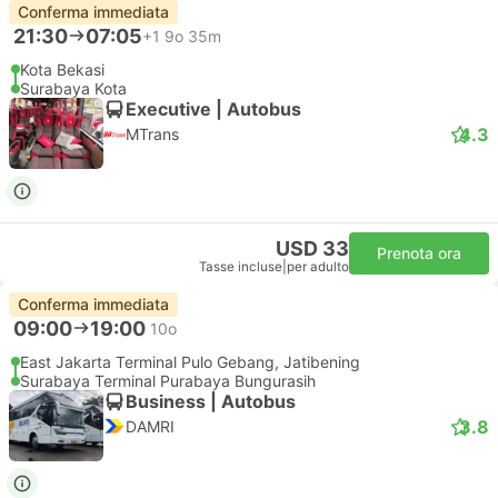
Conferma immediata
21:30
07:05
+1
9o 35m
Kota Bekasi
Surabaya Kota
Executive | Autobus
4.3
MTrans
USD 33
Prenota ora
Tasse incluse
|
per adulto
Conferma immediata
09:00
19:00
10o
East Jakarta Terminal Pulo Gebang, Jatibening
Surabaya Terminal Purabaya Bungurasih
Business | Autobus
3.8
DAMRI