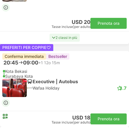
USD 20
Prenota ora
Tasse incluse
|
per adulto
2 classi in più
PREFERITI PER COPPIE
Conferma immediata
Bestseller
20:45
09:00
+1
12o 15m
Kota Bekasi
Surabaya Kota
Executive | Autobus
3.7
Wafaa Holiday
USD 18
Prenota ora
Tasse incluse
|
per adulto