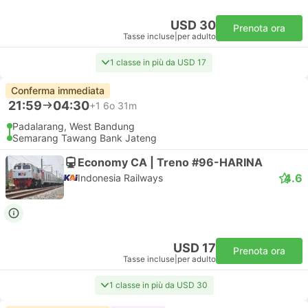
USD 30
Prenota ora
Tasse incluse
|
per adulto
1 classe in più da USD 17
Conferma immediata
21:59
04:30
+1
6o 31m
Padalarang, West Bandung
Semarang Tawang Bank Jateng
Economy CA | Treno #96-HARINA
4.6
Indonesia Railways
USD 17
Prenota ora
Tasse incluse
|
per adulto
1 classe in più da USD 30