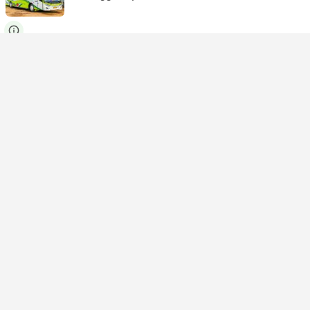
USD 13
Prenota ora
Tasse incluse
|
per adulto
Conferma immediata
15:15
23:00
7o 45m
Bandung
Semarang
Executive | Autobus
Kalingga Jaya
USD 13
Prenota ora
Tasse incluse
|
per adulto
Conferma immediata
15:30
23:00
7o 30m