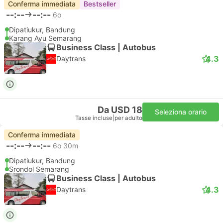
Conferma immediata
Bestseller
--:--
--:--
6o
Dipatiukur, Bandung
Karang Ayu Semarang
Business Class | Autobus
4.3
Daytrans
Da USD 18
Seleziona orario
Tasse incluse
|
per adulto
Conferma immediata
--:--
--:--
6o 30m
Dipatiukur, Bandung
Srondol Semarang
Business Class | Autobus
4.3
Daytrans