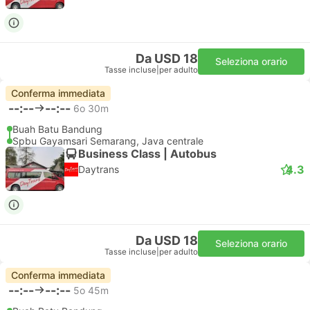
Da USD 18
Seleziona orario
Tasse incluse
|
per adulto
Conferma immediata
--:--
--:--
6o 30m
Buah Batu Bandung
Spbu Gayamsari Semarang, Java centrale
Business Class | Autobus
4.3
Daytrans
Da USD 18
Seleziona orario
Tasse incluse
|
per adulto
Conferma immediata
--:--
--:--
5o 45m