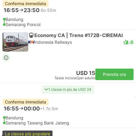
Conferma immediata
16:55
23:50
6o 55m
Bandung
Semarang Poncol
Economy CA | Treno #172B-CIREMAI
4.6
Indonesia Railways
USD 15
Prenota ora
Tasse incluse
|
per adulto
1 classe in più da USD 24
Conferma immediata
16:55
00:00
+1
7o 5m
Bandung
Semarang Tawang Bank Jateng
La classe più popolare