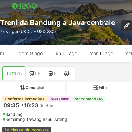
Treni da Bandung a Java centrale
75 viaggi (USD 7 – USD 280)
ni
dom 9 ago
lun 10 ago
mar 11 ago
mer
Tutti
75
68
6
1
Consigliati
Filtri
Conferma immediata
Bestseller
Raccomandato
09:35
16:23
6o 48m
Bandung
Semarang Tawang Bank Jateng
La classe più popolare