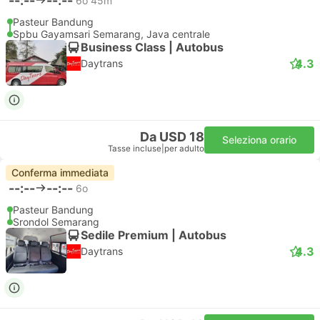
--:--
--:--
6o 45m
Pasteur Bandung
Spbu Gayamsari Semarang, Java centrale
Business Class | Autobus
4.3
Daytrans
Da USD 18
Seleziona orario
Tasse incluse
|
per adulto
Conferma immediata
--:--
--:--
6o
Pasteur Bandung
Srondol Semarang
Sedile Premium | Autobus
4.3
Daytrans