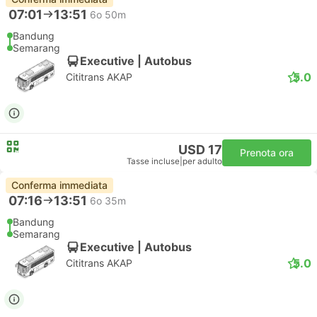
07:01
13:51
6o 50m
Bandung
Semarang
Executive | Autobus
5.0
Cititrans AKAP
USD 17
Prenota ora
Tasse incluse
|
per adulto
Conferma immediata
07:16
13:51
6o 35m
Bandung
Semarang
Executive | Autobus
5.0
Cititrans AKAP