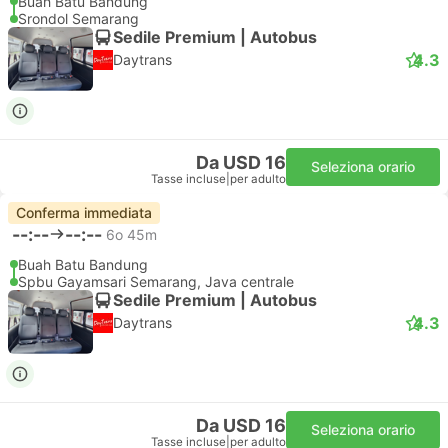
Buah Batu Bandung
Srondol Semarang
Sedile Premium | Autobus
4.3
Daytrans
Da USD 16
Seleziona orario
Tasse incluse
|
per adulto
Conferma immediata
--:--
--:--
6o 45m
Buah Batu Bandung
Spbu Gayamsari Semarang, Java centrale
Sedile Premium | Autobus
4.3
Daytrans
Da USD 16
Seleziona orario
Tasse incluse
|
per adulto