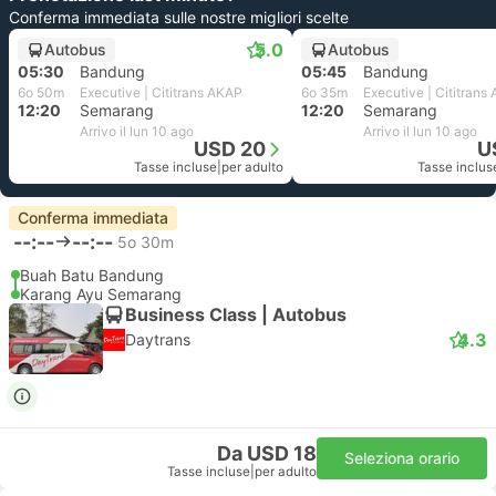
Conferma immediata sulle nostre migliori scelte
5.0
Autobus
Autobus
05:30
Bandung
05:45
Bandung
6o 50m
Executive | Cititrans AKAP
6o 35m
Executive | Cititrans
12:20
Semarang
12:20
Semarang
Arrivo il lun 10 ago
Arrivo il lun 10 ago
USD 20
U
Tasse incluse
|
per adulto
Tasse inclus
Conferma immediata
--:--
--:--
5o 30m
Buah Batu Bandung
Karang Ayu Semarang
Business Class | Autobus
4.3
Daytrans
Da USD 18
Seleziona orario
Tasse incluse
|
per adulto