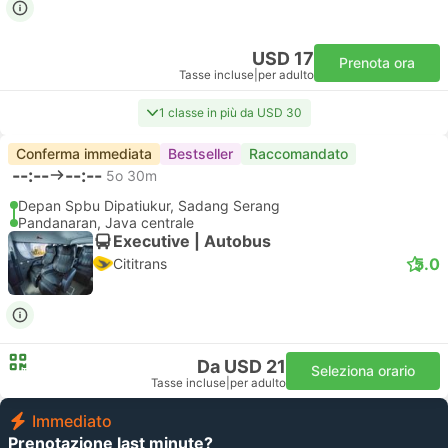
USD 17
Prenota ora
Tasse incluse
|
per adulto
1 classe in più da USD 30
Conferma immediata
Bestseller
Raccomandato
--:--
--:--
5o 30m
Depan Spbu Dipatiukur, Sadang Serang
Pandanaran, Java centrale
Executive | Autobus
5.0
Cititrans
Da USD 21
Seleziona orario
Tasse incluse
|
per adulto
Immediato
Prenotazione last minute?