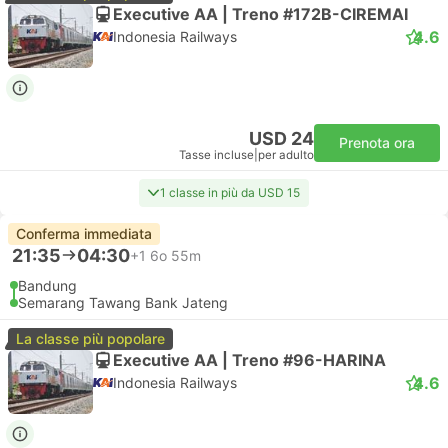
Executive AA | Treno #172B-CIREMAI
4.6
Indonesia Railways
USD 24
Prenota ora
Tasse incluse
|
per adulto
1 classe in più da USD 15
Conferma immediata
21:35
04:30
+1
6o 55m
Bandung
Semarang Tawang Bank Jateng
La classe più popolare
Executive AA | Treno #96-HARINA
4.6
Indonesia Railways