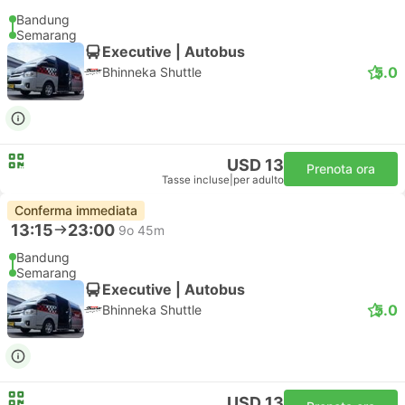
Bandung
Semarang
Executive | Autobus
5.0
Bhinneka Shuttle
USD 13
Prenota ora
Tasse incluse
|
per adulto
Conferma immediata
13:15
23:00
9o 45m
Bandung
Semarang
Executive | Autobus
5.0
Bhinneka Shuttle
USD 13