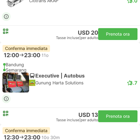
5.0
Cititrans AKAP
USD 20
Prenota ora
Tasse incluse
|
per adulto
Conferma immediata
12:00
23:00
11o
Bandung
Semarang
Executive | Autobus
3.7
Gunung Harta Solutions
USD 13
Prenota ora
Tasse incluse
|
per adulto
Conferma immediata
12:30
23:00
10o 30m