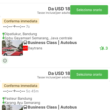
Da USD 18
Seleziona orario
Tasse incluse
|
per adulto
Conferma immediata
--:--
--:--
7o
Dipatiukur, Bandung
Spbu Gayamsari Semarang, Java centrale
Business Class | Autobus
4.3
Daytrans
Da USD 18
Seleziona orario
Tasse incluse
|
per adulto
Conferma immediata
--:--
--:--
5o 45m
Pasteur Bandung
Karang Ayu Semarang
Business Class | Autobus