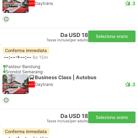
4.3
Daytrans
Da USD 18
Seleziona orario
Tasse incluse
|
per adulto
Conferma immediata
--:--
--:--
6o 15m
Pasteur Bandung
Srondol Semarang
Business Class | Autobus
4.3
Daytrans
Da USD 18
Seleziona orario
Tasse incluse
|
per adulto
Conferma immediata