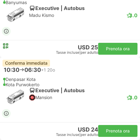
Banyumas
Executive | Autobus
3.0
Madu Kismo
USD 25
Prenota ora
Tasse incluse
|
per adulto
Conferma immediata
10:30
06:30
+1
20o
Denpasar Kota
Kota Purwokerto
Executive | Autobus
3.0
Mansion
USD 24
Prenota ora
Tasse incluse
|
per adulto