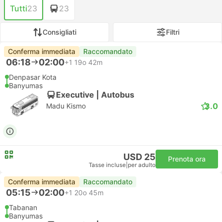
Tutti
23
23
Consigliati
Filtri
Conferma immediata
Raccomandato
06:18
02:00
+1
19o 42m
Denpasar Kota
Banyumas
Executive | Autobus
3.0
Madu Kismo
USD 25
Prenota ora
Tasse incluse
|
per adulto
Conferma immediata
Raccomandato
05:15
02:00
+1
20o 45m
Tabanan
Banyumas