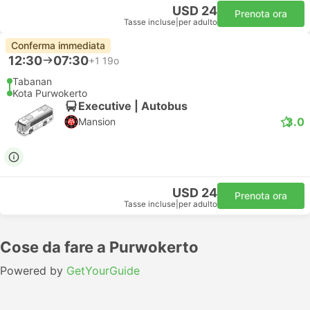
USD 24
Prenota ora
Tasse incluse
|
per adulto
Conferma immediata
12:30
07:30
+1
19o
Tabanan
Kota Purwokerto
Executive | Autobus
3.0
Mansion
USD 24
Prenota ora
Tasse incluse
|
per adulto
Cose da fare a Purwokerto
Powered by
GetYourGuide