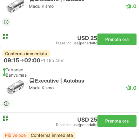
3.0
Madu Kismo
USD 25
Prenota ora
Tasse incluse
|
per adulto
Conferma immediata
09:15
02:00
+1
16o 45m
Tabanan
Banyumas
Executive | Autobus
3.0
Madu Kismo
USD 25
Prenota ora
Tasse incluse
|
per adulto
Più veloce
Conferma immediata