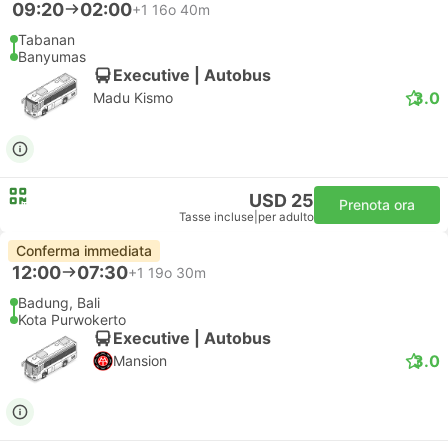
09:20
02:00
+1
16o 40m
Tabanan
Banyumas
Executive | Autobus
3.0
Madu Kismo
USD 25
Prenota ora
Tasse incluse
|
per adulto
Conferma immediata
12:00
07:30
+1
19o 30m
Badung, Bali
Kota Purwokerto
Executive | Autobus
3.0
Mansion