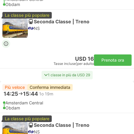
Obdam
La classe più popolare
Seconda Classe | Treno
NS
USD 16
Prenota ora
Tasse incluse
|
per adulto
1 classe in più da USD 29
Più veloce
Conferma immediata
14:25
15:44
1o 19m
Amsterdam Central
Obdam
La classe più popolare
Seconda Classe | Treno
NS