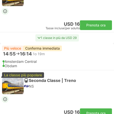
USD 16
Prenota ora
Tasse incluse
|
per adulto
1 classe in più da USD 29
Più veloce
Conferma immediata
14:55
16:14
1o 19m
Amsterdam Central
Obdam
La classe più popolare
Seconda Classe | Treno
NS
USD 16
Prenota ora