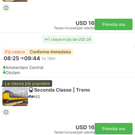
USD 16
Prenota ora
Tasse incluse
|
per adulto
1 classe in più da USD 29
Più veloce
Conferma immediata
08:25
09:44
1o 19m
Amsterdam Central
Obdam
La classe più popolare
Seconda Classe | Treno
NS
USD 16
Prenota ora
Tasse incluse
|
per adulto