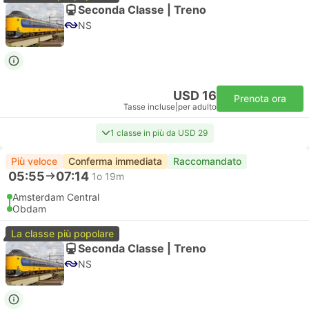
Seconda Classe | Treno
NS
USD 16
Prenota ora
Tasse incluse
|
per adulto
1 classe in più da USD 29
Più veloce
Conferma immediata
Raccomandato
05:55
07:14
1o 19m
Amsterdam Central
Obdam
La classe più popolare
Seconda Classe | Treno
NS