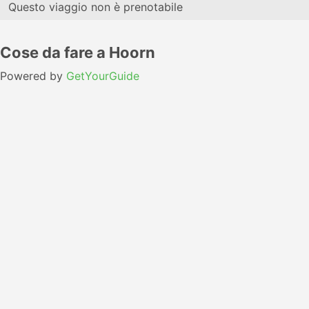
Questo viaggio non è prenotabile
Cose da fare a Hoorn
Powered by
GetYourGuide
Amsterdam a Train Orario
Operator
Class
Departure Time
Arrival Ti