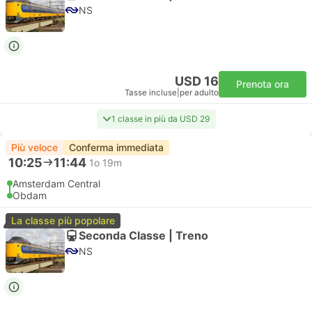
NS
USD 16
Prenota ora
Tasse incluse
|
per adulto
1 classe in più da USD 29
Più veloce
Conferma immediata
10:25
11:44
1o 19m
Amsterdam Central
Obdam
La classe più popolare
Seconda Classe | Treno
NS