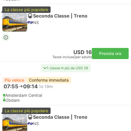
La classe più popolare
Seconda Classe | Treno
NS
USD 16
Prenota ora
Tasse incluse
|
per adulto
1 classe in più da USD 29
Più veloce
Conferma immediata
07:55
09:14
1o 19m
Amsterdam Central
Obdam
La classe più popolare
Seconda Classe | Treno
NS