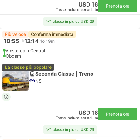
USD 16
Prenota ora
Tasse incluse
|
per adulto
1 classe in più da USD 29
Più veloce
Conferma immediata
10:55
12:14
1o 19m
Amsterdam Central
Obdam
La classe più popolare
Seconda Classe | Treno
NS
USD 16
Prenota ora
Tasse incluse
|
per adulto
1 classe in più da USD 29