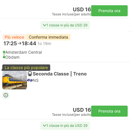
USD 16
Prenota ora
Tasse incluse
|
per adulto
1 classe in più da USD 29
Più veloce
Conferma immediata
17:25
18:44
1o 19m
Amsterdam Central
Obdam
La classe più popolare
Seconda Classe | Treno
NS
USD 16
Prenota ora
Tasse incluse
|
per adulto
1 classe in più da USD 29