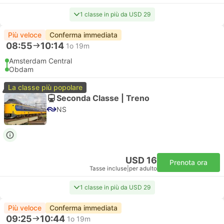
1 classe in più da USD 29
Più veloce
Conferma immediata
08:55
10:14
1o 19m
Amsterdam Central
Obdam
La classe più popolare
Seconda Classe | Treno
NS
USD 16
Prenota ora
Tasse incluse
|
per adulto
1 classe in più da USD 29
Più veloce
Conferma immediata
09:25
10:44
1o 19m