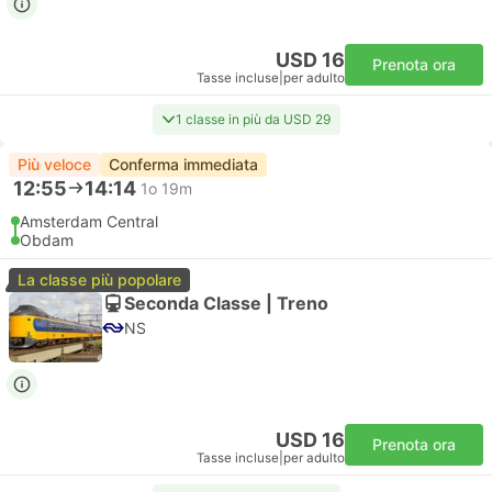
USD 16
Prenota ora
Tasse incluse
|
per adulto
1 classe in più da USD 29
Più veloce
Conferma immediata
12:55
14:14
1o 19m
Amsterdam Central
Obdam
La classe più popolare
Seconda Classe | Treno
NS
USD 16
Prenota ora
Tasse incluse
|
per adulto