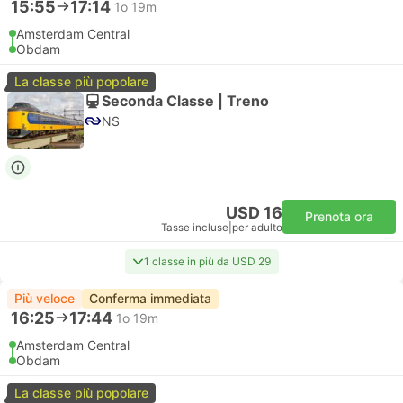
15:55
17:14
1o 19m
Amsterdam Central
Obdam
La classe più popolare
Seconda Classe | Treno
NS
USD 16
Prenota ora
Tasse incluse
|
per adulto
1 classe in più da USD 29
Più veloce
Conferma immediata
16:25
17:44
1o 19m
Amsterdam Central
Obdam
La classe più popolare