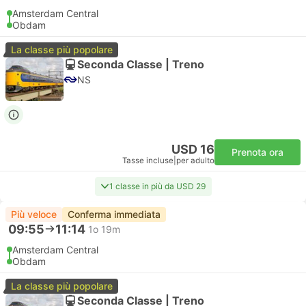
Amsterdam Central
Obdam
La classe più popolare
Seconda Classe | Treno
NS
USD 16
Prenota ora
Tasse incluse
|
per adulto
1 classe in più da USD 29
Più veloce
Conferma immediata
09:55
11:14
1o 19m
Amsterdam Central
Obdam
La classe più popolare
Seconda Classe | Treno