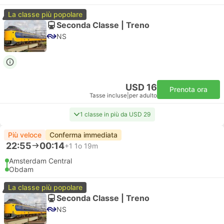
La classe più popolare
Seconda Classe | Treno
NS
USD 16
Prenota ora
Tasse incluse
|
per adulto
1 classe in più da USD 29
Più veloce
Conferma immediata
22:55
00:14
+1
1o 19m
Amsterdam Central
Obdam
La classe più popolare
Seconda Classe | Treno
NS