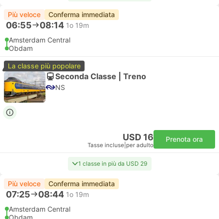
Più veloce
Conferma immediata
06:55
08:14
1o 19m
Amsterdam Central
Obdam
La classe più popolare
Seconda Classe | Treno
NS
USD 16
Prenota ora
Tasse incluse
|
per adulto
1 classe in più da USD 29
Più veloce
Conferma immediata
07:25
08:44
1o 19m
Amsterdam Central
Obdam