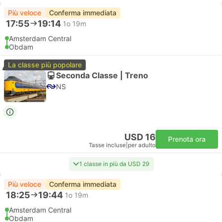
Più veloce
Conferma immediata
17:55
19:14
1o 19m
Amsterdam Central
Obdam
La classe più popolare
Seconda Classe | Treno
NS
USD 16
Prenota ora
Tasse incluse
|
per adulto
1 classe in più da USD 29
Più veloce
Conferma immediata
18:25
19:44
1o 19m
Amsterdam Central
Obdam