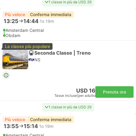
1 classe in più da USD 29
Più veloce
Conferma immediata
13:25
14:44
1o 19m
Amsterdam Central
Obdam
La classe più popolare
Seconda Classe | Treno
NS
USD 16
Prenota ora
Tasse incluse
|
per adulto
1 classe in più da USD 29
Più veloce
Conferma immediata
13:55
15:14
1o 19m
Amsterdam Central