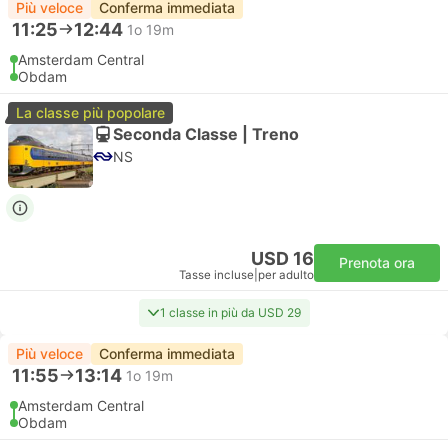
Più veloce
Conferma immediata
11:25
12:44
1o 19m
Amsterdam Central
Obdam
La classe più popolare
Seconda Classe | Treno
NS
USD 16
Prenota ora
Tasse incluse
|
per adulto
1 classe in più da USD 29
Più veloce
Conferma immediata
11:55
13:14
1o 19m
Amsterdam Central
Obdam