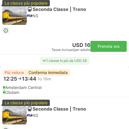
La classe più popolare
Seconda Classe | Treno
NS
USD 16
Prenota ora
Tasse incluse
|
per adulto
1 classe in più da USD 29
Più veloce
Conferma immediata
12:25
13:44
1o 19m
Amsterdam Central
Obdam
La classe più popolare
Seconda Classe | Treno
NS