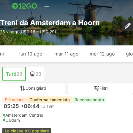
Treni da Amsterdam a Hoorn
28 viaggi (USD 16 – USD 29)
ni
lun 10 ago
mar 11 ago
mer 12 ago
gio
Tutti
28
28
Consigliati
Filtri
Più veloce
Conferma immediata
Raccomandato
05:25
06:44
1o 19m
Amsterdam Central
Obdam
La classe più popolare