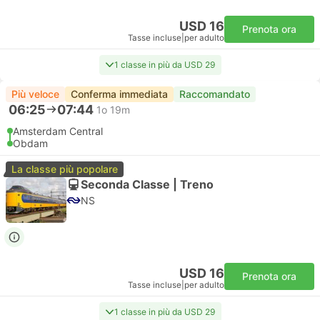
USD 16
Prenota ora
Tasse incluse
|
per adulto
1 classe in più da USD 29
Più veloce
Conferma immediata
Raccomandato
06:25
07:44
1o 19m
Amsterdam Central
Obdam
La classe più popolare
Seconda Classe | Treno
NS
USD 16
Prenota ora
Tasse incluse
|
per adulto
1 classe in più da USD 29