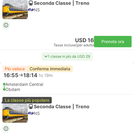
Seconda Classe | Treno
NS
USD 16
Prenota ora
Tasse incluse
|
per adulto
1 classe in più da USD 29
Più veloce
Conferma immediata
16:55
18:14
1o 19m
Amsterdam Central
Obdam
La classe più popolare
Seconda Classe | Treno
NS