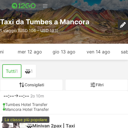
Taxi da Tumbes a Mancora
1 viaggio (USD 106 – USD 193)
ni
mer 12 ago
gio 13 ago
ven 14 ago
sab
Tutti
1
1
Consigliati
Filtri
--:--
--:--
2o 10m
Tumbes Hotel Transfer
Mancora Hotel Transfer
La classe più popolare
Minivan 2pax | Taxi