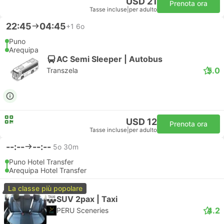
USD 21
Prenota ora
Tasse incluse
|
per adulto
22:45
04:45
+1
6o
Puno
Arequipa
AC Semi Sleeper | Autobus
5.0
Transzela
USD 12
Prenota ora
Tasse incluse
|
per adulto
--:--
--:--
5o 30m
Puno Hotel Transfer
Arequipa Hotel Transfer
La classe più popolare
SUV 2pax | Taxi
4.2
PERU Sceneries