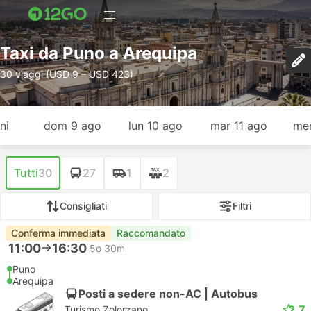
Taxi da Puno a Arequipa
30 viaggi (USD 9 – USD 423)
ni
dom 9 ago
lun 10 ago
mar 11 ago
mer
Tutti
30
27
1
2
Consigliati
Filtri
Conferma immediata
Raccomandato
11:00
16:30
5o 30m
Puno
Arequipa
Posti a sedere non-AC | Autobus
2.7
Turismo Zolorzano