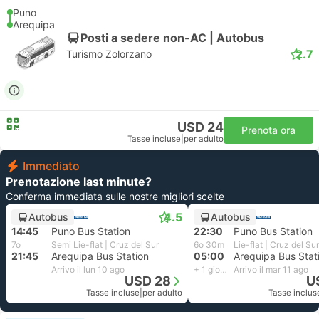
Puno
Arequipa
Posti a sedere non-AC | Autobus
2.7
Turismo Zolorzano
USD 24
Prenota ora
Tasse incluse
|
per adulto
Immediato
Prenotazione last minute?
Conferma immediata sulle nostre migliori scelte
4.5
Autobus
Autobus
14:45
Puno Bus Station
22:30
Puno Bus Station
7o
Semi Lie-flat | Cruz del Sur
6o 30m
Lie-flat | Cruz del Sur
21:45
Arequipa Bus Station
05:00
Arequipa Bus Stat
Arrivo il lun 10 ago
+ 1 giorno
Arrivo il mar 11 ago
USD 28
U
Tasse incluse
|
per adulto
Tasse inclus