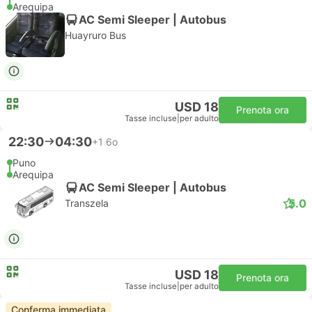
Arequipa
AC Semi Sleeper | Autobus
Huayruro Bus
USD 18
Prenota ora
Tasse incluse
|
per adulto
22:30
04:30
+1
6o
Puno
Arequipa
AC Semi Sleeper | Autobus
5.0
Transzela
USD 18
Prenota ora
Tasse incluse
|
per adulto
Conferma immediata