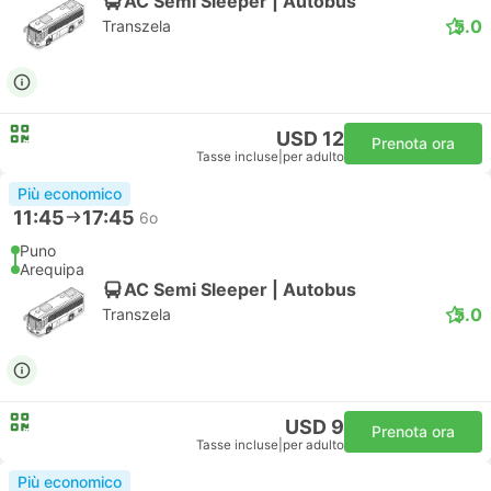
AC Semi Sleeper | Autobus
5.0
Transzela
USD 12
Prenota ora
Tasse incluse
|
per adulto
Più economico
11:45
17:45
6o
Puno
Arequipa
AC Semi Sleeper | Autobus
5.0
Transzela
USD 9
Prenota ora
Tasse incluse
|
per adulto
Più economico