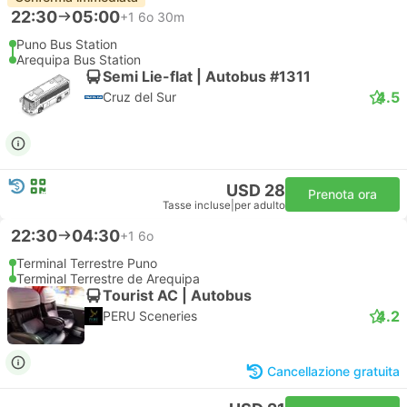
22:30
05:00
+1
6o 30m
Puno Bus Station
Arequipa Bus Station
Semi Lie-flat | Autobus #1311
4.5
Cruz del Sur
USD 28
Prenota ora
Tasse incluse
|
per adulto
22:30
04:30
+1
6o
Terminal Terrestre Puno
Terminal Terrestre de Arequipa
Tourist AC | Autobus
4.2
PERU Sceneries
Cancellazione gratuita