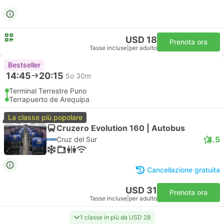
USD 18
Prenota ora
Tasse incluse
|
per adulto
Bestseller
14:45
20:15
5o 30m
Terminal Terrestre Puno
Terrapuerto de Arequipa
La classe più popolare
Cruzero Evolution 160 | Autobus
4.5
Cruz del Sur
Cancellazione gratuita
USD 31
Prenota ora
Tasse incluse
|
per adulto
1 classe in più da USD 28