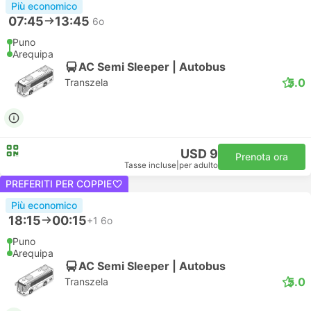
Più economico
07:45
13:45
6o
Puno
Arequipa
AC Semi Sleeper | Autobus
5.0
Transzela
USD 9
Prenota ora
Tasse incluse
|
per adulto
PREFERITI PER COPPIE
Più economico
18:15
00:15
+1
6o
Puno
Arequipa
AC Semi Sleeper | Autobus
5.0
Transzela