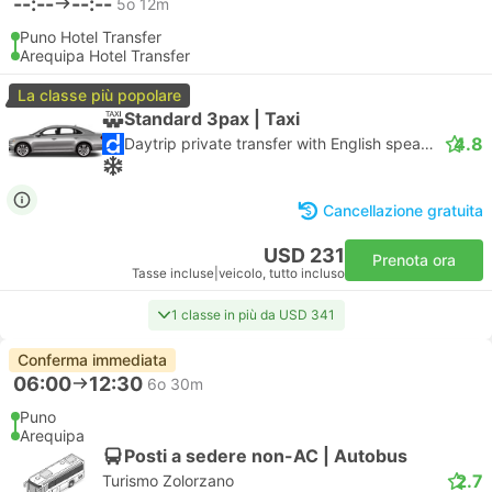
--:--
--:--
5o 12m
Puno Hotel Transfer
Arequipa Hotel Transfer
La classe più popolare
Standard 3pax | Taxi
4.8
Daytrip private transfer with English speaking driver
Cancellazione gratuita
USD 231
Prenota ora
Tasse incluse
|
veicolo, tutto incluso
1 classe in più da USD 341
Conferma immediata
06:00
12:30
6o 30m
Puno
Arequipa
Posti a sedere non-AC | Autobus
2.7
Turismo Zolorzano