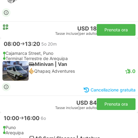
USD 18
Prenota ora
Tasse incluse
|
per adulto
08:00
13:20
5o 20m
Cajamarca Street, Puno
Terminal Terrestre de Arequipa
Minivan | Van
5.0
Qhapaq Adventures
Cancellazione gratuita
USD 84
Prenota ora
Tasse incluse
|
per adulto
10:00
16:00
6o
Puno
Arequipa