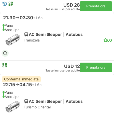
USD 28
Prenota ora
Tasse incluse
|
per adulto
21:30
03:30
+1
6o
Puno
Arequipa
AC Semi Sleeper | Autobus
5.0
Transzela
USD 12
Prenota ora
Tasse incluse
|
per adulto
Conferma immediata
22:15
04:15
+1
6o
Puno
Arequipa
AC Semi Sleeper | Autobus
Turismo Oriental