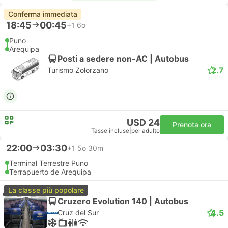
Conferma immediata
18:45
00:45
+1
6o
Puno
Arequipa
Posti a sedere non-AC | Autobus
2.7
Turismo Zolorzano
USD 24
Prenota ora
Tasse incluse
|
per adulto
22:00
03:30
+1
5o 30m
Terminal Terrestre Puno
Terrapuerto de Arequipa
La classe più popolare
Cruzero Evolution 140 | Autobus
4.5
Cruz del Sur