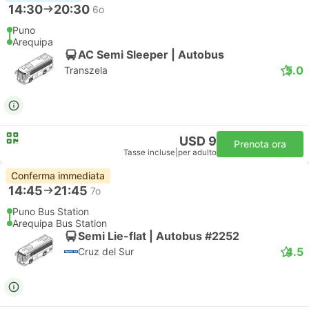
14:30
20:30
6o
Puno
Arequipa
AC Semi Sleeper | Autobus
5.0
Transzela
USD 9
Prenota ora
Tasse incluse
|
per adulto
Conferma immediata
14:45
21:45
7o
Puno Bus Station
Arequipa Bus Station
Semi Lie-flat | Autobus #2252
4.5
Cruz del Sur