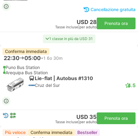
Cancellazione gratuita
USD 28
Prenota ora
Tasse incluse
|
per adulto
1 classe in più da USD 31
Conferma immediata
22:30
05:00
+1
6o 30m
Puno Bus Station
Arequipa Bus Station
Lie-flat | Autobus #1310
4.5
Cruz del Sur
USD 35
Prenota ora
Tasse incluse
|
per adulto
Più veloce
Conferma immediata
Bestseller