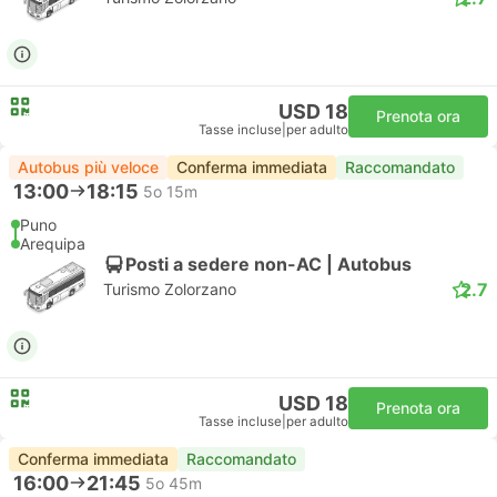
USD 18
Prenota ora
Tasse incluse
|
per adulto
Autobus più veloce
Conferma immediata
Raccomandato
13:00
18:15
5o 15m
Puno
Arequipa
Posti a sedere non-AC | Autobus
2.7
Turismo Zolorzano
USD 18
Prenota ora
Tasse incluse
|
per adulto
Conferma immediata
Raccomandato
16:00
21:45
5o 45m