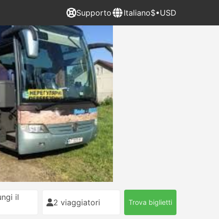
Supporto
Italiano
$•USD
ngi il
2 viaggiatori
Trova biglietti