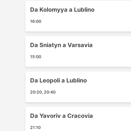
Konin
Da Kolomyya a Lublino
Cherson
Nowy Dwor Mazowiecki
16:00
Magdeburg
Przemysl
Zaporizhzhia
Da Sniatyn a Varsavia
Tarnow
Kryvyi Rih Stazione Degli autobus
15:00
Ivano Frankivsk
Chernivtsi
Kropyvnytskyi
Da Leopoli a Lublino
Mukachevo
20:20, 20:40
Francoforte
Jena
Plzen
Da Yavoriv a Cracovia
Netishyn
Swinoujscie
21:10