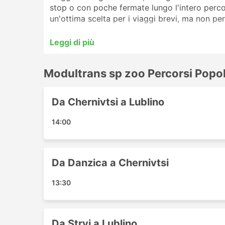
stop o con poche fermate lungo l'intero perco
un'ottima scelta per i viaggi brevi, ma non per 
perché per alcune destinazioni a lunga durata
o di cuccette. Prenota online il tuo biglietto 
Leggi di più
clienti ti aiuteranno a scegliere il biglietto e 
Modultrans sp zoo Stazioni più
Modultrans sp zoo Percorsi Popol
Le principali stazioni servite dagli autobus d
Da Chernivtsi a Lublino
Lublin
14:00
Kolomyia
Katowice
Yavoriv
Da Danzica a Chernivtsi
Opole
Rzeszow Jasionka Aeroporto
13:30
Wroclaw
Kalush
Cracovia
Da Stryi a Lublino