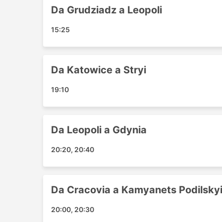
Chernihiv
Da Grudziadz a Leopoli
Osnabruck
15:25
Gdansk
Jaroslaw
Brest
Da Katowice a Stryi
Korosten
Rimini
19:10
Kamianets Podilskyi
Chorzow
Heilbronn
Da Leopoli a Gdynia
Lutsk
Pila Centrale
20:20, 20:40
Zdolbuniv
Minsk
Uman
Da Cracovia a Kamyanets Podilsky
Kremenčuk
20:00, 20:30
Lebork