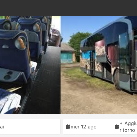
+ Aggiu
ai
mer 12 ago
ritorno