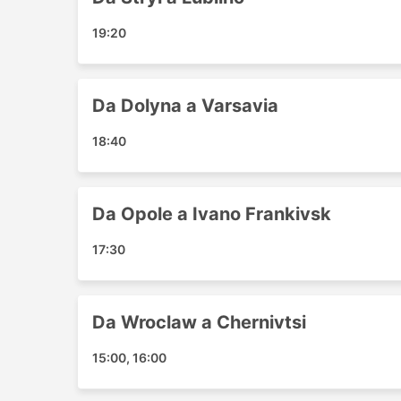
Bydgoszcz
19:20
Aeroporto di Cracovia
Dolyna
Rzeszow
Da Dolyna a Varsavia
Stryi
Warsaw
18:40
Sniatyn
Truskavets
Bucharest
Da Opole a Ivano Frankivsk
Essen
Pidvolochysk
17:30
Saarbrucken
Dresda
Radom
Da Wroclaw a Chernivtsi
Smila
15:00, 16:00
Czestochowa
Legnica Stazione Degli autobus