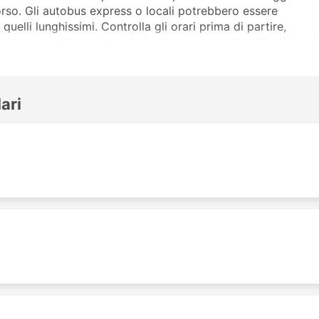
rso. Gli autobus express o locali potrebbero essere
quelli lunghissimi. Controlla gli orari prima di partire,
 ci sono autobus notturni che dispongono di sedili più ampi
autobus della Modultrans sp zoo. Le recensioni degli altri
la classe più adatta alle tue esigenze.
 Frequentate
ari
ella Modultrans sp zoo sono: