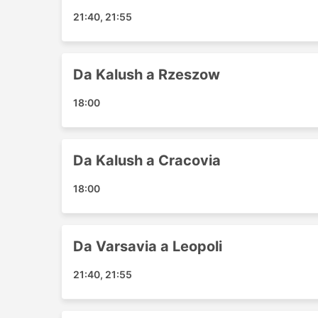
Grudziadz
21:40, 21:55
Ostrava
Istanbul
Drohobych
Da Kalush a Rzeszow
Wroclaw Airport
18:00
Leszno
Koszalin
Lubin Coach
Da Kalush a Cracovia
Strzelce Opolskie
Cherkasy
18:00
Debica
Liberec
Kiev Stazione Degli autobus
Da Varsavia a Leopoli
Dortmund
Brno
21:40, 21:55
Sumy
Lipsia