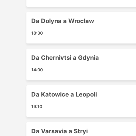
Žytomyr
Prague
Khmelnytskyi
Da Dolyna a Wroclaw
Kaunas
Bialystok
18:30
Koblenz
Eisenach
Zielona Gora
Da Chernivtsi a Gdynia
Erfurt
14:00
Poltava Stazione Degli autobus
Kovel
Szczecin
Da Katowice a Leopoli
Uzhgorod
Lviv
19:10
Kielce Coach
Chotyn
Ingolstadt
Da Varsavia a Stryi
Chelm Centrale