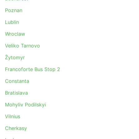
tempo, soprattutto se non si conosce la
Poznan
situazione del traffico locale.
Gli autobus sono forse il mezzo di trasporto meno
Lublin
puntuale rispetto ai treni e agli aerei. Gli autobus
dipendono fortemente dalla situazione stradale,
Wroclaw
che a volte è imprevedibile (incidenti, lavori
Veliko Tarnovo
stradali, deviazioni, ecc.). Questo vale soprattutto
per i viaggi del fine settimana, l'alta stagione e le
Žytomyr
festività nazionali. Tienilo presente e non
programmare connessioni troppo ravvicinate.
Francoforte Bus Stop 2
Per viaggiare in alcune tratte o durante i periodi di
Constanta
maggiore affluenza è consigliabile prenotare in
anticipo. Tieni conto che non è sempre possibile
Bratislava
arrivare alla stazione e prendere il prossimo
autobus: rischi di trovare i biglietti esauriti, quindi
Mohyliv Podilskyi
programma il tuo viaggio con largo anticipo.
Vilnius
Cherkasy