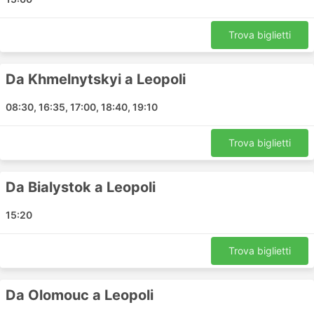
Vienna
Poznan
Trova biglietti
Wroclaw
Žytomyr
Da Khmelnytskyi a Leopoli
Francoforte Bus Stop 2
Bratislava
08:30, 16:35, 17:00, 18:40, 19:10
Cherkasy
Lodz
Trova biglietti
Prague
Mykolaïv
Da Bialystok a Leopoli
Mykolaiv
Izium
15:20
Liberec
Bialystok
Trova biglietti
Dortmund
Brno
Da Olomouc a Leopoli
Iasi