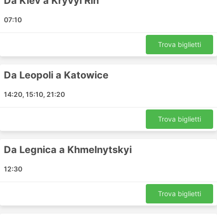
Da Kiev a Kryvyi Rih
Tczew
07:10
Ivano Frankivsk
Kropyvnytskyi
Trova biglietti
Mohyliv Podilskyi
Braila
Konin
Da Leopoli a Katowice
Dresda
14:20, 15:10, 21:20
Kaunas
Zgorzelec
Trova biglietti
Ternopil
Pervomaisk
Zhashkiv
Da Legnica a Khmelnytskyi
Rzeszow
12:30
Legnica Dworcowa
Kazanka
Trova biglietti
Sveti Vlas Bus Station
Balchik Bus Station