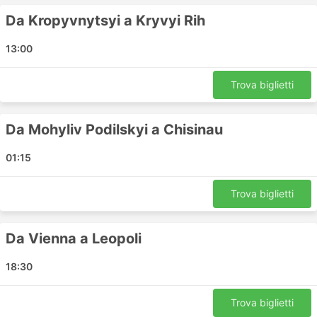
Vinnytsia - Tarnow
Da Kropyvnytsyi a Kryvyi Rih
Wroclaw - Khmelnytskyi
13:00
Uman - Lodz
Istanbul - Elenite
Trova biglietti
Rivne - Katowice
Sveti Vlas - Constanta
Rivne - Mlada Boleslav
Da Mohyliv Podilskyi a Chisinau
Istanbul - Sunny Beach
01:15
Varna - Kharkiv
Kropyvnytsyi - Kiev
Trova biglietti
Odessa - Varna
Kryvyi Rih - Kropyvnytsyi
Odessa - Sveti Vlas
Da Vienna a Leopoli
Vinnytsia - Rzeszow
18:30
Kryvyi Rih - Mykolaïv
Cracovia - Uman
Trova biglietti
Kharkiv - Dnipro