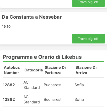
Poltava - Cracovia
Trova biglietti
Leopoli - Olomouc
Brno - Leopoli
Da Constanta a Nessebar
Leopoli - Uman
Rzeszow - Leopoli
19:10
Lutsk - Zhytomyr
Vinnytsia - Wroclaw
Trova biglietti
Poznan - Odessa
Dnipro - Odessa
Programma e Orario di Likebus
Kiev - Lublino
Mlada Boleslav - Rivne
Autobus
Stazione Di
Stazione Di
Boryspil - Dnipro
Categoria
Number
Partenza
Arrivo
Izmail - Bucarest
Lodz - Uman
AC
12882
Bucharest
Sofia
Standard
Kharkiv - Mykolaïv
Kryvyi Rih - Dnipro
AC
12882
Bucharest
Sofia
Odessa - Izmail
Standard
Kharkiv - Katowice