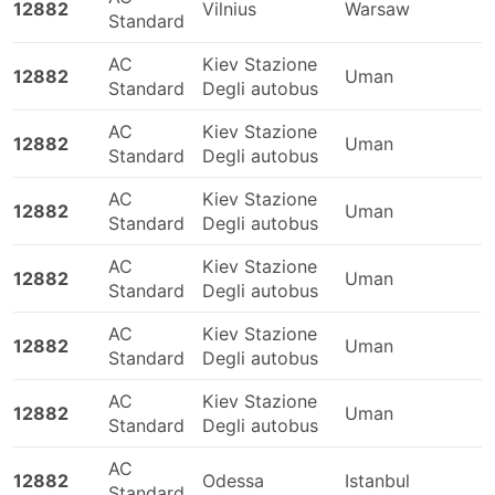
12882
Vilnius
Warsaw
Zhytomyr - Lutsk
Standard
Zviahel - Cracovia
AC
Kiev Stazione
12882
Kiev - Varna
Uman
Standard
Degli autobus
Likebus Prezzi dei Biglietti e Classi di
AC
Kiev Stazione
12882
Uman
Autobus
Standard
Degli autobus
AC
Kiev Stazione
Un aspetto positivo del viaggiare in autobus è la
12882
Uman
Standard
Degli autobus
possibilità di adattare il viaggio alle proprie esigenze in
quanto a privacy e comfort. Le varie classi di autobus
AC
Kiev Stazione
rispondono alle diverse esigenze dei viaggiatori. Gli
12882
Uman
Standard
Degli autobus
autobus di classe standard sono spesso i più
economici. Vengono chiamati autobus locali, express
AC
Kiev Stazione
12882
Uman
od ordinari. Costituiscono una buona scelta per i viaggi
Standard
Degli autobus
brevi. Gli autobus VIP o sleeping bus sono ideali per
viaggi lunghi e notturni. Di solito offrono cuccette o
AC
Kiev Stazione
12882
Uman
sedili ampi, morbidi e reclinabili, e a volte vengono
Standard
Degli autobus
offerti massaggi compresi, coperte, rinfreschi e
AC
spuntini, o pasti più abbondanti, sia a bordo
12882
Odessa
Istanbul
Standard