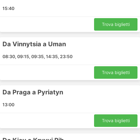
Boryspil
15:40
Olomouc
Munich
Trova biglietti
Mlada Boleslav
Dusseldorf
Da Vinnytsia a Uman
Ostrava
Rivne
08:30, 09:15, 09:35, 14:35, 23:50
Kremenčuk
Golden Sands
Trova biglietti
Rzeszow
Hannover
Da Praga a Pyriatyn
Bansko
Amburgo
13:00
Spiaggia assolata
Correre
Trova biglietti
Gdynia
Galati