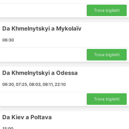
Dnipro
Trova biglietti
Khmelnytskyi
Odessa
Kiev Stazione Degli autobus
Da Khmelnytskyi a Mykolaïv
Zviahel
06:30
Burgas Sud
Cracovia
Trova biglietti
Lviv
Sofia
Plovdiv Sud
Da Khmelnytskyi a Odessa
Izmaïl
06:30, 07:25, 08:03, 08:11, 22:10
Uman
Volodymyr
Trova biglietti
Warsaw
Varna
Da Kiev a Poltava
Vinnytsia
Istanbul
15:00