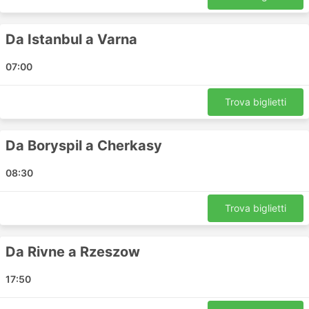
Mykolaïv - Dnipro
Zgorzelec - Uman
Da Istanbul a Varna
Zhytomyr - Katowice
Uman - Legnica
07:00
Ternopil - Wroclaw
Kiev - Bila Tserkva
Trova biglietti
Rzeszow - Lutsk
Kiev - Kryvyi Rih
Da Boryspil a Cherkasy
Zhytomyr - Mlada Boleslav
Galati - Izmail
08:30
Kobleve - Kryvyi Rih
Lutsk - Kiev
Trova biglietti
Kropyvnytsyi - Kharkiv
Khmelnytskyi - Lublino
Da Rivne a Rzeszow
Chisinau - Dnipro
Katowice - Rivne
17:50
Kharkiv - Lutsk