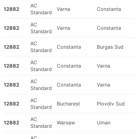
AC
Mlada Boleslav - Zgorzelec
12882
Varna
Constanta
Standard
Zhytomyr - Leopoli
Pyriatyn - Varsavia
AC
12882
Varna
Constanta
Vilnius - Leopoli
Standard
Kharkiv - Kremenchuk
AC
12882
Constanta
Burgas Sud
Burgas - Istanbul
Standard
Cracovia - Rivne
AC
Poltava - Kharkiv
12882
Constanta
Varna
Standard
Praga - Leopoli
Odessa - Uman
AC
12882
Constanta
Varna
Mykolaïv - Katowice
Standard
Izmail - Constanta
AC
12882
Bucharest
Plovdiv Sud
Galati - Odessa
Standard
Kiev - Rivne
AC
Poznan - Uman
12882
Warsaw
Uman
Standard
Vinnytsia - Ternopil
Istanbul - Kiev
AC