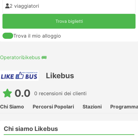
2 viaggiatori
Trova biglietti
Trova il mio alloggio
Operatori
Likebus 🚌
Likebus
0.0
0 recensioni dei clienti
Chi Siamo
Percorsi Popolari
Stazioni
Programma 
Chi siamo Likebus