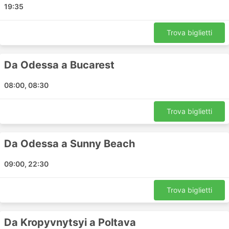
Ruse
19:35
Bukovel
Chisinau
Trova biglietti
Gdansk
Poltava Stazione Degli autobus
Da Odessa a Bucarest
Bydgoszcz
Charkiv
08:00, 08:30
Bila Cerkva
Chuhuiv
Trova biglietti
Pyriatyn
Jaremče
Da Odessa a Sunny Beach
Kobleve
Tarnow
09:00, 22:30
Khorol
Salzburg
Trova biglietti
Lutsk
Kryvyi Rih Stazione Degli autobus
Da Kropyvnytsyi a Poltava
Katowice