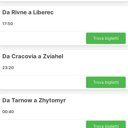
Kiev - Uman
Da Rivne a Liberec
Poltava - Varsavia
Uman - Leopoli
17:50
Vinnytsia - Khmelnytskyi
Leopoli - Zgorzelec
Trova biglietti
Katowice - Odessa
Katowice - Zviahel
Da Cracovia a Zviahel
Constanta - Izmail
Zviahel - Zhytomyr
23:20
Zviahel - Vienna
Dnipro - Boryspil
Trova biglietti
Leopoli - Lublino
Ternopil - Tarnow
Da Tarnow a Zhytomyr
Kropyvnytsyi - Chisinau
Lublino - Ternopil
00:40
Konin - Ternopil
Liberec - Leopoli
Trova biglietti