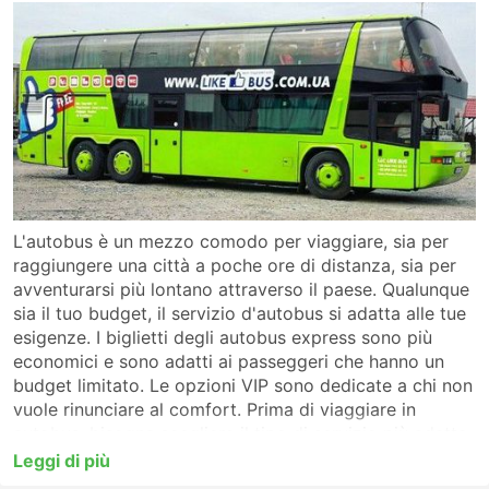
L'autobus è un mezzo comodo per viaggiare, sia per
raggiungere una città a poche ore di distanza, sia per
avventurarsi più lontano attraverso il paese. Qualunque
sia il tuo budget, il servizio d'autobus si adatta alle tue
esigenze. I biglietti degli autobus express sono più
economici e sono adatti ai passeggeri che hanno un
budget limitato. Le opzioni VIP sono dedicate a chi non
vuole rinunciare al comfort. Prima di viaggiare in
autobus, bisogna scegliere il tipo di servizio più adatto
alle proprie esigenze. Per un viaggio a lunga distanza, è
Leggi di più
meglio utilizzare un autobus VIP o di prima classe