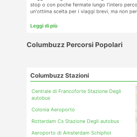
stop o con poche fermate lungo l'intero perco
un'ottima scelta per i viaggi brevi, ma non per 
perché per alcune destinazioni a lunga durata
o di cuccette. Prenota online il tuo biglietto a
Leggi di più
aiuteranno a scegliere il biglietto e la classe 
Columbuzz Stazioni più Freque
Columbuzz Percorsi Popolari
Le principali stazioni servite dagli autobus d
Centrale di Francoforte Stazione Degli 
Columbuzz Stazioni
Colonia Aeroporto
Rotterdam Cs Stazione Degli autobus
Centrale di Francoforte Stazione Degli
Aeroporto di Amsterdam Schiphol
autobus
Aeroporto di Francoforte Hahn
Brussel Train North
Colonia Aeroporto
Mannheim Central Stazione Degli autob
Rotterdam Cs Stazione Degli autobus
Dusseldorf Stazione Degli autobus
Aeroporto di Amsterdam Schiphol
Amsterdam P R Sloterdijk