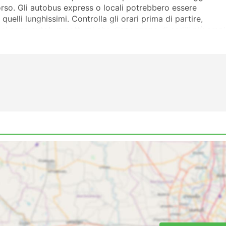
rso. Gli autobus express o locali potrebbero essere
quelli lunghissimi. Controlla gli orari prima di partire,
 ci sono autobus notturni che dispongono di sedili più ampi
utobus della Columbuzz. Le recensioni degli altri clienti ti
più adatta alle tue esigenze.
ntate
ella Columbuzz sono:
autobus
us