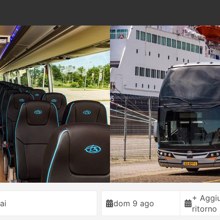
+ Aggiu
ai
dom 9 ago
ritorno