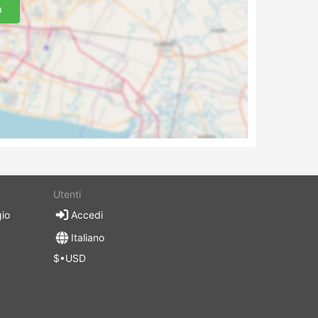
a
Utenti
gio
Accedi
Italiano
d
$•USD
s