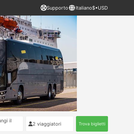
Supporto
Italiano
$•USD
ngi il
2 viaggiatori
Trova biglietti