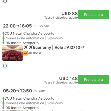
USD 88
Prenota ora
Tasse incluse
|
per adulto
22:00
16:05
+1
18o 5m
CCU Netaji Chandra Aeroporto
Connessione automatica | Volo+Volo
IDR Indore Aeroporto
Economy | Volo #AI2710
+1
Air India
USD 148
Prenota ora
Tasse incluse
|
per adulto
05:20
12:50
7o 30m
CCU Netaji Chandra Aeroporto
Connessione automatica | Volo+Volo
IDR Indore Aeroporto