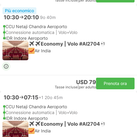
Tasse incluse
|
per adulto
Più economico
10:30
20:10
9o 40m
CCU Netaji Chandra Aeroporto
Connessione automatica | Volo+Volo
IDR Indore Aeroporto
Economy | Volo #AI2704
+1
Air India
USD 79
Prenota ora
Tasse incluse
|
per adulto
10:30
07:15
+1
20o 45m
CCU Netaji Chandra Aeroporto
Connessione automatica | Volo+Volo
IDR Indore Aeroporto
Economy | Volo #AI2704
+1
Air India