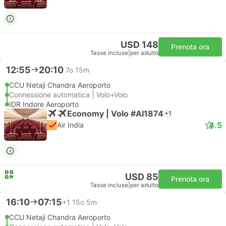
USD 148
Prenota ora
Tasse incluse
|
per adulto
12:55
20:10
7o 15m
CCU Netaji Chandra Aeroporto
Connessione automatica | Volo+Volo
IDR Indore Aeroporto
Economy | Volo #AI1874
+1
4.5
Air India
USD 85
Prenota ora
Tasse incluse
|
per adulto
16:10
07:15
+1
15o 5m
CCU Netaji Chandra Aeroporto