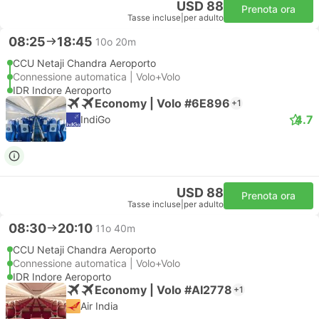
USD 88
Prenota ora
Tasse incluse
|
per adulto
08:25
18:45
10o 20m
CCU Netaji Chandra Aeroporto
Connessione automatica | Volo+Volo
IDR Indore Aeroporto
Economy | Volo #6E896
+1
4.7
IndiGo
USD 88
Prenota ora
Tasse incluse
|
per adulto
08:30
20:10
11o 40m
CCU Netaji Chandra Aeroporto
Connessione automatica | Volo+Volo
IDR Indore Aeroporto
Economy | Volo #AI2778
+1
Air India