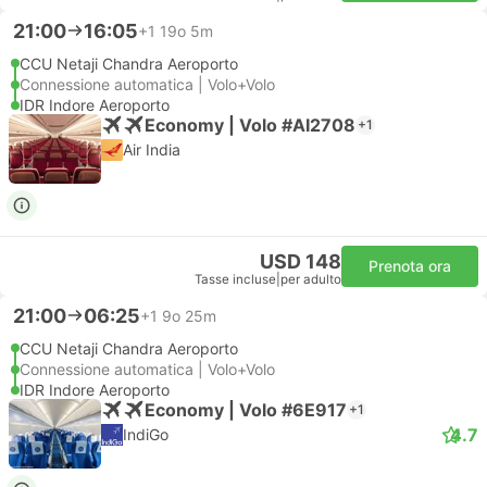
21:00
16:05
+1
19o 5m
CCU Netaji Chandra Aeroporto
Connessione automatica | Volo+Volo
IDR Indore Aeroporto
Economy | Volo #AI2708
+1
Air India
USD 148
Prenota ora
Tasse incluse
|
per adulto
21:00
06:25
+1
9o 25m
CCU Netaji Chandra Aeroporto
Connessione automatica | Volo+Volo
IDR Indore Aeroporto
Economy | Volo #6E917
+1
4.7
IndiGo