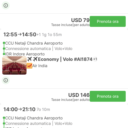
USD 79
Prenota ora
Tasse incluse
|
per adulto
12:55
14:50
+1
1g 1o 55m
CCU Netaji Chandra Aeroporto
Connessione automatica | Volo+Volo
IDR Indore Aeroporto
Economy | Volo #AI1874
+1
Air India
USD 146
Prenota ora
Tasse incluse
|
per adulto
14:00
21:10
7o 10m
CCU Netaji Chandra Aeroporto
Connessione automatica | Volo+Volo