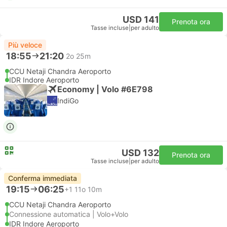
USD 141
Prenota ora
Tasse incluse
|
per adulto
Più veloce
18:55
21:20
2o 25m
CCU Netaji Chandra Aeroporto
IDR Indore Aeroporto
Economy | Volo #6E798
IndiGo
USD 132
Prenota ora
Tasse incluse
|
per adulto
Conferma immediata
19:15
06:25
+1
11o 10m
CCU Netaji Chandra Aeroporto
Connessione automatica | Volo+Volo
IDR Indore Aeroporto