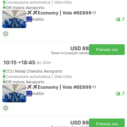
Connessione automatica | Volo+Volo
IDR Indore Aeroporto
Economy | Volo #6E899
+1
4.7
IndiGo
USD 88
Prenota ora
Tasse incluse
|
per adulto
10:15
18:45
8o 30m
CCU Netaji Chandra Aeroporto
Connessione automatica | Volo+Volo
IDR Indore Aeroporto
Economy | Volo #6E899
+1
4.7
IndiGo
USD 88
Prenota ora