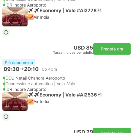
IDR Indore Aeroporto
Economy | Volo #AI2778
+1
Air India
USD 85
Prenota ora
Tasse incluse
|
per adulto
Più economico
09:30
20:10
10o 40m
CCU Netaji Chandra Aeroporto
Connessione automatica | Volo+Volo
IDR Indore Aeroporto
Economy | Volo #AI2536
+1
Air India
USD 79