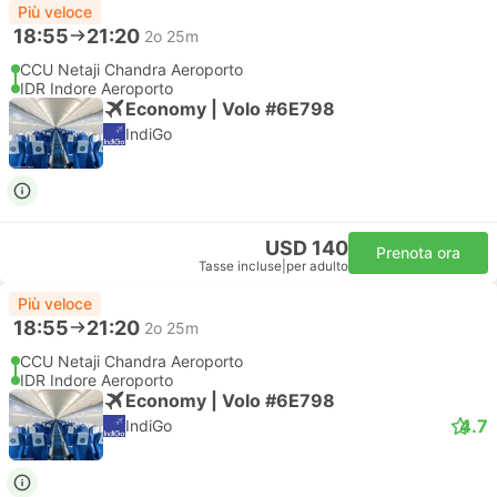
Più veloce
18:55
21:20
2o 25m
CCU Netaji Chandra Aeroporto
IDR Indore Aeroporto
Economy | Volo #6E798
IndiGo
USD 140
Prenota ora
Tasse incluse
|
per adulto
Più veloce
18:55
21:20
2o 25m
CCU Netaji Chandra Aeroporto
IDR Indore Aeroporto
Economy | Volo #6E798
4.7
IndiGo