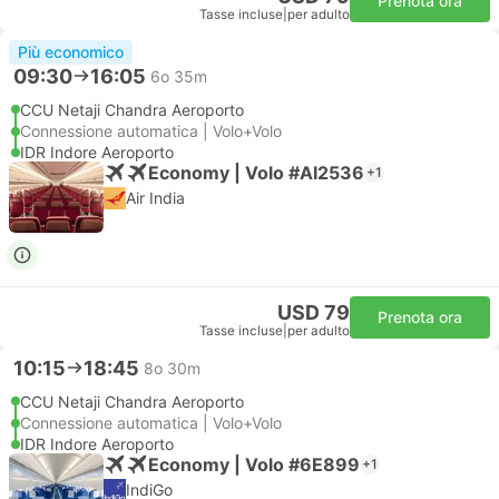
Prenota ora
Tasse incluse
|
per adulto
Più economico
09:30
16:05
6o 35m
CCU Netaji Chandra Aeroporto
Connessione automatica | Volo+Volo
IDR Indore Aeroporto
Economy | Volo #AI2536
+1
Air India
USD 79
Prenota ora
Tasse incluse
|
per adulto
10:15
18:45
8o 30m
CCU Netaji Chandra Aeroporto
Connessione automatica | Volo+Volo
IDR Indore Aeroporto
Economy | Volo #6E899
+1
IndiGo