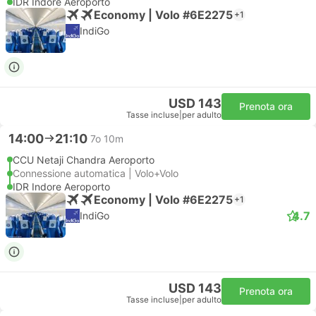
IDR Indore Aeroporto
Economy | Volo #6E2275
+1
IndiGo
USD 143
Prenota ora
Tasse incluse
|
per adulto
14:00
21:10
7o 10m
CCU Netaji Chandra Aeroporto
Connessione automatica | Volo+Volo
IDR Indore Aeroporto
Economy | Volo #6E2275
+1
4.7
IndiGo
USD 143
Prenota ora
Tasse incluse
|
per adulto