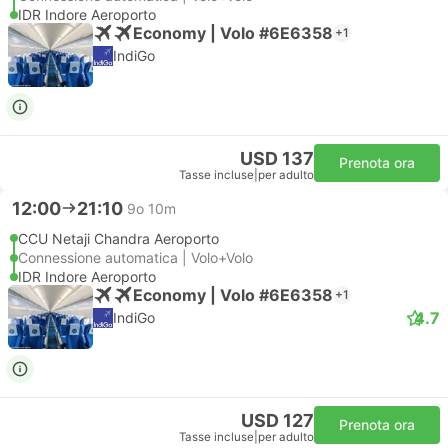
IDR Indore Aeroporto
Economy | Volo #6E6358
+1
IndiGo
USD 137
Prenota ora
Tasse incluse
|
per adulto
12:00
21:10
9o 10m
CCU Netaji Chandra Aeroporto
Connessione automatica | Volo+Volo
IDR Indore Aeroporto
Economy | Volo #6E6358
+1
4.7
IndiGo
USD 127
Prenota ora
Tasse incluse
|
per adulto