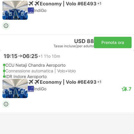
Economy | Volo #6E493
+1
IndiGo
USD 88
Prenota ora
Tasse incluse
|
per adulto
19:15
06:25
+1
11o 10m
CCU Netaji Chandra Aeroporto
Connessione automatica | Volo+Volo
IDR Indore Aeroporto
Economy | Volo #6E493
+1
4.7
IndiGo
USD 88
Prenota ora
Tasse incluse
|
per adulto