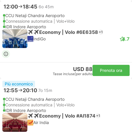
12:00
18:45
6o 45m
CCU Netaji Chandra Aeroporto
Connessione automatica | Volo+Volo
IDR Indore Aeroporto
Economy | Volo #6E6358
+1
4.7
IndiGo
USD 88
Prenota ora
Tasse incluse
|
per adulto
Più economico
12:55
20:10
7o 15m
CCU Netaji Chandra Aeroporto
Connessione automatica | Volo+Volo
IDR Indore Aeroporto
Economy | Volo #AI1874
+1
Air India