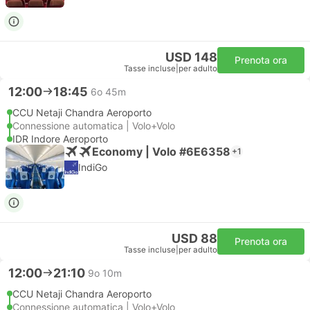
USD 148
Prenota ora
Tasse incluse
|
per adulto
12:00
18:45
6o 45m
CCU Netaji Chandra Aeroporto
Connessione automatica | Volo+Volo
IDR Indore Aeroporto
Economy | Volo #6E6358
+1
IndiGo
USD 88
Prenota ora
Tasse incluse
|
per adulto
12:00
21:10
9o 10m
CCU Netaji Chandra Aeroporto
Connessione automatica | Volo+Volo