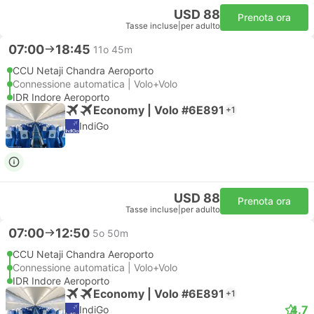
USD 88
Prenota ora
Tasse incluse
|
per adulto
07:00
18:45
11o 45m
CCU Netaji Chandra Aeroporto
Connessione automatica | Volo+Volo
IDR Indore Aeroporto
Economy | Volo #6E891
+1
IndiGo
USD 88
Prenota ora
Tasse incluse
|
per adulto
07:00
12:50
5o 50m
CCU Netaji Chandra Aeroporto
Connessione automatica | Volo+Volo
IDR Indore Aeroporto
Economy | Volo #6E891
+1
4.7
IndiGo