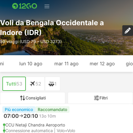
Voli da Bengala Occidentale a
Indore (IDR)
53 viaggi (USD 79 – USD 3273)
ni
lun 10 ago
mar 11 ago
mer 12 ago
gio
Tutti
53
52
1
Consigliati
Filtri
Più economico
Raccomandato
07:00
20:10
13o 10m
CCU Netaji Chandra Aeroporto
Connessione automatica | Volo+Volo