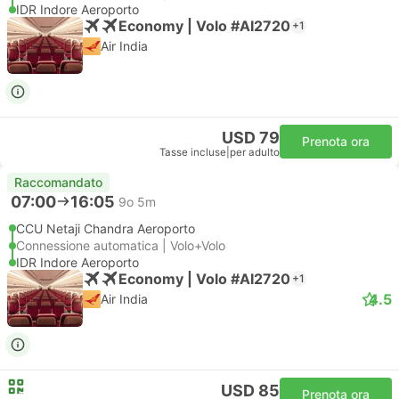
IDR Indore Aeroporto
Economy | Volo #AI2720
+1
Air India
USD 79
Prenota ora
Tasse incluse
|
per adulto
Raccomandato
07:00
16:05
9o 5m
CCU Netaji Chandra Aeroporto
Connessione automatica | Volo+Volo
IDR Indore Aeroporto
Economy | Volo #AI2720
+1
4.5
Air India
USD 85
Prenota ora