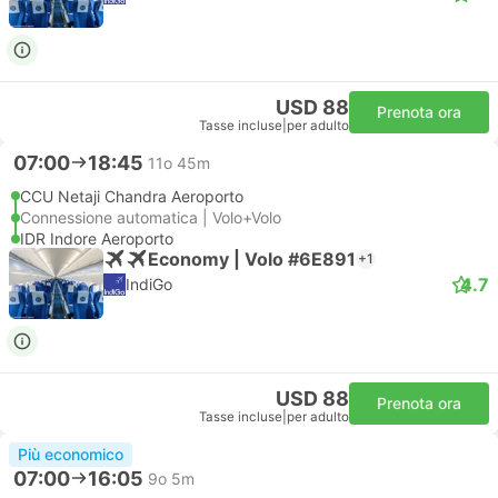
USD 88
Prenota ora
Tasse incluse
|
per adulto
07:00
18:45
11o 45m
CCU Netaji Chandra Aeroporto
Connessione automatica | Volo+Volo
IDR Indore Aeroporto
Economy | Volo #6E891
+1
4.7
IndiGo
USD 88
Prenota ora
Tasse incluse
|
per adulto
Più economico
07:00
16:05
9o 5m