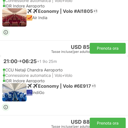
Connessione automatica | Volo+Volo
IDR Indore Aeroporto
Economy | Volo #AI1805
+1
Air India
USD 85
Prenota ora
Tasse incluse
|
per adulto
21:00
06:25
+1
9o 25m
CCU Netaji Chandra Aeroporto
Connessione automatica | Volo+Volo
IDR Indore Aeroporto
Economy | Volo #6E917
+1
IndiGo
USD 88
Prenota ora
Tasse incluse
|
per adulto