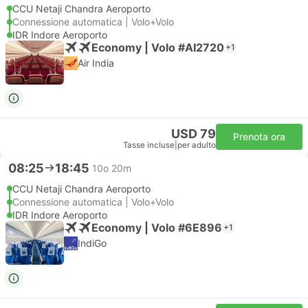
CCU Netaji Chandra Aeroporto
Connessione automatica | Volo+Volo
IDR Indore Aeroporto
Economy | Volo #AI2720
+1
Air India
USD 79
Prenota ora
Tasse incluse
|
per adulto
08:25
18:45
10o 20m
CCU Netaji Chandra Aeroporto
Connessione automatica | Volo+Volo
IDR Indore Aeroporto
Economy | Volo #6E896
+1
IndiGo