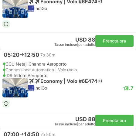
Economy | Volo #6E474
+1
IndiGo
USD 88
Prenota ora
Tasse incluse
|
per adulto
05:20
12:50
7o 30m
CCU Netaji Chandra Aeroporto
Connessione automatica | Volo+Volo
IDR Indore Aeroporto
Economy | Volo #6E474
+1
4.7
IndiGo
USD 88
Prenota ora
Tasse incluse
|
per adulto
07:00
14:50
7o 50m