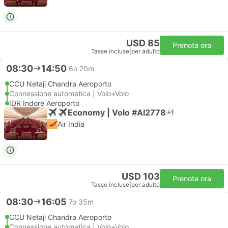
USD 85
Prenota ora
Tasse incluse
|
per adulto
08:30
14:50
6o 20m
CCU Netaji Chandra Aeroporto
Connessione automatica | Volo+Volo
IDR Indore Aeroporto
Economy | Volo #AI2778
+1
Air India
USD 103
Prenota ora
Tasse incluse
|
per adulto
08:30
16:05
7o 35m
CCU Netaji Chandra Aeroporto
Connessione automatica | Volo+Volo