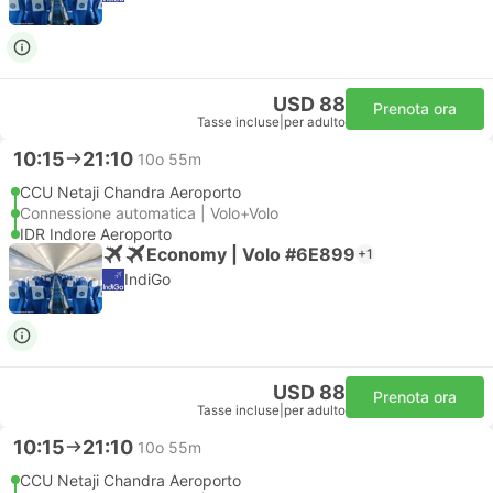
USD 88
Prenota ora
Tasse incluse
|
per adulto
10:15
21:10
10o 55m
CCU Netaji Chandra Aeroporto
Connessione automatica | Volo+Volo
IDR Indore Aeroporto
Economy | Volo #6E899
+1
IndiGo
USD 88
Prenota ora
Tasse incluse
|
per adulto
10:15
21:10
10o 55m
CCU Netaji Chandra Aeroporto