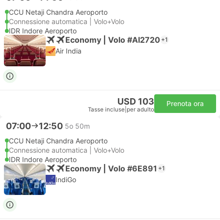
CCU Netaji Chandra Aeroporto
Connessione automatica | Volo+Volo
IDR Indore Aeroporto
Economy | Volo #AI2720
+1
Air India
USD 103
Prenota ora
Tasse incluse
|
per adulto
07:00
12:50
5o 50m
CCU Netaji Chandra Aeroporto
Connessione automatica | Volo+Volo
IDR Indore Aeroporto
Economy | Volo #6E891
+1
IndiGo