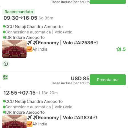
Tasse incluse
|
per adulto
Raccomandato
09:30
16:05
6o 35m
CCU Netaji Chandra Aeroporto
Connessione automatica | Volo+Volo
IDR Indore Aeroporto
Economy | Volo #AI2536
+1
4.5
Air India
USD 85
Prenota ora
Tasse incluse
|
per adulto
12:55
07:15
+1
18o 20m
CCU Netaji Chandra Aeroporto
Connessione automatica | Volo+Volo
IDR Indore Aeroporto
Economy | Volo #AI1874
+1
Air India