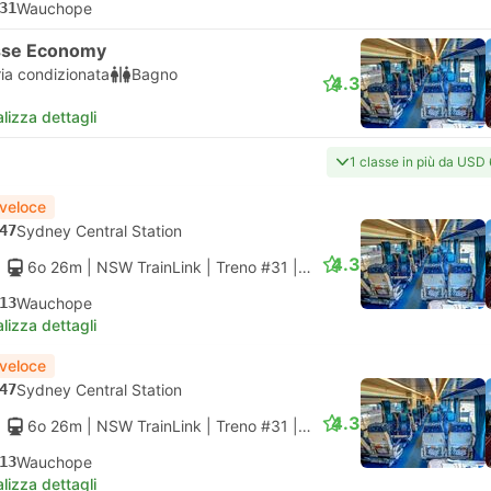
31
Wauchope
sse Economy
ria condizionata
Bagno
4.3
lizza dettagli
1 classe in più da USD
 veloce
47
Sydney Central Station
4.3
6o 26m
| NSW TrainLink
|
Treno #31
|
Classe Economy
13
Wauchope
lizza dettagli
 veloce
47
Sydney Central Station
4.3
6o 26m
| NSW TrainLink
|
Treno #31
|
Prima Classe
13
Wauchope
lizza dettagli