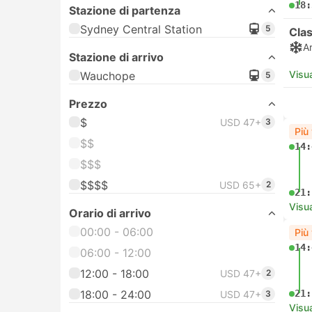
18:
Stazione di partenza
Sydney Central Station
5
Cla
A
Stazione di arrivo
Visua
Wauchope
5
Prezzo
$
USD 47+
3
Più
$$
14:
$$$
$$$$
USD 65+
2
21:
Visua
Orario di arrivo
00:00 - 06:00
Più
14:
06:00 - 12:00
12:00 - 18:00
USD 47+
2
18:00 - 24:00
21:
USD 47+
3
Visua