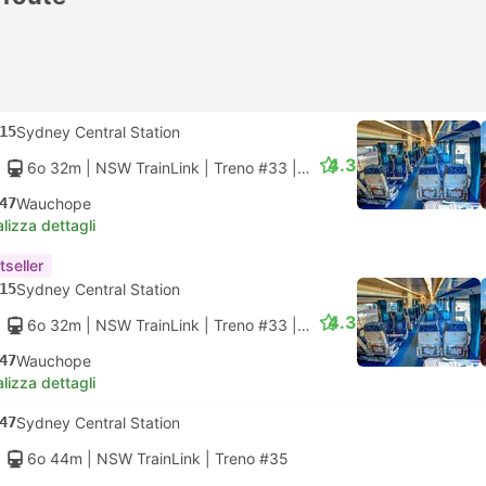
15
Sydney Central Station
4.3
6o 32m
| NSW TrainLink
|
Treno #33
|
Prima Classe
47
Wauchope
lizza dettagli
tseller
15
Sydney Central Station
4.3
6o 32m
| NSW TrainLink
|
Treno #33
|
Classe Economy
47
Wauchope
lizza dettagli
47
Sydney Central Station
6o 44m
| NSW TrainLink
|
Treno #35