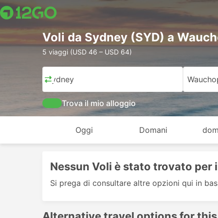
Voli da Sydney (SYD) a Wauc
5 viaggi (USD 46 – USD 64)
Sydney
Waucho
Trova il mio alloggio
Oggi
Domani
dom
Nessun Voli è stato trovato per 
Si prega di consultare altre opzioni qui in bas
Alternative travel options for this