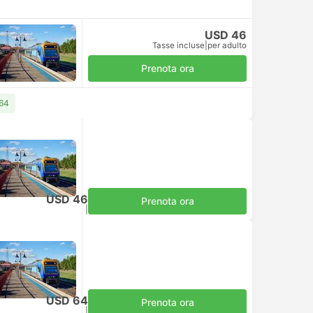
USD 46
Tasse incluse
|
per adulto
Prenota ora
 64
USD 46
Prenota ora
Tasse incluse
|
per adulto
USD 64
Prenota ora
Tasse incluse
|
per adulto