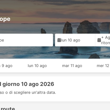
hope
+ Ag
pe
lun 10 ago
rito
 9 ago
lun 10 ago
mar 11 ago
mer 12
il giorno 10 ago 2026
so o di scegliere un'altra data.
 route