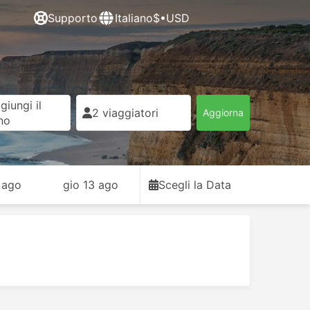
Supporto
Italiano
$•USD
giungi il
2 viaggiatori
Aggiorna
rno
 ago
gio 13 ago
Scegli la Data