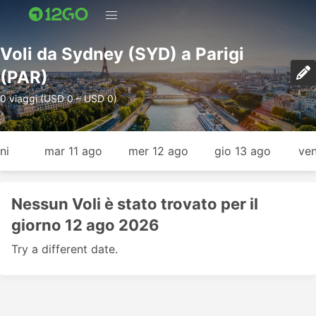
Voli da Sydney (SYD) a Parigi
(PAR)
0 viaggi (USD 0 – USD 0)
ni
mar 11 ago
mer 12 ago
gio 13 ago
ven
Nessun Voli è stato trovato per il
giorno 12 ago 2026
Try a different date.