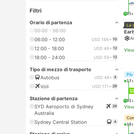
Filtri
05:
+1
Orario di partenza
La 
00:00 - 06:00
Earl
A
06:00 - 12:00
USD 186+
10
12:00 - 18:00
USD 48+
12
Visua
18:00 - 24:00
USD 59+
12
Tipo di mezzo di trasporto
Più
Autobus
USD 48+
4
17:
Voli
USD 171+
29
Stazione di partenza
01:
+1
SYD Aeroporto di Sydney
29
Visua
Australia
Con
Sydney Central Station
4
18: