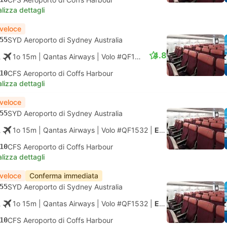
lizza dettagli
 veloce
55
SYD Aeroporto di Sydney Australia
4.8
1o 15m
| Qantas Airways
|
Volo #QF1532
|
Economy
10
CFS Aeroporto di Coffs Harbour
lizza dettagli
 veloce
55
SYD Aeroporto di Sydney Australia
1o 15m
| Qantas Airways
|
Volo #QF1532
|
Economy
10
CFS Aeroporto di Coffs Harbour
lizza dettagli
 veloce
Conferma immediata
55
SYD Aeroporto di Sydney Australia
1o 15m
| Qantas Airways
|
Volo #QF1532
|
Economy
10
CFS Aeroporto di Coffs Harbour