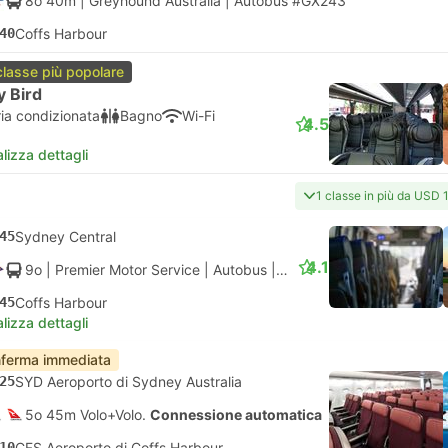
8o 40m
| Greyhound Australia
|
Autobus #GX243
40
Coffs Harbour
classe più popolare
y Bird
ria condizionata
Bagno
Wi-Fi
4.5
lizza dettagli
1 classe in più da USD 
45
Sydney Central
4.1
9o
| Premier Motor Service
|
Autobus
|
Locale
45
Coffs Harbour
lizza dettagli
ferma immediata
25
SYD Aeroporto di Sydney Australia
5o 45m Volo+Volo.
Connessione automatica
10
CFS Aeroporto di Coffs Harbour