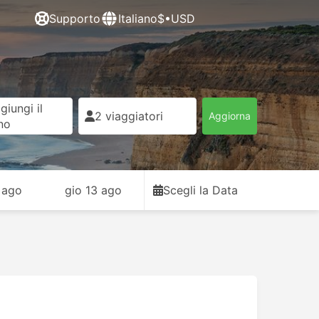
Supporto
Italiano
$•USD
giungi il
2 viaggiatori
Aggiorna
rno
 ago
gio 13 ago
Scegli la Data