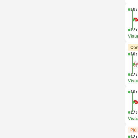
10:
17:
Visua
Con
10:
17:
Visua
10:
17:
Visua
Più
12: