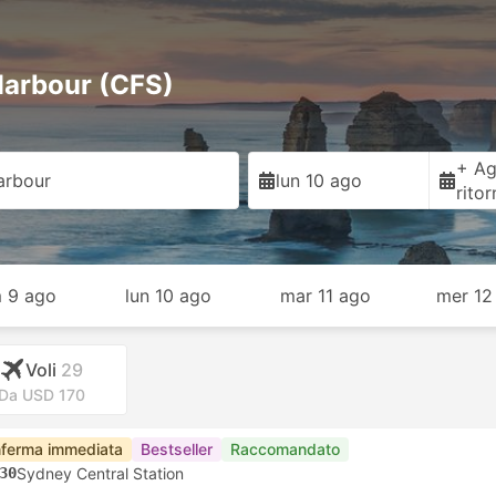
Harbour (CFS)
+ Ag
arbour
lun 10 ago
rito
 9 ago
lun 10 ago
mar 11 ago
mer 12
Voli
29
Da USD 170
ferma immediata
Bestseller
Raccomandato
30
Sydney Central Station