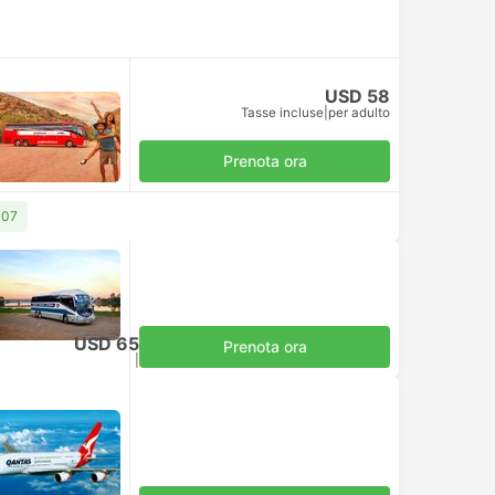
USD 58
Tasse incluse
|
per adulto
Prenota ora
107
USD 65
Prenota ora
Tasse incluse
|
per adulto