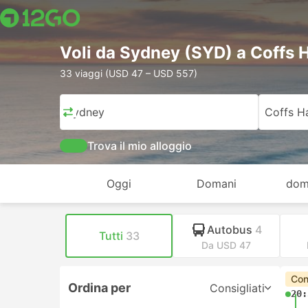
Voli da Sydney (SYD) a Coffs 
33 viaggi (USD 47 – USD 557)
Sydney
Coffs H
Trova il mio alloggio
Oggi
Domani
dom
Autobus
4
Tutti
33
Da USD 47
Con
Ordina per
Consigliati
20: