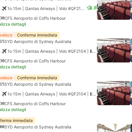
4.8
1o 15m
| Qantas Airways
|
Volo #QF2104
|
Economy
30
CFS Aeroporto di Coffs Harbour
lizza dettagli
 veloce
Conferma immediata
15
SYD Aeroporto di Sydney Australia
1o 15m
| Qantas Airways
|
Volo #QF2104
|
Economy
30
CFS Aeroporto di Coffs Harbour
lizza dettagli
 veloce
Conferma immediata
15
SYD Aeroporto di Sydney Australia
1o 15m
| Qantas Airways
|
Volo #QF2104
|
Economy
30
CFS Aeroporto di Coffs Harbour
lizza dettagli
ferma immediata
00
SYD Aeroporto di Sydney Australia