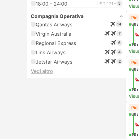
18:00 - 24:00
USD 171+
5
Visua
Compagnia Operativa
Più
Qantas Airways
14
08:
Virgin Australia
7
Regional Express
6
10:
Visua
Link Airways
4
Jetstar Airways
2
Più
08:
Vedi altro
10:
Visua
Più
08:
10: