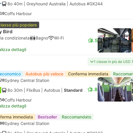
8o 40m
| Greyhound Australia
|
Autobus #GX244
10
Coffs Harbour
classe più popolare
y Bird
ria condizionata
Bagno
Wi-Fi
4.5
lizza dettagli
1 classe in più da USD 
 economico
Autobus più veloce
Conferma immediata
Raccoman
20
Sydney Central Station
3.8
8o 30m
| FlixBus
|
Autobus
|
Standard
50
Coffs Harbour
lizza dettagli
ferma immediata
Bestseller
Raccomandato
00
Sydney Central Station