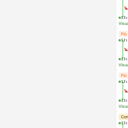
13:
Visua
Più
12:
13:
Visua
Più
12:
13:
Visua
Con
13: