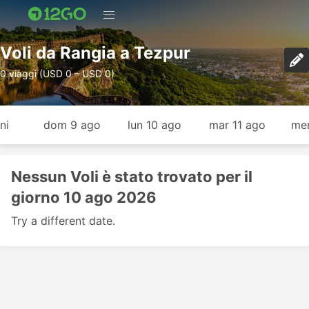
Voli da Rangia a Tezpur
0 viaggi (USD 0 – USD 0)
ni
dom 9 ago
lun 10 ago
mar 11 ago
mer
Nessun Voli è stato trovato per il
giorno 10 ago 2026
Try a different date.