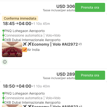
USD 306
Prenota ora
Tasse incluse
|
per adulto
Conferma immediata
18:45
04:00
+1
10o 45m
PNQ Lohegaon Aeroporto
Connessione automatica | Volo+Volo
DXB Dubai Internazionale Aeroporto
Economy | Volo #AI2972
+1
Air India
USD 289
Prenota ora
Tasse incluse
|
per adulto
18:50
04:00
+1
10o 40m
PNQ Lohegaon Aeroporto
Connessione automatica | Volo+Volo
DXB Dubai Internazionale Aeroporto
Economy | Volo #AI9823
+1