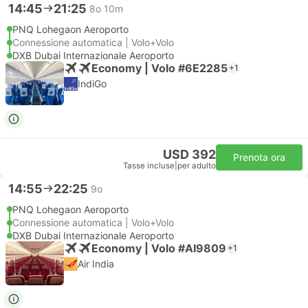
14:45
21:25
8o 10m
PNQ Lohegaon Aeroporto
Connessione automatica | Volo+Volo
DXB Dubai Internazionale Aeroporto
Economy | Volo #6E2285
+1
IndiGo
USD 392
Prenota ora
Tasse incluse
|
per adulto
14:55
22:25
9o
PNQ Lohegaon Aeroporto
Connessione automatica | Volo+Volo
DXB Dubai Internazionale Aeroporto
Economy | Volo #AI9809
+1
Air India