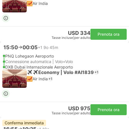
Air India
USD 334
Prenota ora
Tasse incluse
|
per adulto
15:50
00:05
+1
9o 45m
PNQ Lohegaon Aeroporto
Connessione automatica | Volo+Volo
DXB Dubai Internazionale Aeroporto
Economy | Volo #AI1839
+1
Air India
+1
USD 975
Prenota ora
Tasse incluse
|
per adulto
Conferma immediata