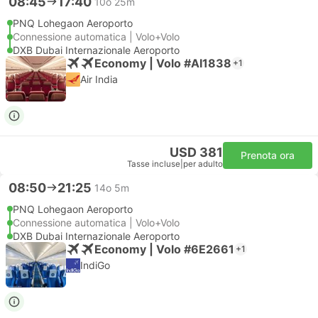
08:45
17:40
10o 25m
PNQ Lohegaon Aeroporto
Connessione automatica | Volo+Volo
DXB Dubai Internazionale Aeroporto
Economy | Volo #AI1838
+1
Air India
USD 381
Prenota ora
Tasse incluse
|
per adulto
08:50
21:25
14o 5m
PNQ Lohegaon Aeroporto
Connessione automatica | Volo+Volo
DXB Dubai Internazionale Aeroporto
Economy | Volo #6E2661
+1
IndiGo