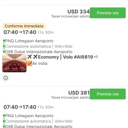
USD 334
Prenota ora
Tasse incluse
|
per adulto
Conferma immediata
07:40
17:40
11o 30m
PNQ Lohegaon Aeroporto
Connessione automatica | Volo+Volo
DXB Dubai Internazionale Aeroporto
Economy | Volo #AI9819
+1
Air India
USD 381
Prenota ora
Tasse incluse
|
per adulto
07:40
17:40
11o 30m
PNQ Lohegaon Aeroporto
Connessione automatica | Volo+Volo
DXB Dubai Internazionale Aeroporto