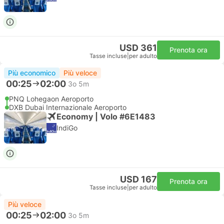
USD 361
Prenota ora
Tasse incluse
|
per adulto
Più economico
Più veloce
00:25
02:00
3o 5m
PNQ Lohegaon Aeroporto
DXB Dubai Internazionale Aeroporto
Economy | Volo #6E1483
IndiGo
USD 167
Prenota ora
Tasse incluse
|
per adulto
Più veloce
00:25
02:00
3o 5m