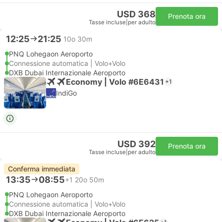
USD 368
Prenota ora
Tasse incluse
|
per adulto
12:25
21:25
10o 30m
PNQ Lohegaon Aeroporto
Connessione automatica | Volo+Volo
DXB Dubai Internazionale Aeroporto
Economy | Volo #6E6431
+1
IndiGo
USD 392
Prenota ora
Tasse incluse
|
per adulto
Conferma immediata
13:35
08:55
+1
20o 50m
PNQ Lohegaon Aeroporto
Connessione automatica | Volo+Volo
DXB Dubai Internazionale Aeroporto