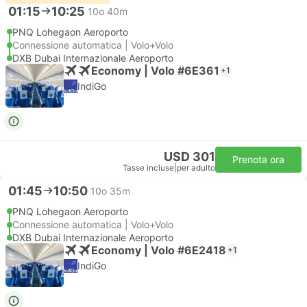
01:15
10:25
10o 40m
PNQ Lohegaon Aeroporto
Connessione automatica | Volo+Volo
DXB Dubai Internazionale Aeroporto
Economy | Volo #6E361
+1
IndiGo
USD 301
Prenota ora
Tasse incluse
|
per adulto
01:45
10:50
10o 35m
PNQ Lohegaon Aeroporto
Connessione automatica | Volo+Volo
DXB Dubai Internazionale Aeroporto
Economy | Volo #6E2418
+1
IndiGo