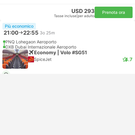
USD 293
Prenota ora
Tasse incluse
|
per adulto
Più economico
21:00
22:55
3o 25m
PNQ Lohegaon Aeroporto
DXB Dubai Internazionale Aeroporto
Economy | Volo #SG51
4.7
SpiceJet
USD 168
Prenota ora
Tasse incluse
|
per adulto
Più economico
Conferma immediata
21:00
22:55
3o 25m
PNQ Lohegaon Aeroporto
DXB Dubai Internazionale Aeroporto
Economy | Volo #SG51