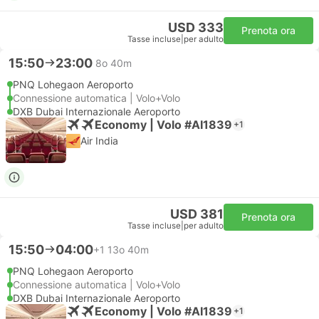
USD 333
Prenota ora
Tasse incluse
|
per adulto
15:50
23:00
8o 40m
PNQ Lohegaon Aeroporto
Connessione automatica | Volo+Volo
DXB Dubai Internazionale Aeroporto
Economy | Volo #AI1839
+1
Air India
USD 381
Prenota ora
Tasse incluse
|
per adulto
15:50
04:00
+1
13o 40m
PNQ Lohegaon Aeroporto
Connessione automatica | Volo+Volo
DXB Dubai Internazionale Aeroporto
Economy | Volo #AI1839
+1