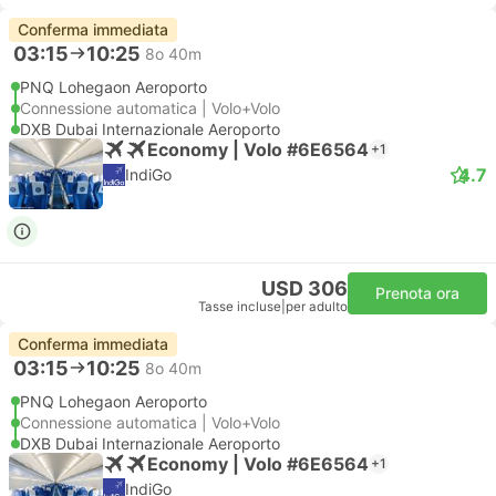
Conferma immediata
03:15
10:25
8o 40m
PNQ Lohegaon Aeroporto
Connessione automatica | Volo+Volo
DXB Dubai Internazionale Aeroporto
Economy | Volo #6E6564
+1
4.7
IndiGo
USD 306
Prenota ora
Tasse incluse
|
per adulto
Conferma immediata
03:15
10:25
8o 40m
PNQ Lohegaon Aeroporto
Connessione automatica | Volo+Volo
DXB Dubai Internazionale Aeroporto
Economy | Volo #6E6564
+1
IndiGo