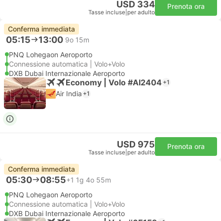
USD 334
Prenota ora
Tasse incluse
|
per adulto
Conferma immediata
05:15
13:00
9o 15m
PNQ Lohegaon Aeroporto
Connessione automatica | Volo+Volo
DXB Dubai Internazionale Aeroporto
Economy | Volo #AI2404
+1
Air India
+1
USD 975
Prenota ora
Tasse incluse
|
per adulto
Conferma immediata
05:30
08:55
+1
1g 4o 55m
PNQ Lohegaon Aeroporto
Connessione automatica | Volo+Volo
DXB Dubai Internazionale Aeroporto