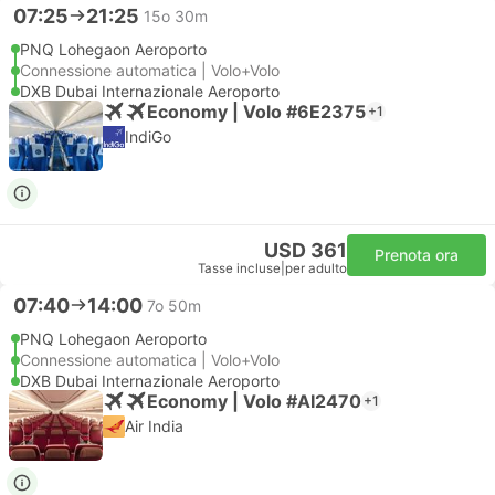
07:25
21:25
15o 30m
PNQ Lohegaon Aeroporto
Connessione automatica | Volo+Volo
DXB Dubai Internazionale Aeroporto
Economy | Volo #6E2375
+1
IndiGo
USD 361
Prenota ora
Tasse incluse
|
per adulto
07:40
14:00
7o 50m
PNQ Lohegaon Aeroporto
Connessione automatica | Volo+Volo
DXB Dubai Internazionale Aeroporto
Economy | Volo #AI2470
+1
Air India