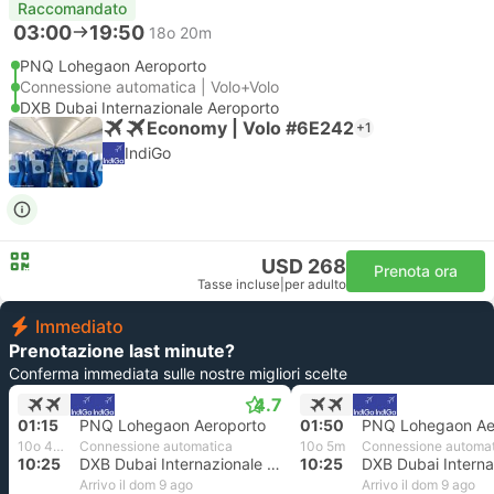
Raccomandato
03:00
19:50
18o 20m
PNQ Lohegaon Aeroporto
Connessione automatica | Volo+Volo
DXB Dubai Internazionale Aeroporto
Economy | Volo #6E242
+1
IndiGo
USD 268
Prenota ora
Tasse incluse
|
per adulto
Immediato
Prenotazione last minute?
Conferma immediata sulle nostre migliori scelte
4.7
01:15
PNQ Lohegaon Aeroporto
01:50
PNQ Lohegaon Ae
10o 40m
Connessione automatica
10o 5m
Connessione automa
10:25
DXB Dubai Internazionale Aeroporto
10:25
Arrivo il dom 9 ago
Arrivo il dom 9 ago