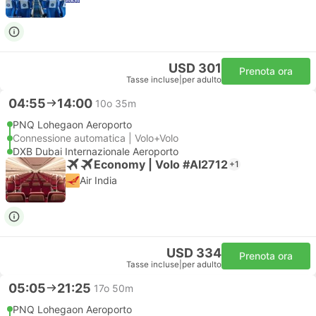
USD 301
Prenota ora
Tasse incluse
|
per adulto
04:55
14:00
10o 35m
PNQ Lohegaon Aeroporto
Connessione automatica | Volo+Volo
DXB Dubai Internazionale Aeroporto
Economy | Volo #AI2712
+1
Air India
USD 334
Prenota ora
Tasse incluse
|
per adulto
05:05
21:25
17o 50m
PNQ Lohegaon Aeroporto