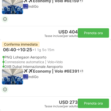
Economy | Volo #6E159
+1
IndiGo
USD 404
Prenota ora
Tasse incluse
|
per adulto
Conferma immediata
06:40
10:25
+1
1g 5o 15m
PNQ Lohegaon Aeroporto
Connessione automatica | Volo+Volo
DXB Dubai Internazionale Aeroporto
Economy | Volo #6E391
+1
IndiGo
USD 273
Prenota ora
Tasse incluse
|
per adulto