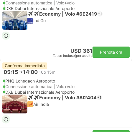
Connessione automatica | Volo+Volo
DXB Dubai Internazionale Aeroporto
Economy | Volo #6E2419
+1
IndiGo
USD 361
Prenota ora
Tasse incluse
|
per adulto
Conferma immediata
05:15
14:00
10o 15m
PNQ Lohegaon Aeroporto
Connessione automatica | Volo+Volo
DXB Dubai Internazionale Aeroporto
Economy | Volo #AI2404
+1
Air India