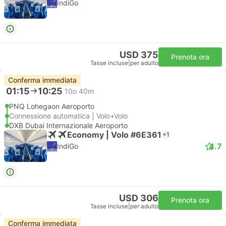
IndiGo
USD 375
Prenota ora
Tasse incluse
|
per adulto
Conferma immediata
01:15
10:25
10o 40m
PNQ Lohegaon Aeroporto
Connessione automatica | Volo+Volo
DXB Dubai Internazionale Aeroporto
Economy | Volo #6E361
+1
4.7
IndiGo
USD 306
Prenota ora
Tasse incluse
|
per adulto
Conferma immediata