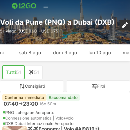
Voli da Pune (PNQ) a Dubai (DXB)
51 viaggi (USD 160 – USD 975)
ni
sab 8 ago
dom 9 ago
lun 10 ago
mar
Tutti
51
51
Consigliati
Filtri
Conferma immediata
Raccomandato
07:40
23:00
16o 50m
PNQ Lohegaon Aeroporto
Connessione automatica | Volo+Volo
DXB Dubai Internazionale Aeroporto
Economy | Volo #AI9819
+1