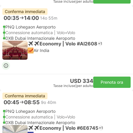
Tasse incluse
|
per adulto
Conferma immediata
00:35
14:00
14o 55m
PNQ Lohegaon Aeroporto
Connessione automatica | Volo+Volo
DXB Dubai Internazionale Aeroporto
Economy | Volo #AI2608
+1
Air India
USD 334
Prenota ora
Tasse incluse
|
per adulto
Conferma immediata
00:45
08:55
9o 40m
PNQ Lohegaon Aeroporto
Connessione automatica | Volo+Volo
DXB Dubai Internazionale Aeroporto
Economy | Volo #6E6745
+1