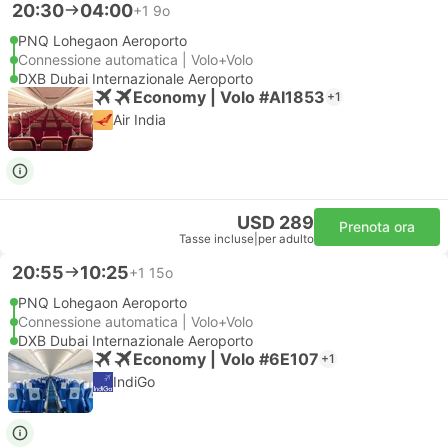
20:30
04:00
+1
9o
PNQ Lohegaon Aeroporto
Connessione automatica | Volo+Volo
DXB Dubai Internazionale Aeroporto
Economy | Volo #AI1853
+1
Air India
USD 289
Prenota ora
Tasse incluse
|
per adulto
20:55
10:25
+1
15o
PNQ Lohegaon Aeroporto
Connessione automatica | Volo+Volo
DXB Dubai Internazionale Aeroporto
Economy | Volo #6E107
+1
IndiGo