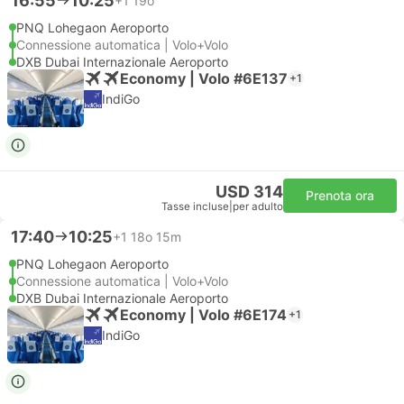
16:55
10:25
+1
19o
PNQ Lohegaon Aeroporto
Connessione automatica | Volo+Volo
DXB Dubai Internazionale Aeroporto
Economy | Volo #6E137
+1
IndiGo
USD 314
Prenota ora
Tasse incluse
|
per adulto
17:40
10:25
+1
18o 15m
PNQ Lohegaon Aeroporto
Connessione automatica | Volo+Volo
DXB Dubai Internazionale Aeroporto
Economy | Volo #6E174
+1
IndiGo