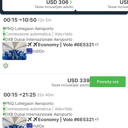
USD 306
US
Tasse incluse
|
per adulto
Tasse inclus
00:15
10:50
12o 5m
PNQ Lohegaon Aeroporto
Connessione automatica | Volo+Volo
DXB Dubai Internazionale Aeroporto
Economy | Volo #6E5321
+1
IndiGo
USD 339
Prenota ora
Tasse incluse
|
per adulto
00:15
21:25
22o 40m
PNQ Lohegaon Aeroporto
Connessione automatica | Volo+Volo
DXB Dubai Internazionale Aeroporto
Economy | Volo #6E5321
+1
IndiGo