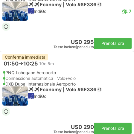
Economy | Volo #6E336
+1
4.7
IndiGo
USD 295
Prenota ora
Tasse incluse
|
per adulto
Conferma immediata
01:50
10:25
10o 5m
PNQ Lohegaon Aeroporto
Connessione automatica | Volo+Volo
DXB Dubai Internazionale Aeroporto
Economy | Volo #6E336
+1
IndiGo
USD 290
Prenota ora
Tasse incluse
|
per adulto