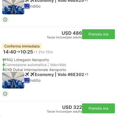
Economy | Volo #6E625
+1
IndiGo
USD 486
Prenota ora
Tasse incluse
|
per adulto
Conferma immediata
14:40
10:25
+1
21o 15m
PNQ Lohegaon Aeroporto
Connessione automatica | Volo+Volo
DXB Dubai Internazionale Aeroporto
Economy | Volo #6E302
+1
IndiGo
USD 322
Prenota ora
Tasse incluse
|
per adulto