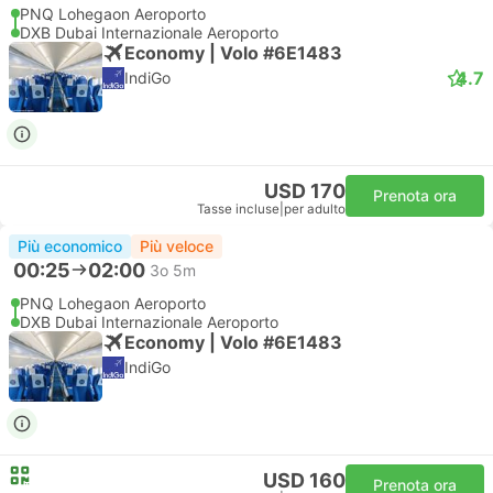
PNQ Lohegaon Aeroporto
DXB Dubai Internazionale Aeroporto
Economy | Volo #6E1483
4.7
IndiGo
USD 170
Prenota ora
Tasse incluse
|
per adulto
Più economico
Più veloce
00:25
02:00
3o 5m
PNQ Lohegaon Aeroporto
DXB Dubai Internazionale Aeroporto
Economy | Volo #6E1483
IndiGo
USD 160
Prenota ora