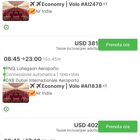
Economy | Volo #AI2470
+1
Air India
USD 381
Prenota ora
Tasse incluse
|
per adulto
08:45
23:00
15o 45m
PNQ Lohegaon Aeroporto
Connessione automatica | Volo+Volo
DXB Dubai Internazionale Aeroporto
Economy | Volo #AI1838
+1
Air India
USD 402
Prenota ora
Tasse incluse
|
per adulto