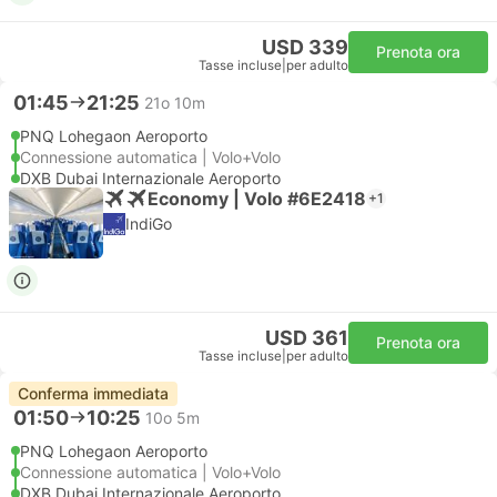
USD 339
Prenota ora
Tasse incluse
|
per adulto
01:45
21:25
21o 10m
PNQ Lohegaon Aeroporto
Connessione automatica | Volo+Volo
DXB Dubai Internazionale Aeroporto
Economy | Volo #6E2418
+1
IndiGo
USD 361
Prenota ora
Tasse incluse
|
per adulto
Conferma immediata
01:50
10:25
10o 5m
PNQ Lohegaon Aeroporto
Connessione automatica | Volo+Volo
DXB Dubai Internazionale Aeroporto