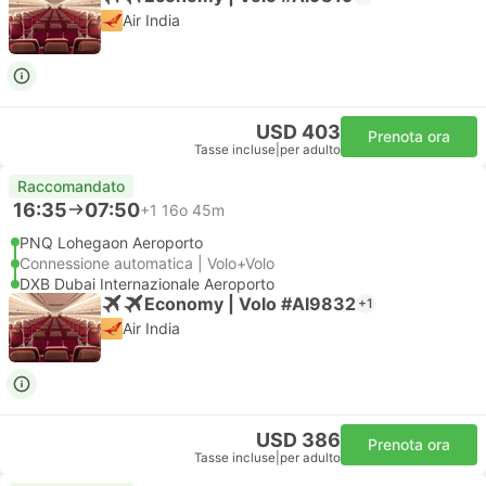
Air India
USD 403
Prenota ora
Tasse incluse
|
per adulto
Raccomandato
16:35
07:50
+1
16o 45m
PNQ Lohegaon Aeroporto
Connessione automatica | Volo+Volo
DXB Dubai Internazionale Aeroporto
Economy | Volo #AI9832
+1
Air India
USD 386
Prenota ora
Tasse incluse
|
per adulto