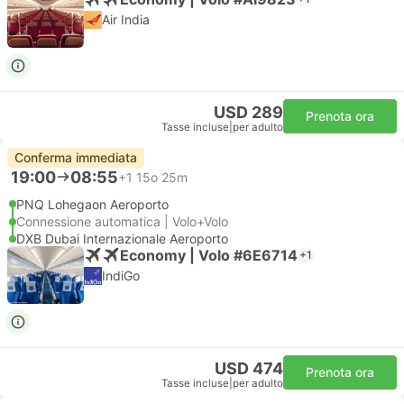
Air India
USD 289
Prenota ora
Tasse incluse
|
per adulto
Conferma immediata
19:00
08:55
+1
15o 25m
PNQ Lohegaon Aeroporto
Connessione automatica | Volo+Volo
DXB Dubai Internazionale Aeroporto
Economy | Volo #6E6714
+1
IndiGo
USD 474
Prenota ora
Tasse incluse
|
per adulto