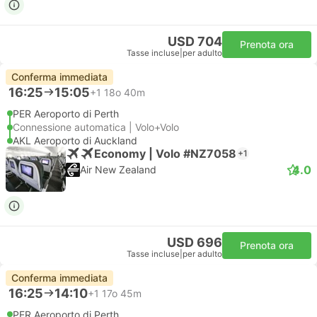
USD 704
Prenota ora
Tasse incluse
|
per adulto
Conferma immediata
16:25
15:05
+1
18o 40m
PER Aeroporto di Perth
Connessione automatica | Volo+Volo
AKL Aeroporto di Auckland
Economy | Volo #NZ7058
+1
4.0
Air New Zealand
USD 696
Prenota ora
Tasse incluse
|
per adulto
Conferma immediata
16:25
14:10
+1
17o 45m
PER Aeroporto di Perth