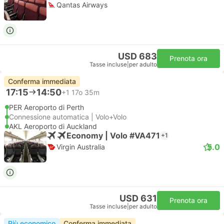
Qantas Airways
USD 683
Prenota ora
Tasse incluse
|
per adulto
Conferma immediata
17:15
14:50
+1
17o 35m
PER Aeroporto di Perth
Connessione automatica | Volo+Volo
AKL Aeroporto di Auckland
Economy | Volo #VA471
+1
5.0
Virgin Australia
USD 631
Prenota ora
Tasse incluse
|
per adulto
Più economico
Conferma immediata