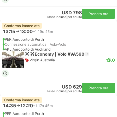
USD 798
Prenota ora
Tasse incluse
|
per adulto
Conferma immediata
13:15
13:00
+1
19o 45m
PER Aeroporto di Perth
Connessione automatica | Volo+Volo
AKL Aeroporto di Auckland
Economy | Volo #VA560
+1
5.0
Virgin Australia
USD 629
Prenota ora
Tasse incluse
|
per adulto
Conferma immediata
14:35
12:20
+1
17o 45m
PER Aeroporto di Perth