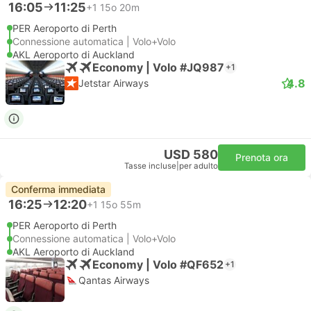
16:05
11:25
+1
15o 20m
PER Aeroporto di Perth
Connessione automatica | Volo+Volo
AKL Aeroporto di Auckland
Economy | Volo #JQ987
+1
4.8
Jetstar Airways
USD 580
Prenota ora
Tasse incluse
|
per adulto
Conferma immediata
16:25
12:20
+1
15o 55m
PER Aeroporto di Perth
Connessione automatica | Volo+Volo
AKL Aeroporto di Auckland
Economy | Volo #QF652
+1
Qantas Airways