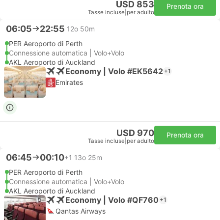
USD 853
Prenota ora
Tasse incluse
|
per adulto
06:05
22:55
12o 50m
PER Aeroporto di Perth
Connessione automatica | Volo+Volo
AKL Aeroporto di Auckland
Economy | Volo #EK5642
+1
Emirates
USD 970
Prenota ora
Tasse incluse
|
per adulto
06:45
00:10
+1
13o 25m
PER Aeroporto di Perth
Connessione automatica | Volo+Volo
AKL Aeroporto di Auckland
Economy | Volo #QF760
+1
Qantas Airways