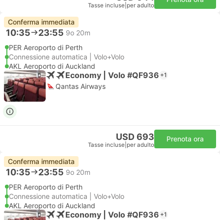
Tasse incluse
|
per adulto
Conferma immediata
10:35
23:55
9o 20m
PER Aeroporto di Perth
Connessione automatica | Volo+Volo
AKL Aeroporto di Auckland
Economy | Volo #QF936
+1
Qantas Airways
USD 693
Prenota ora
Tasse incluse
|
per adulto
Conferma immediata
10:35
23:55
9o 20m
PER Aeroporto di Perth
Connessione automatica | Volo+Volo
AKL Aeroporto di Auckland
Economy | Volo #QF936
+1