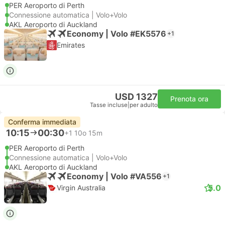
PER Aeroporto di Perth
Connessione automatica | Volo+Volo
AKL Aeroporto di Auckland
Economy | Volo #EK5576
+1
Emirates
USD 1327
Prenota ora
Tasse incluse
|
per adulto
Conferma immediata
10:15
00:30
+1
10o 15m
PER Aeroporto di Perth
Connessione automatica | Volo+Volo
AKL Aeroporto di Auckland
Economy | Volo #VA556
+1
5.0
Virgin Australia