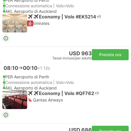
PER Aeroporto di Perth
Connessione automatica | Volo+Volo
AKL Aeroporto di Auckland
Economy | Volo #EK5214
+1
Emirates
USD 963
Prenota ora
Tasse incluse
|
per adulto
08:10
00:10
+1
12o
PER Aeroporto di Perth
Connessione automatica | Volo+Volo
AKL Aeroporto di Auckland
Economy | Volo #QF762
+1
Qantas Airways
USD 686