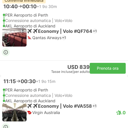
Conferma immediata
10:40
00:10
+1
9o 30m
PER Aeroporto di Perth
Connessione automatica | Volo+Volo
AKL Aeroporto di Auckland
Economy | Volo #QF764
+1
Qantas Airways
+1
USD 839
Prenota ora
Tasse incluse
|
per adulto
11:15
00:30
+1
9o 15m
PER Aeroporto di Perth
Connessione automatica | Volo+Volo
AKL Aeroporto di Auckland
Economy | Volo #VA558
+1
5.0
Virgin Australia