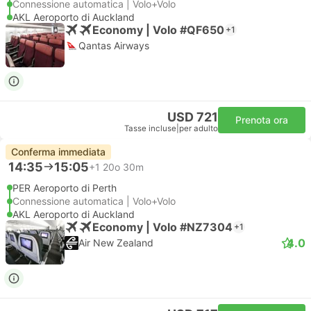
Connessione automatica | Volo+Volo
AKL Aeroporto di Auckland
Economy | Volo #QF650
+1
Qantas Airways
USD 721
Prenota ora
Tasse incluse
|
per adulto
Conferma immediata
14:35
15:05
+1
20o 30m
PER Aeroporto di Perth
Connessione automatica | Volo+Volo
AKL Aeroporto di Auckland
Economy | Volo #NZ7304
+1
4.0
Air New Zealand