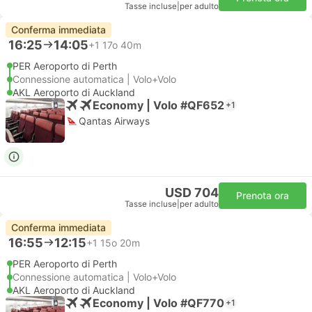
Tasse incluse
|
per adulto
Conferma immediata
16:25
14:05
+1
17o 40m
PER Aeroporto di Perth
Connessione automatica | Volo+Volo
AKL Aeroporto di Auckland
Economy | Volo #QF652
+1
Qantas Airways
USD 704
Prenota ora
Tasse incluse
|
per adulto
Conferma immediata
16:55
12:15
+1
15o 20m
PER Aeroporto di Perth
Connessione automatica | Volo+Volo
AKL Aeroporto di Auckland
Economy | Volo #QF770
+1