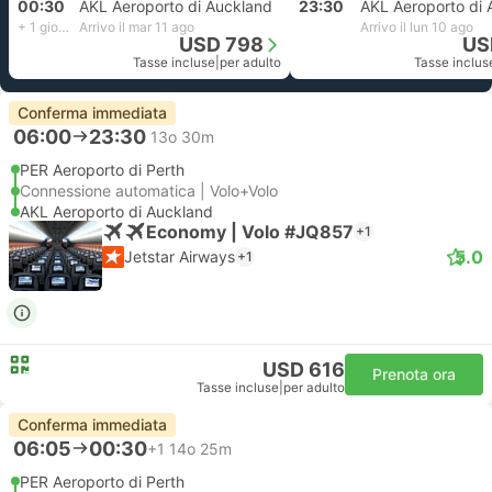
00:30
AKL Aeroporto di Auckland
23:30
AKL Aeroporto di 
+ 1 giorno
Arrivo il mar 11 ago
Arrivo il lun 10 ago
USD 798
US
Tasse incluse
|
per adulto
Tasse inclus
Conferma immediata
06:00
23:30
13o 30m
PER Aeroporto di Perth
Connessione automatica | Volo+Volo
AKL Aeroporto di Auckland
Economy | Volo #JQ857
+1
5.0
Jetstar Airways
+1
USD 616
Prenota ora
Tasse incluse
|
per adulto
Conferma immediata
06:05
00:30
+1
14o 25m
PER Aeroporto di Perth