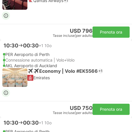
Qantas Airways
+1
USD 796
Prenota ora
Tasse incluse
|
per adulto
10:30
00:30
+1
10o
PER Aeroporto di Perth
Connessione automatica | Volo+Volo
AKL Aeroporto di Auckland
Economy | Volo #EK5566
+1
Emirates
USD 750
Prenota ora
Tasse incluse
|
per adulto
10:30
00:30
+1
10o
PER Aeroporto di Perth