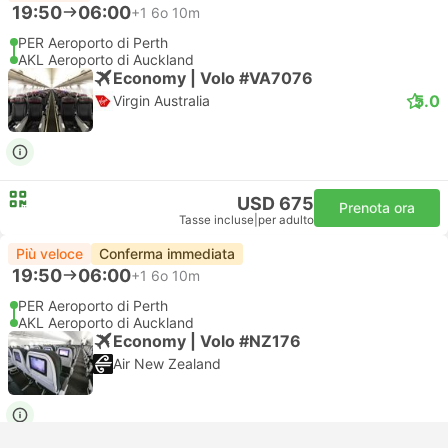
19:50
06:00
+1
6o 10m
PER Aeroporto di Perth
AKL Aeroporto di Auckland
Economy | Volo #VA7076
5.0
Virgin Australia
USD 675
Prenota ora
Tasse incluse
|
per adulto
Più veloce
Conferma immediata
19:50
06:00
+1
6o 10m
PER Aeroporto di Perth
AKL Aeroporto di Auckland
Economy | Volo #NZ176
Air New Zealand