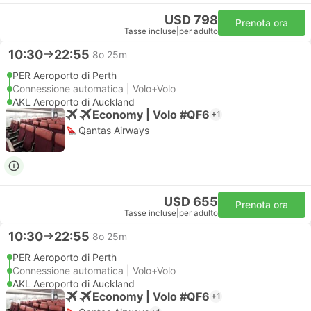
USD 798
Prenota ora
Tasse incluse
|
per adulto
10:30
22:55
8o 25m
PER Aeroporto di Perth
Connessione automatica | Volo+Volo
AKL Aeroporto di Auckland
Economy | Volo #QF6
+1
Qantas Airways
USD 655
Prenota ora
Tasse incluse
|
per adulto
10:30
22:55
8o 25m
PER Aeroporto di Perth
Connessione automatica | Volo+Volo
AKL Aeroporto di Auckland
Economy | Volo #QF6
+1