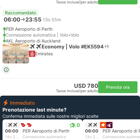
Tasse incluse
|
per adulto
Raccomandato
06:00
23:55
13o 55m
PER Aeroporto di Perth
Connessione automatica | Volo+Volo
AKL Aeroporto di Auckland
Economy | Volo #EK5594
+1
Emirates
USD 780
Prenota ora
Tasse incluse
|
per adulto
Immediato
Prenotazione last minute?
Conferma immediata sulle nostre migliori scelte
5.0
06:00
PER Aeroporto di Perth
06:00
PER Aeroporto di 
14o 30m
Connessione automatica
13o 30m
Connessione automa