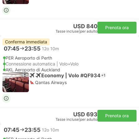
USD 840
Prenota ora
Tasse incluse
|
per adulto
Conferma immediata
07:45
23:55
12o 10m
PER Aeroporto di Perth
Connessione automatica | Volo+Volo
AKL Aeroporto di Auckland
Economy | Volo #QF934
+1
Qantas Airways
USD 693
Prenota ora
Tasse incluse
|
per adulto
07:45
23:55
12o 10m