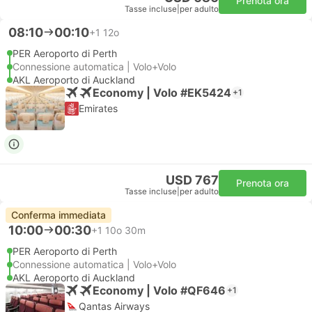
Prenota ora
Tasse incluse
|
per adulto
08:10
00:10
+1
12o
PER Aeroporto di Perth
Connessione automatica | Volo+Volo
AKL Aeroporto di Auckland
Economy | Volo #EK5424
+1
Emirates
USD 767
Prenota ora
Tasse incluse
|
per adulto
Conferma immediata
10:00
00:30
+1
10o 30m
PER Aeroporto di Perth
Connessione automatica | Volo+Volo
AKL Aeroporto di Auckland
Economy | Volo #QF646
+1
Qantas Airways