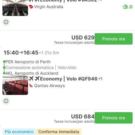
5.0
Virgin Australia
USD 629
Prenota ora
Tasse incluse
|
per adulto
15:40
16:45
+1
21o 5m
PER Aeroporto di Perth
Connessione automatica | Volo+Volo
AKL Aeroporto di Auckland
Economy | Volo #QF946
+1
Qantas Airways
USD 684
Prenota ora
Tasse incluse
|
per adulto
Più economico
Conferma immediata