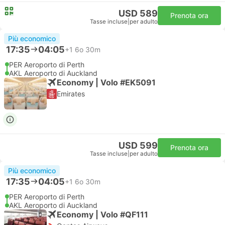
USD 589
Prenota ora
Tasse incluse
|
per adulto
Più economico
17:35
04:05
+1
6o 30m
PER Aeroporto di Perth
AKL Aeroporto di Auckland
Economy | Volo #EK5091
Emirates
USD 599
Prenota ora
Tasse incluse
|
per adulto
Più economico
17:35
04:05
+1
6o 30m
PER Aeroporto di Perth
AKL Aeroporto di Auckland
Economy | Volo #QF111