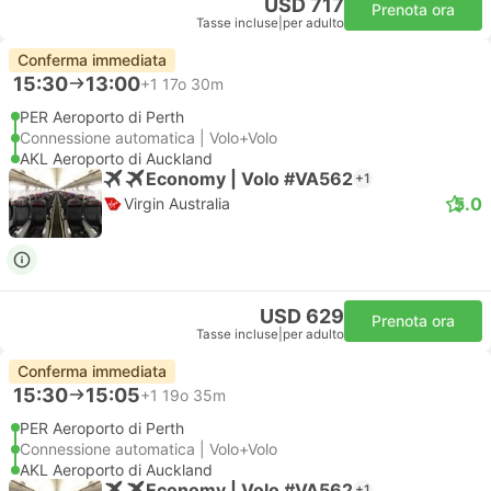
USD 717
Prenota ora
Tasse incluse
|
per adulto
Conferma immediata
15:30
13:00
+1
17o 30m
PER Aeroporto di Perth
Connessione automatica | Volo+Volo
AKL Aeroporto di Auckland
Economy | Volo #VA562
+1
5.0
Virgin Australia
USD 629
Prenota ora
Tasse incluse
|
per adulto
Conferma immediata
15:30
15:05
+1
19o 35m
PER Aeroporto di Perth
Connessione automatica | Volo+Volo
AKL Aeroporto di Auckland
Economy | Volo #VA562
+1