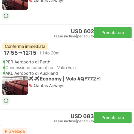
Qantas Airways
USD 602
Prenota ora
Tasse incluse
|
per adulto
Conferma immediata
17:55
12:15
+1
14o 20m
PER Aeroporto di Perth
Connessione automatica | Volo+Volo
AKL Aeroporto di Auckland
Economy | Volo #QF772
+1
Qantas Airways
USD 683
Prenota ora
Tasse incluse
|
per adulto
Più veloce