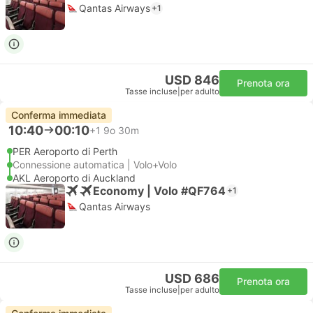
Qantas Airways
+1
USD 846
Prenota ora
Tasse incluse
|
per adulto
Conferma immediata
10:40
00:10
+1
9o 30m
PER Aeroporto di Perth
Connessione automatica | Volo+Volo
AKL Aeroporto di Auckland
Economy | Volo #QF764
+1
Qantas Airways
USD 686
Prenota ora
Tasse incluse
|
per adulto