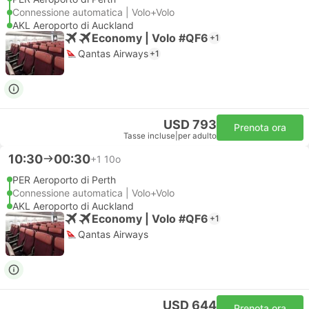
Connessione automatica | Volo+Volo
AKL Aeroporto di Auckland
Economy | Volo #QF6
+1
Qantas Airways
+1
USD 793
Prenota ora
Tasse incluse
|
per adulto
10:30
00:30
+1
10o
PER Aeroporto di Perth
Connessione automatica | Volo+Volo
AKL Aeroporto di Auckland
Economy | Volo #QF6
+1
Qantas Airways
USD 644
Prenota ora