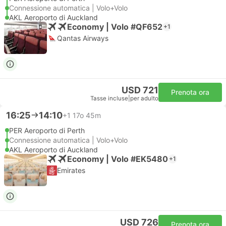
Connessione automatica | Volo+Volo
AKL Aeroporto di Auckland
Economy | Volo #QF652
+1
Qantas Airways
USD 721
Prenota ora
Tasse incluse
|
per adulto
16:25
14:10
+1
17o 45m
PER Aeroporto di Perth
Connessione automatica | Volo+Volo
AKL Aeroporto di Auckland
Economy | Volo #EK5480
+1
Emirates
USD 726
Prenota ora