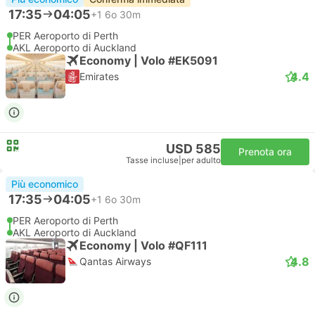
17:35
04:05
+1
6o 30m
PER Aeroporto di Perth
AKL Aeroporto di Auckland
Economy | Volo #EK5091
4.4
Emirates
USD 585
Prenota ora
Tasse incluse
|
per adulto
Più economico
17:35
04:05
+1
6o 30m
PER Aeroporto di Perth
AKL Aeroporto di Auckland
Economy | Volo #QF111
4.8
Qantas Airways