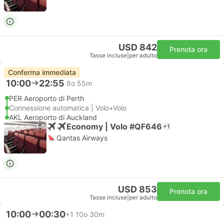
USD 842
Prenota ora
Tasse incluse
|
per adulto
Conferma immediata
10:00
22:55
8o 55m
PER Aeroporto di Perth
Connessione automatica | Volo+Volo
AKL Aeroporto di Auckland
Economy | Volo #QF646
+1
Qantas Airways
USD 853
Prenota ora
Tasse incluse
|
per adulto
10:00
00:30
+1
10o 30m