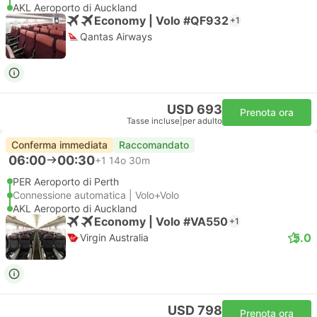
AKL Aeroporto di Auckland
Economy | Volo #QF932
+1
Qantas Airways
USD 693
Prenota ora
Tasse incluse
|
per adulto
Conferma immediata
Raccomandato
06:00
00:30
+1
14o 30m
PER Aeroporto di Perth
Connessione automatica | Volo+Volo
AKL Aeroporto di Auckland
Economy | Volo #VA550
+1
5.0
Virgin Australia
USD 798
Prenota ora