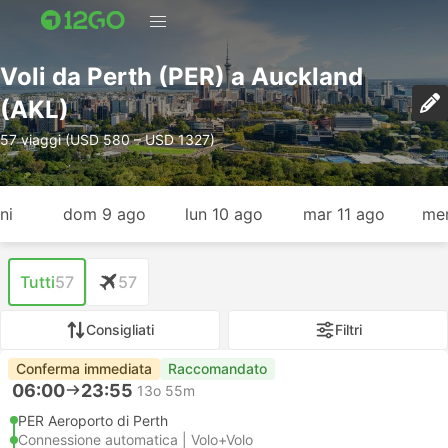
Voli da Perth (PER) a Auckland
(AKL)
57 viaggi (USD 580 – USD 1327)
ni
dom 9 ago
lun 10 ago
mar 11 ago
mer
Tutti
57
57
Consigliati
Filtri
Conferma immediata
Raccomandato
06:00
23:55
13o 55m
PER Aeroporto di Perth
Connessione automatica | Volo+Volo