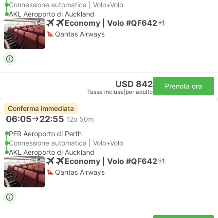
Connessione automatica | Volo+Volo
AKL Aeroporto di Auckland
Economy | Volo #QF642
+1
Qantas Airways
USD 842
Prenota ora
Tasse incluse
|
per adulto
Conferma immediata
06:05
22:55
12o 50m
PER Aeroporto di Perth
Connessione automatica | Volo+Volo
AKL Aeroporto di Auckland
Economy | Volo #QF642
+1
Qantas Airways