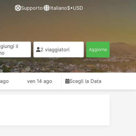
Supporto
Italiano
$•USD
giungi il
2 viaggiatori
Aggiorna
rno
 ago
ven 14 ago
Scegli la Data