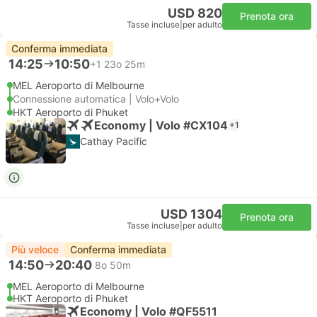
USD 820
Prenota ora
Tasse incluse
|
per adulto
Conferma immediata
14:25
10:50
+1
23o 25m
MEL Aeroporto di Melbourne
Connessione automatica | Volo+Volo
HKT Aeroporto di Phuket
Economy | Volo #CX104
+1
Cathay Pacific
USD 1304
Prenota ora
Tasse incluse
|
per adulto
Più veloce
Conferma immediata
14:50
20:40
8o 50m
MEL Aeroporto di Melbourne
HKT Aeroporto di Phuket
Economy | Volo #QF5511