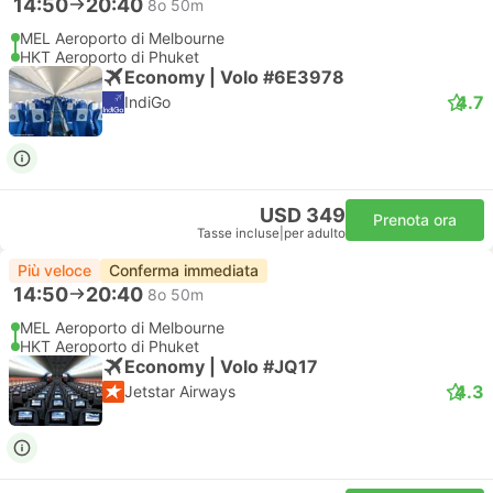
14:50
20:40
8o 50m
MEL Aeroporto di Melbourne
HKT Aeroporto di Phuket
Economy | Volo #6E3978
4.7
IndiGo
USD 349
Prenota ora
Tasse incluse
|
per adulto
Più veloce
Conferma immediata
14:50
20:40
8o 50m
MEL Aeroporto di Melbourne
HKT Aeroporto di Phuket
Economy | Volo #JQ17
4.3
Jetstar Airways