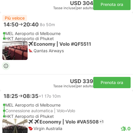
USD 304
Prenota ora
Tasse incluse
|
per adulto
Più veloce
14:50
20:40
8o 50m
MEL Aeroporto di Melbourne
HKT Aeroporto di Phuket
Economy | Volo #QF5511
Qantas Airways
USD 339
Prenota ora
Tasse incluse
|
per adulto
18:25
08:35
+1
17o 10m
MEL Aeroporto di Melbourne
Connessione automatica | Volo+Volo
HKT Aeroporto di Phuket
Economy | Volo #VA5508
+1
5.0
Virgin Australia