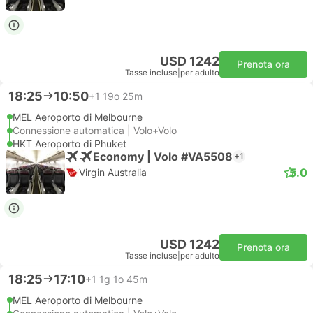
USD 1242
Prenota ora
Tasse incluse
|
per adulto
18:25
10:50
+1
19o 25m
MEL Aeroporto di Melbourne
Connessione automatica | Volo+Volo
HKT Aeroporto di Phuket
Economy | Volo #VA5508
+1
5.0
Virgin Australia
USD 1242
Prenota ora
Tasse incluse
|
per adulto
18:25
17:10
+1
1g 1o 45m
MEL Aeroporto di Melbourne