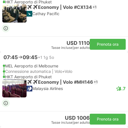
HKT Aeroporto di Phuket
Economy | Volo #CX134
+1
Cathay Pacific
USD 1110
Prenota ora
Tasse incluse
|
per adulto
07:45
09:45
+1
1g 5o
MEL Aeroporto di Melbourne
Connessione automatica | Volo+Volo
HKT Aeroporto di Phuket
Economy | Volo #MH146
+1
4.7
Malaysia Airlines
USD 1006
Prenota ora
Tasse incluse
|
per adulto