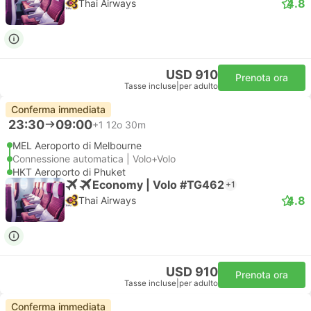
4.8
Thai Airways
USD 910
Prenota ora
Tasse incluse
|
per adulto
Conferma immediata
23:30
09:00
+1
12o 30m
MEL Aeroporto di Melbourne
Connessione automatica | Volo+Volo
HKT Aeroporto di Phuket
Economy | Volo #TG462
+1
4.8
Thai Airways
USD 910
Prenota ora
Tasse incluse
|
per adulto
Conferma immediata