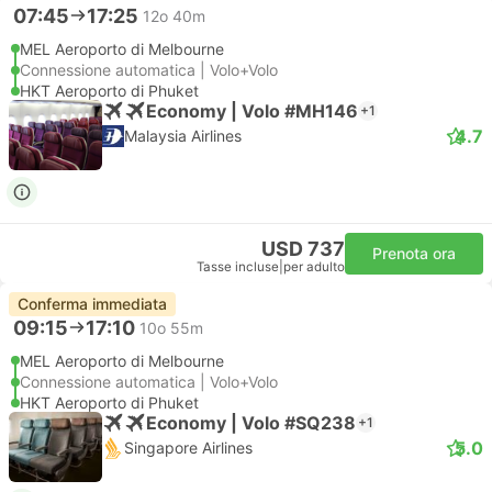
07:45
17:25
12o 40m
MEL Aeroporto di Melbourne
Connessione automatica | Volo+Volo
HKT Aeroporto di Phuket
Economy | Volo #MH146
+1
4.7
Malaysia Airlines
USD 737
Prenota ora
Tasse incluse
|
per adulto
Conferma immediata
09:15
17:10
10o 55m
MEL Aeroporto di Melbourne
Connessione automatica | Volo+Volo
HKT Aeroporto di Phuket
Economy | Volo #SQ238
+1
5.0
Singapore Airlines