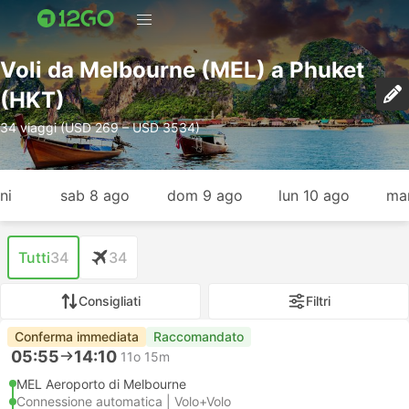
Voli da Melbourne (MEL) a Phuket
(HKT)
34 viaggi (USD 269 – USD 3534)
ni
sab 8 ago
dom 9 ago
lun 10 ago
mar
Tutti
34
34
Consigliati
Filtri
Conferma immediata
Raccomandato
05:55
14:10
11o 15m
MEL Aeroporto di Melbourne
Connessione automatica | Volo+Volo