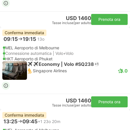
USD 1460
Prenota ora
Tasse incluse
|
per adulto
Conferma immediata
09:15
19:15
13o
MEL Aeroporto di Melbourne
Connessione automatica | Volo+Volo
HKT Aeroporto di Phuket
Economy | Volo #SQ238
+1
5.0
Singapore Airlines
USD 1460
Prenota ora
Tasse incluse
|
per adulto
Conferma immediata
13:25
09:45
+1
23o 20m