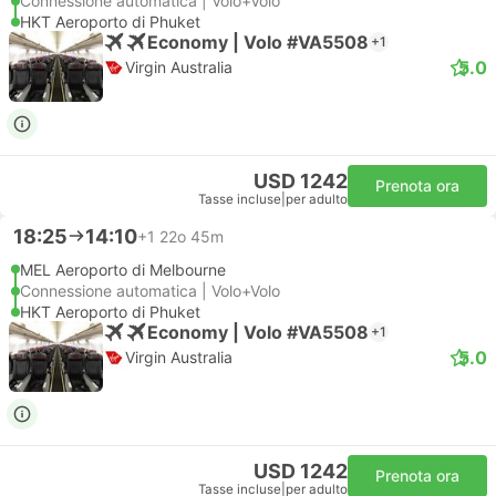
Connessione automatica | Volo+Volo
HKT Aeroporto di Phuket
Economy | Volo #VA5508
+1
5.0
Virgin Australia
USD 1242
Prenota ora
Tasse incluse
|
per adulto
18:25
14:10
+1
22o 45m
MEL Aeroporto di Melbourne
Connessione automatica | Volo+Volo
HKT Aeroporto di Phuket
Economy | Volo #VA5508
+1
5.0
Virgin Australia
USD 1242
Prenota ora
Tasse incluse
|
per adulto