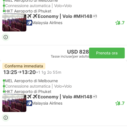
MEL Aeroporto di Melbourne
Connessione automatica | Volo+Volo
HKT Aeroporto di Phuket
Economy | Volo #MH148
+1
4.7
Malaysia Airlines
USD 828
Prenota ora
Tasse incluse
|
per adulto
Conferma immediata
13:25
13:20
+1
1g 2o 55m
MEL Aeroporto di Melbourne
Connessione automatica | Volo+Volo
HKT Aeroporto di Phuket
Economy | Volo #MH148
+1
4.7
Malaysia Airlines