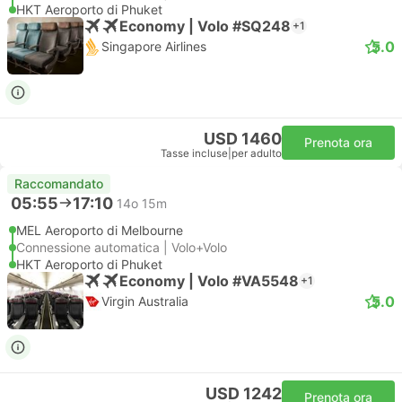
HKT Aeroporto di Phuket
Economy | Volo #SQ248
+1
5.0
Singapore Airlines
USD 1460
Prenota ora
Tasse incluse
|
per adulto
Raccomandato
05:55
17:10
14o 15m
MEL Aeroporto di Melbourne
Connessione automatica | Volo+Volo
HKT Aeroporto di Phuket
Economy | Volo #VA5548
+1
5.0
Virgin Australia
USD 1242
Prenota ora