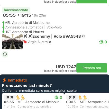
Tasse incluse
|
per adulto
Raccomandato
05:55
19:15
16o 20m
MEL Aeroporto di Melbourne
Connessione automatica | Volo+Volo
HKT Aeroporto di Phuket
Economy | Volo #VA5548
+1
5.0
Virgin Australia
USD 1242
Prenota ora
Tasse incluse
|
per adulto
Immediato
Prenotazione last minute?
Conferma immediata sulle nostre migliori scelte
5.0
05:55
MEL Aeroporto di Melbourne
09:15
11o 15m
Connessione automatica
10o 55m
Connessione automa