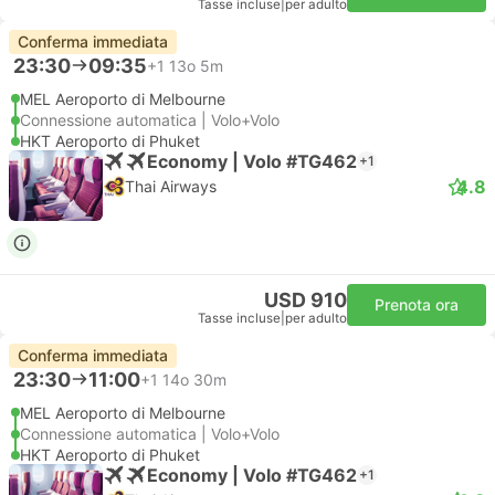
Tasse incluse
|
per adulto
Conferma immediata
23:30
09:35
+1
13o 5m
MEL Aeroporto di Melbourne
Connessione automatica | Volo+Volo
HKT Aeroporto di Phuket
Economy | Volo #TG462
+1
4.8
Thai Airways
USD 910
Prenota ora
Tasse incluse
|
per adulto
Conferma immediata
23:30
11:00
+1
14o 30m
MEL Aeroporto di Melbourne
Connessione automatica | Volo+Volo
HKT Aeroporto di Phuket
Economy | Volo #TG462
+1