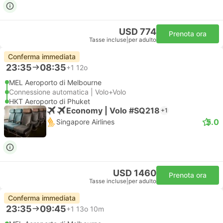
USD 774
Prenota ora
Tasse incluse
|
per adulto
Conferma immediata
23:35
08:35
+1
12o
MEL Aeroporto di Melbourne
Connessione automatica | Volo+Volo
HKT Aeroporto di Phuket
Economy | Volo #SQ218
+1
5.0
Singapore Airlines
USD 1460
Prenota ora
Tasse incluse
|
per adulto
Conferma immediata
23:35
09:45
+1
13o 10m