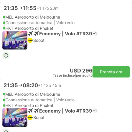
21:35
11:55
+1
17o 20m
MEL Aeroporto di Melbourne
Connessione automatica | Volo+Volo
HKT Aeroporto di Phuket
Economy | Volo #TR39
+1
Scoot
USD 296
Prenota ora
Tasse incluse
|
per adulto
21:35
08:20
+1
13o 45m
MEL Aeroporto di Melbourne
Connessione automatica | Volo+Volo
HKT Aeroporto di Phuket
Economy | Volo #TR39
+1
Scoot