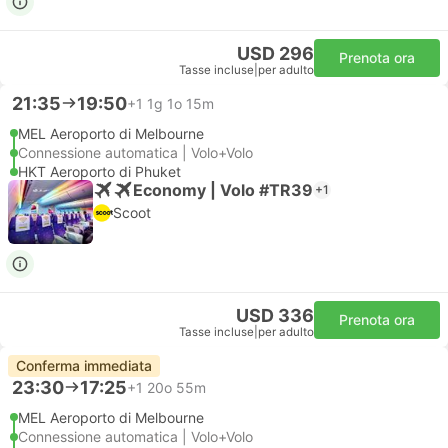
USD 296
Prenota ora
Tasse incluse
|
per adulto
21:35
19:50
+1
1g 1o 15m
MEL Aeroporto di Melbourne
Connessione automatica | Volo+Volo
HKT Aeroporto di Phuket
Economy | Volo #TR39
+1
Scoot
USD 336
Prenota ora
Tasse incluse
|
per adulto
Conferma immediata
23:30
17:25
+1
20o 55m
MEL Aeroporto di Melbourne
Connessione automatica | Volo+Volo