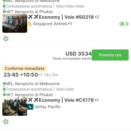
MEL Aeroporto di Melbourne
Connessione automatica | Volo+Volo+Volo
HKT Aeroporto di Phuket
Economy | Volo #SQ218
+2
5.0
Singapore Airlines
+1
USD 3534
Prenota ora
Tasse incluse
|
per adulto
Conferma immediata
23:45
10:50
+1
14o 5m
MEL Aeroporto di Melbourne
Connessione automatica | Volo+Volo
HKT Aeroporto di Phuket
Economy | Volo #CX178
+1
Cathay Pacific