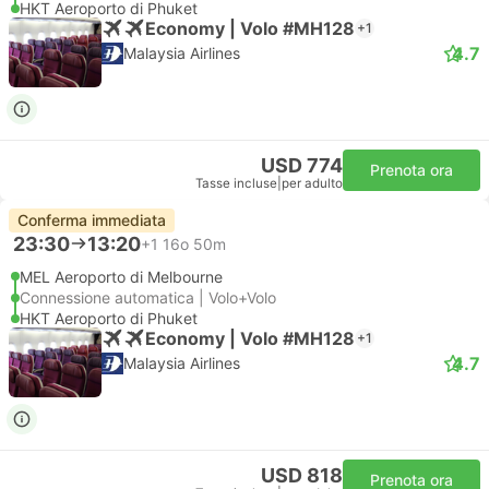
HKT Aeroporto di Phuket
Economy | Volo #MH128
+1
4.7
Malaysia Airlines
USD 774
Prenota ora
Tasse incluse
|
per adulto
Conferma immediata
23:30
13:20
+1
16o 50m
MEL Aeroporto di Melbourne
Connessione automatica | Volo+Volo
HKT Aeroporto di Phuket
Economy | Volo #MH128
+1
4.7
Malaysia Airlines
USD 818
Prenota ora