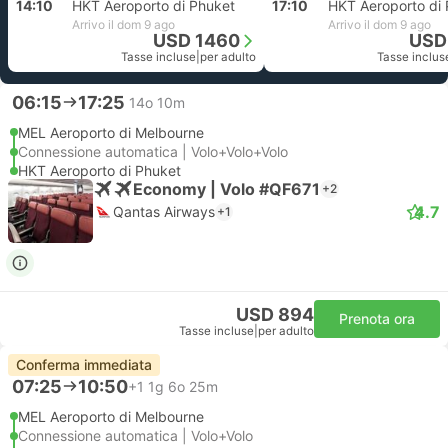
14:10
HKT Aeroporto di Phuket
17:10
HKT Aeroporto di
Arrivo il dom 9 ago
Arrivo il dom 9 ago
USD 1460
USD
Tasse incluse
|
per adulto
Tasse inclus
06:15
17:25
14o 10m
MEL Aeroporto di Melbourne
Connessione automatica | Volo+Volo+Volo
HKT Aeroporto di Phuket
Economy | Volo #QF671
+2
4.7
Qantas Airways
+1
USD 894
Prenota ora
Tasse incluse
|
per adulto
Conferma immediata
07:25
10:50
+1
1g 6o 25m
MEL Aeroporto di Melbourne
Connessione automatica | Volo+Volo