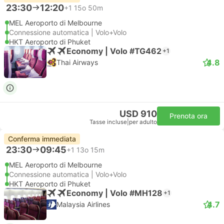
23:30
12:20
+1
15o 50m
MEL Aeroporto di Melbourne
Connessione automatica | Volo+Volo
HKT Aeroporto di Phuket
Economy | Volo #TG462
+1
4.8
Thai Airways
USD 910
Prenota ora
Tasse incluse
|
per adulto
Conferma immediata
23:30
09:45
+1
13o 15m
MEL Aeroporto di Melbourne
Connessione automatica | Volo+Volo
HKT Aeroporto di Phuket
Economy | Volo #MH128
+1
4.7
Malaysia Airlines