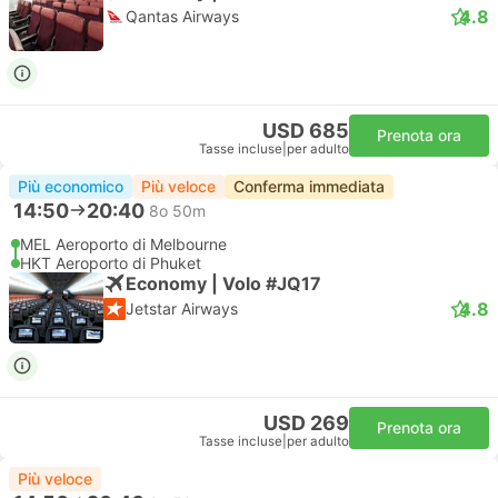
4.8
Qantas Airways
USD 685
Prenota ora
Tasse incluse
|
per adulto
Più economico
Più veloce
Conferma immediata
14:50
20:40
8o 50m
MEL Aeroporto di Melbourne
HKT Aeroporto di Phuket
Economy | Volo #JQ17
4.8
Jetstar Airways
USD 269
Prenota ora
Tasse incluse
|
per adulto
Più veloce