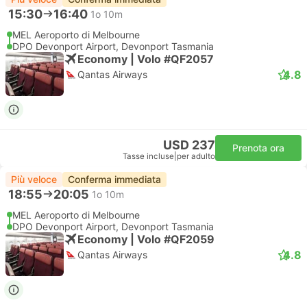
15:30
16:40
1o 10m
MEL Aeroporto di Melbourne
DPO Devonport Airport, Devonport Tasmania
Economy | Volo #QF2057
4.8
Qantas Airways
USD 237
Prenota ora
Tasse incluse
|
per adulto
Più veloce
Conferma immediata
18:55
20:05
1o 10m
MEL Aeroporto di Melbourne
DPO Devonport Airport, Devonport Tasmania
Economy | Volo #QF2059
4.8
Qantas Airways