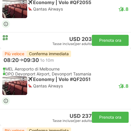
Economy | Volo #QF2055
4.8
Qantas Airways
USD 203
Prenota ora
Tasse incluse
|
per adulto
Più veloce
Conferma immediata
08:20
09:30
1o 10m
MEL Aeroporto di Melbourne
DPO Devonport Airport, Devonport Tasmania
Economy | Volo #QF2051
4.8
Qantas Airways
USD 237
Prenota ora
Tasse incluse
|
per adulto
Più veloce
Conferma immediata