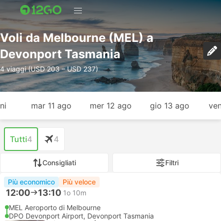
Voli da Melbourne (MEL) a
Devonport Tasmania
4 viaggi (USD 203 – USD 237)
ni
mar 11 ago
mer 12 ago
gio 13 ago
ven
Tutti
4
4
Consigliati
Filtri
Più economico
Più veloce
12:00
13:10
1o 10m
MEL Aeroporto di Melbourne
DPO Devonport Airport, Devonport Tasmania