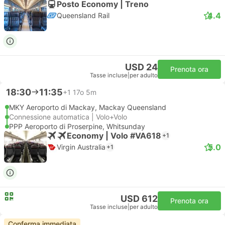
Posto Economy | Treno
4.4
Queensland Rail
USD 24
Prenota ora
Tasse incluse
|
per adulto
18:30
11:35
+1
17o 5m
MKY Aeroporto di Mackay, Mackay Queensland
Connessione automatica | Volo+Volo
PPP Aeroporto di Proserpine, Whitsunday
Economy | Volo #VA618
+1
5.0
Virgin Australia
+1
USD 612
Prenota ora
Tasse incluse
|
per adulto
Conferma immediata