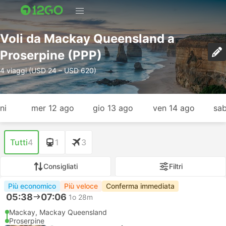
Voli da Mackay Queensland a
Proserpine (PPP)
4 viaggi (USD 24 – USD 620)
ni
mer 12 ago
gio 13 ago
ven 14 ago
sab
Tutti
4
1
3
Consigliati
Filtri
Più economico
Più veloce
Conferma immediata
05:38
07:06
1o 28m
Mackay, Mackay Queensland
Proserpine