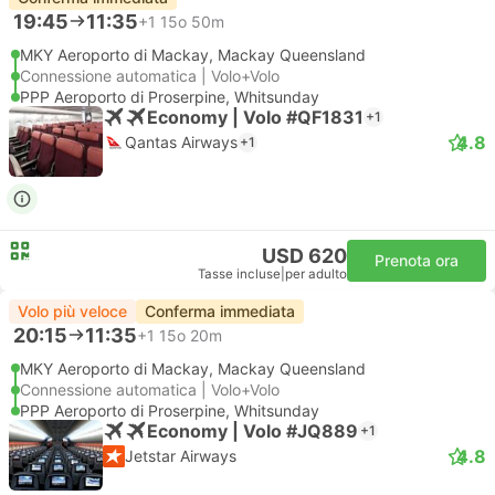
19:45
11:35
+1
15o 50m
MKY Aeroporto di Mackay, Mackay Queensland
Connessione automatica | Volo+Volo
PPP Aeroporto di Proserpine, Whitsunday
Economy | Volo #QF1831
+1
4.8
Qantas Airways
+1
USD 620
Prenota ora
Tasse incluse
|
per adulto
Volo più veloce
Conferma immediata
20:15
11:35
+1
15o 20m
MKY Aeroporto di Mackay, Mackay Queensland
Connessione automatica | Volo+Volo
PPP Aeroporto di Proserpine, Whitsunday
Economy | Volo #JQ889
+1
4.8
Jetstar Airways